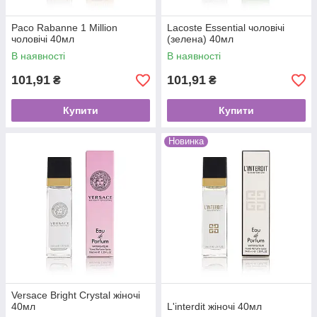
Paco Rabanne 1 Million
Lacoste Essential чоловічі
чоловічі 40мл
(зелена) 40мл
В наявності
В наявності
101,91
101,91
₴
₴
Купити
Купити
Новинка
Versace Bright Crystal жіночі
40мл
L'interdit жіночі 40мл