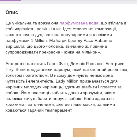
Опис
Це унікальна та вражаюча
парфумована вода
, що втілила в
собі чарівність, розкіш і шик. Ідея створення композиції,
захоплюючою дух, навіяна популярними чоловічими
парфумами 1 Million. Майстри бренду Paco Rabanne
вирішили, що цього чоловіка, звичайно ж, повинна
супроводжувати прекрасна «жінка на мільйон».
Авторство належить Ганні Фліп, Домінік Ропьонк і Беатрисе
Піку. Вони представили парфум, який натхненний розкішшю,
золотом і багатством. В ньому домінують неймовірна
чуттєвість і елегантність. Lady Million призначається для
чарівних молодих чарівниць, здатних звабити і повести за
собою. Його власниці люблять давати зрозуміти, якого
чоловіка хочуть бачити поруч з собою. Вони здаються
крихкими і витонченими, але це лише маски, за якими
ховаються гарячий темперамент.