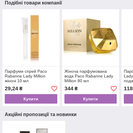
Подібні товари компанії
Парфуми спрей Paco
Жіноча парфумована
Пар
Rabanne Lady Million
вода Paco Rabanne Lady
Lady
жіночі 10 мл
Million 80 мл
пода
(905
29,24
344
118
₴
₴
Купити
Купити
Акційні пропозиції та новинки