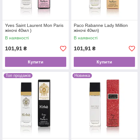
Yves Saint Laurent Mon Paris
Paco Rabanne Lady Million
жіночі 40мл )
жіночі 40мл)
В наявності
В наявності
101,91
101,91
₴
₴
Купити
Купити
Топ продажів
Новинка