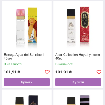
Ескада Agua del Sol жіночі
Attar Collection Hayati унісекс
40мл
40мл
В наявності
В наявності
101,91
101,91
₴
₴
Купити
Купити