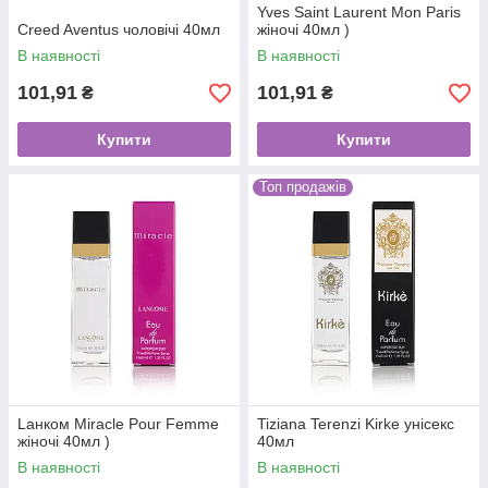
Yves Saint Laurent Mon Paris
Creed Aventus чоловічі 40мл
жіночі 40мл )
В наявності
В наявності
101,91
101,91
₴
₴
Купити
Купити
Топ продажів
Lанком Miracle Pour Femme
Tiziana Terenzi Kirke унісекс
жіночі 40мл )
40мл
В наявності
В наявності