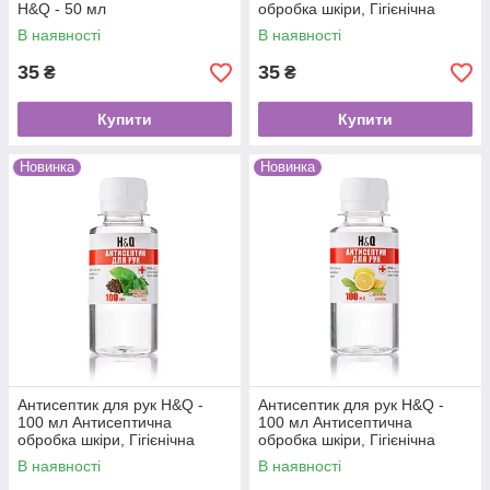
H&Q - 50 мл
обробка шкіри, Гігієнічна
дезінфекція рук і шкіри, Руки,
В наявності
В наявності
Диня
35
35
₴
₴
Купити
Купити
Новинка
Новинка
Антисептик для рук H&Q -
Антисептик для рук H&Q -
100 мл Антисептична
100 мл Антисептична
обробка шкіри, Гігієнічна
обробка шкіри, Гігієнічна
дезінфекція рук і шкіри, Руки,
дезінфекція рук і шкіри, Руки,
В наявності
В наявності
Зелений чай
Лимон