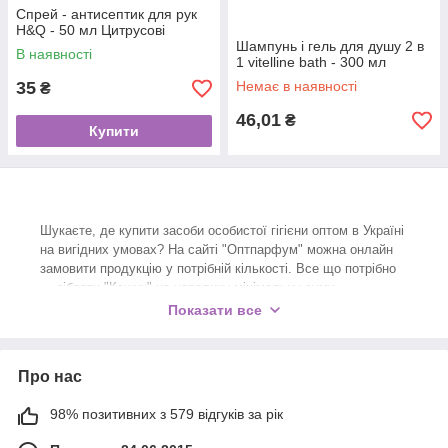
Спрей - антисептик для рук
H&Q - 50 мл Цитрусові
Шампунь і гель для душу 2 в
В наявності
1 vitelline bath - 300 мл
35
Немає в наявності
₴
46,01
₴
Купити
Шукаєте, де купити засоби особистої гігієни оптом в Україні
на вигідних умовах? На сайті "Оптпарфум" можна онлайн
замовити продукцію у потрібній кількості. Все що потрібно
— зібрати "Кошик" на невелику мінімальну суму,
встановлену інтернет-магазином. Така політика дозволяє
Показати все
нам реалізувати косметику, парфумерію та товари краси за
найкращими оптовими цінами.
Запрошуємо замовити предмети
Про нас
особистої гігієни, необхідні кожному
98% позитивних з 579 відгуків за рік
2024 року, попри війну та економічні складнощі, ринок
засобів особистої гігієни в Україні продовжує зростати.