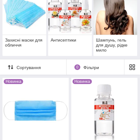
Захисні маски для
Антисептики
Шампунь, гель
обличчя
для душу, рідке
мило
Сортування
0
Фільтри
Новинка
Новинка