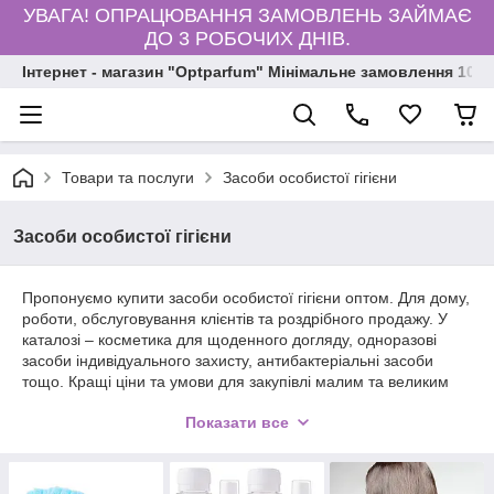
УВАГА! ОПРАЦЮВАННЯ ЗАМОВЛЕНЬ ЗАЙМАЄ
ДО 3 РОБОЧИХ ДНІВ.
Інтернет - магазин "Optparfum" Мінімальне замовлення 1000
Товари та послуги
Засоби особистої гігієни
Засоби особистої гігієни
Пропонуємо купити засоби особистої гігієни оптом. Для дому,
роботи, обслуговування клієнтів та роздрібного продажу. У
каталозі – косметика для щоденного догляду, одноразові
засоби індивідуального захисту, антибактеріальні засоби
тощо. Кращі ціни та умови для закупівлі малим та великим
оптом. Додаткові знижки на замовлення великих партій (від
Показати все
10-100 одиниць). Відправка Україною 1-2 дні. Замовляйте
засоби для особистої гігієни в інтернет-магазині "Оптпарфум"
з великою вигодою.