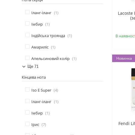
Іланг-іланг
1
Lacoste 
(з
Імбир
1
Індійська троянда
1
В наявност
Амариліс
1
Апельсиновий колір
1
Новинка
Ще 71
Кінцева нота
Iso E Super
4
Іланг-іланг
1
Імбир
1
Fendi L
Ірис
7