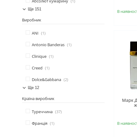
Абсолют кумарину
1
Ще 151
В наявност
Виробник
ANI
1
Antonio Banderas
1
Clinique
1
Creed
1
Dolce&Gabbana
2
Ще 12
Країна виробник
Марк Д
ж
Туреччина
37
Франція
1
В наявност