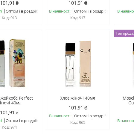
101,91 ₴
101,91 ₴
і
Оптом і в роздріб
В наявності
Оптом і в роздріб
В наявно
913
917
Топ прод
жейкобс Perfect
Хлоє жіночі 40мл
Mosch
іночі 40мл
Gu
101,91 ₴
101,91 ₴
В наявності
Оптом і в роздріб
і
Оптом і в роздріб
В наявно
965
974