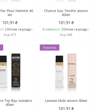
u Par Pour Homme 40
Chance Eau Tendre жіночі
мл
40мл
101,91 ₴
101,91 ₴
сті
Оптом і в роздріб
В наявності
Оптом і в роздріб
875
908
Новинка
no Toy Boy чоловічі
Lанком Idole жіночі 40мл
40мл
101,91 ₴