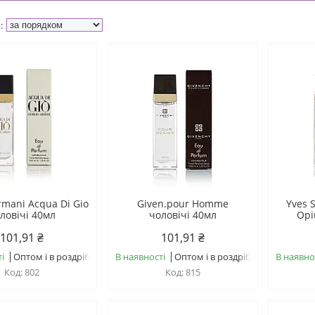
rmani Acqua Di Gio
Given.pour Homme
Yves S
ловічі 40мл
чоловічі 40мл
Opi
101,91 ₴
101,91 ₴
і
Оптом і в роздріб
В наявності
Оптом і в роздріб
В наявно
802
815