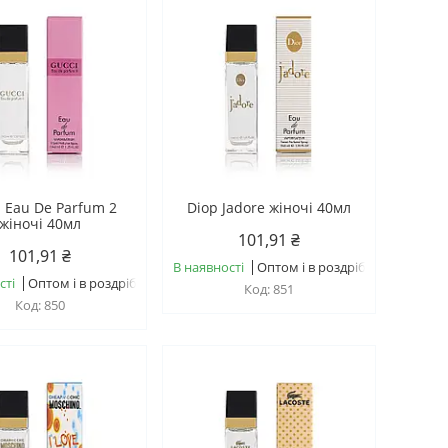
i Eau De Parfum 2
Dіор Jadore жіночі 40мл
жіночі 40мл
101,91 ₴
101,91 ₴
В наявності
Оптом і в роздріб
сті
Оптом і в роздріб
851
850