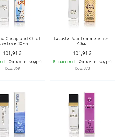
no Cheap and Chic I
Lacoste Pour Femme жіночі
ove Love 40мл
40мл
101,91 ₴
101,91 ₴
сті
Оптом і в роздріб
В наявності
Оптом і в роздріб
869
873