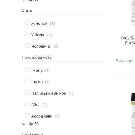
Стать
Жіночий
10
Унісекс
1
Yves S
Pari
Чоловічий
6
Початкова нота
В наявност
Імбир
1
Інжир
1
Італійський лимон
1
Айва
1
Акорд кави
1
Ще 56
Нота серця