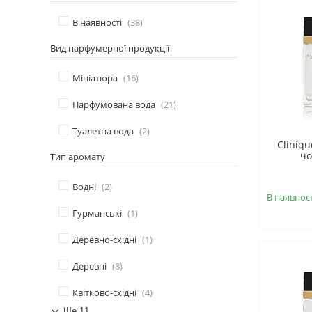
В наявності
38
Вид парфумерної продукції
Мініатюра
16
Парфумована вода
21
Туалетна вода
2
Cliniq
чо
Тип аромату
Водні
2
В наявност
Гурманські
1
Деревно-східні
1
Деревні
8
Квітково-східні
4
Ще 11