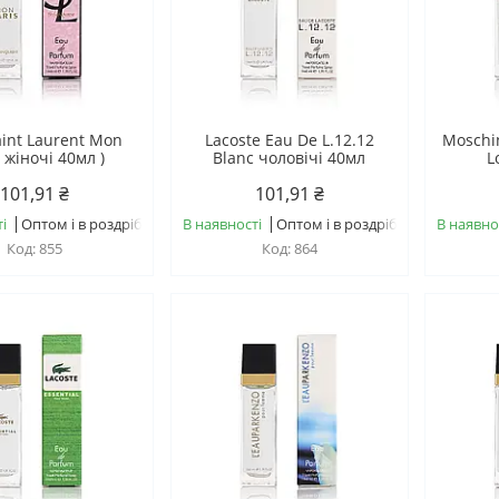
aint Laurent Mon
Lacoste Eau De L.12.12
Moschi
s жіночі 40мл )
Blanc чоловічі 40мл
L
101,91 ₴
101,91 ₴
і
Оптом і в роздріб
В наявності
Оптом і в роздріб
В наявно
855
864