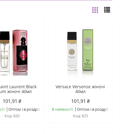
aint Laurent Black
Versace Versense жіночі
um жіночі 40мл
40мл
101,91 ₴
101,91 ₴
сті
Оптом і в роздріб
В наявності
Оптом і в роздріб
820
825