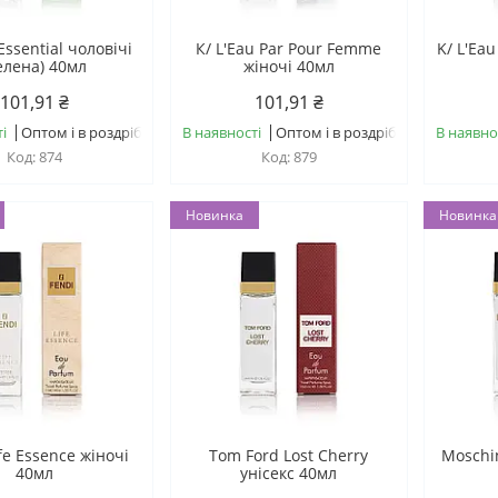
Essential чоловічі
К/ L'Eau Par Pour Femme
K/ L'Ea
елена) 40мл
жіночі 40мл
101,91 ₴
101,91 ₴
і
Оптом і в роздріб
В наявності
Оптом і в роздріб
В наявно
874
879
Новинка
Новинка
ife Essence жіночі
Tom Ford Lost Cherry
Moschi
40мл
унісекс 40мл