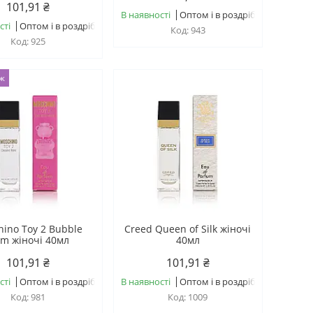
101,91 ₴
В наявності
Оптом і в роздріб
сті
Оптом і в роздріб
943
925
аж
ino Toy 2 Bubble
Creed Queen of Silk жіночі
m жіночі 40мл
40мл
101,91 ₴
101,91 ₴
сті
Оптом і в роздріб
В наявності
Оптом і в роздріб
981
1009