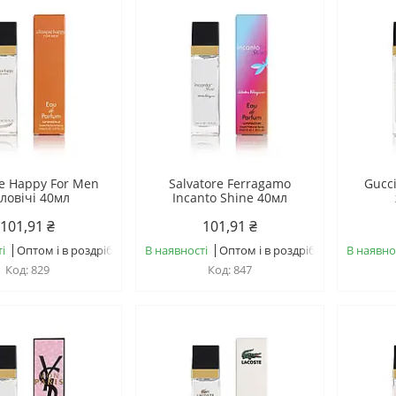
ue Happy For Men
Salvatore Ferragamo
Gucc
ловічі 40мл
Incanto Shine 40мл
101,91 ₴
101,91 ₴
і
Оптом і в роздріб
В наявності
Оптом і в роздріб
В наявно
829
847