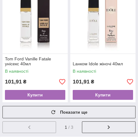
Tom Ford Vanille Fatale
унісекс 40мл
Lанком Idole жіночі 40мл
В наявності
В наявності
101,91
101,91
₴
₴
Купити
Купити
Показати ще
1
/ 3