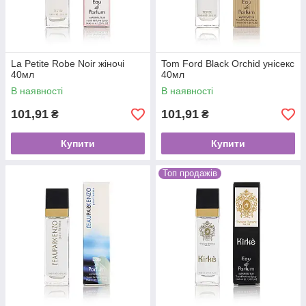
La Petite Robe Noir жіночі
Tom Ford Black Orchid унісекс
40мл
40мл
В наявності
В наявності
101,91
101,91
₴
₴
Купити
Купити
Топ продажів