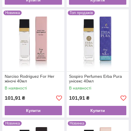
Купити
Купити
Новинка
Топ продажів
Narciso Rodriguez For Her
Sospiro Perfumes Erba Pura
жіночі 40мл
унісекс 40мл
В наявності
В наявності
101,91
101,91
₴
₴
Купити
Купити
Новинка
Новинка