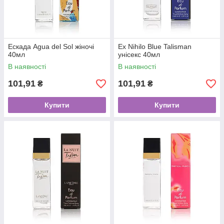
Ескада Agua del Sol жіночі
Ex Nihilo Blue Talisman
40мл
унісекс 40мл
В наявності
В наявності
101,91
101,91
₴
₴
Купити
Купити