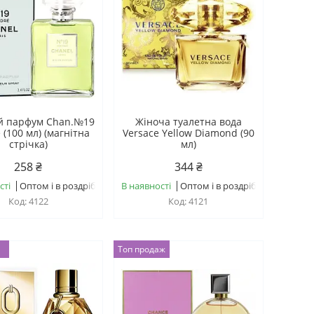
й парфум Chan.№19
Жіноча туалетна вода
 (100 мл) (магнітна
Versace Yellow Diamond (90
стрічка)
мл)
258 ₴
344 ₴
сті
Оптом і в роздріб
В наявності
Оптом і в роздріб
4122
4121
Топ продаж