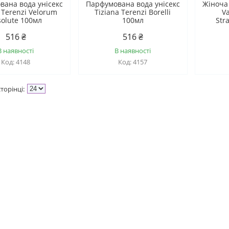
вана вода унісекс
Парфумована вода унісекс
Жіноча
 Terenzi Velorum
Tiziana Terenzi Borelli
V
solute 100мл
100мл
Str
516 ₴
516 ₴
В наявності
В наявності
4148
4157