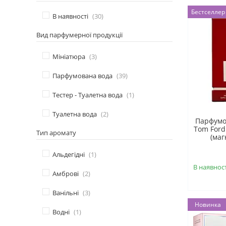
Бестселлер
В наявності
30
Вид парфумерної продукції
Мініатюра
3
Парфумована вода
39
Тестер - Туалетна вода
1
Туалетна вода
2
Парфумо
Tom Ford
Тип аромату
(маг
Альдегідні
1
В наявност
Амброві
2
Ванільні
3
Новинка
Водні
1