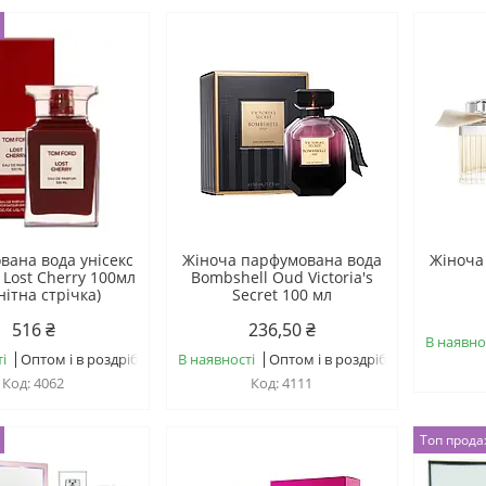
вана вода унісекс
Жіноча парфумована вода
Жіноча
 Lost Cherry 100мл
Bombshell Oud Victoria's
нітна стрічка)
Secret 100 мл
516 ₴
236,50 ₴
В наявно
і
Оптом і в роздріб
В наявності
Оптом і в роздріб
4062
4111
Топ прод