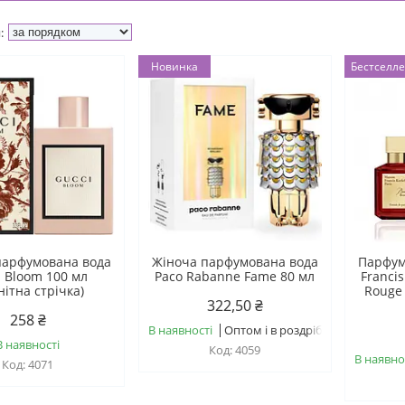
Новинка
Бестселл
парфумована вода
Жіноча парфумована вода
Парфум
i Bloom 100 мл
Paco Rabanne Fame 80 мл
Francis
нітна стрічка)
Rouge 
322,50 ₴
258 ₴
В наявності
Оптом і в роздріб
В наявності
4059
В наявно
4071