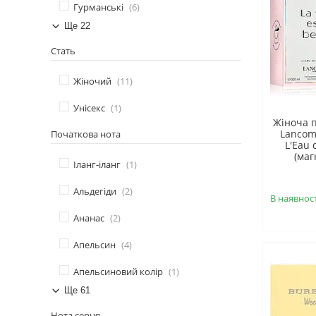
Гурманські
6
Ще 22
Стать
Жіночий
11
Унісекс
1
Жіноча 
Lancome
Початкова нота
L'Eau 
(маг
Іланг-іланг
1
Альдегіди
2
В наявност
Ананас
2
Апельсин
4
Апельсиновий колір
1
Ще 61
Нота серця