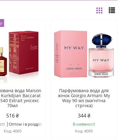
ер
ована вода Maison
Парфумована вода для
 Kurkdjian Baccarat
жінок Giorgio Armani My
540 Extrait унісекс
Way 90 мл (магнітна
70мл
стрічка)
516 ₴
344 ₴
сті
Оптом і в роздріб
В наявності
4065
4095