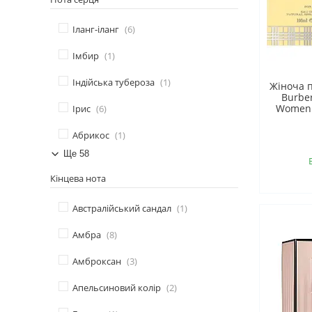
Іланг-іланг
6
Імбир
1
Індійська тубероза
1
Жіноча 
Burbe
Women 
Ірис
6
Абрикос
1
Ще 58
Кінцева нота
Австралійський сандал
1
Амбра
8
Амброксан
3
Апельсиновий колір
2