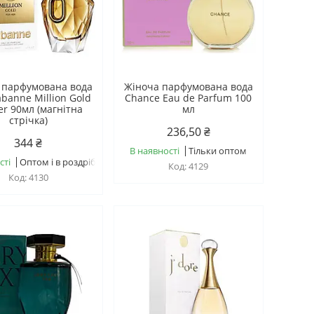
 парфумована вода
Жіноча парфумована вода
abanne Million Gold
Chance Eau de Parfum 100
er 90мл (магнітна
мл
стрічка)
236,50 ₴
344 ₴
В наявності
Тільки оптом
сті
Оптом і в роздріб
4129
4130