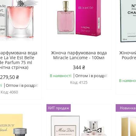
парфумована вода
Жіноча парфумована вода
Жіночи
 La Vie Est Belle
Miracle Lancome - 100мл
Poudre
de Parfum 75 ml
344 ₴
нітна стрічка)
В наявності
Оптом і в роздріб
279,50 ₴
В наявно
4125
і
Оптом і в роздріб
4060
ХИТ продаж
Новинка