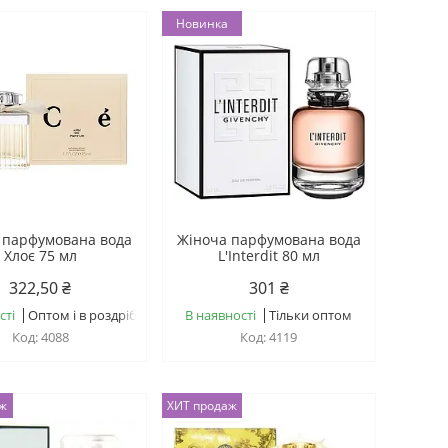
Новинка
 парфумована вода
Жіноча парфумована вода
Хлоє 75 мл
L'Interdit 80 мл
322,50 ₴
301 ₴
сті
Оптом і в роздріб
В наявності
Тільки оптом
4088
4119
аж
ХИТ продаж