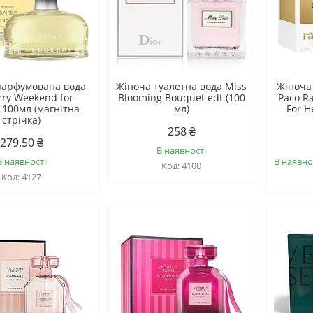
парфумована вода
Жіноча туалетна вода Miss
Жіноча
rry Weekend for
Blooming Bouquet edt (100
Paco R
100мл (магнітна
мл)
For H
стрічка)
258 ₴
279,50 ₴
В наявності
В наявності
В наявно
4100
4127