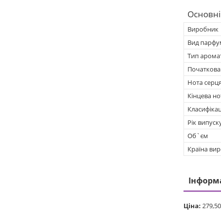
Основні
Виробник
Вид парфу
Тип арома
Початкова
Нота серц
Кінцева но
Класифікац
Рік випуск
Об`єм
Країна ви
Інформ
Ціна:
279,50