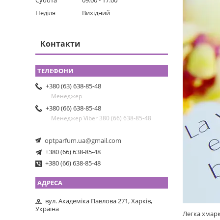
Субота
09:00
17:00
Неділя
Вихідний
Контакти
+380 (63) 638-85-48
Менеджер
+380 (66) 638-85-48
Менеджер Viber 380 (66) 638-85-48
optparfum.ua@gmail.com
+380 (66) 638-85-48
+380 (66) 638-85-48
вул. Академіка Павлова 271, Харків,
Україна
Легка хмарк