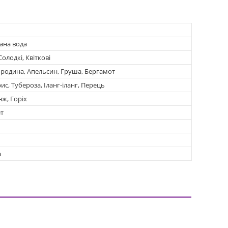
ана вода
Солодкі, Квіткові
родина, Апельсин, Груша, Бергамот
ис, Тубероза, Іланг-іланг, Перець
ж, Горіх
т
а