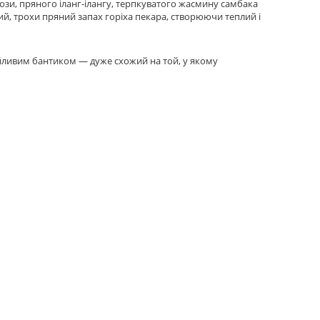
зи, пряного іланг-ілангу, терпкуватого жасмину самбака
, трохи пряний запах горіха пекара, створюючи теплий і
йливим бантиком — дуже схожий на той, у якому