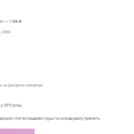
і — 1 000 ₴
:
4060
ів
за рахунок покупця
у 2015 році.
аромат стиглої медової груші та солодкувату пряність