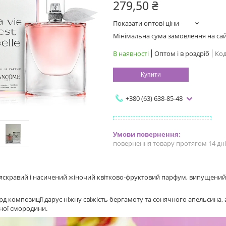
279,50 ₴
Показати оптові ціни
Мінімальна сума замовлення на сайт
В наявності
Оптом і в роздріб
Код
Купити
+380 (63) 638-85-48
повернення товару протягом 14 дн
яскравий і насичений жіночий квітково-фруктовий парфум, випущений 
рд композиції дарує ніжну свіжість бергамоту та сонячного апельсина, 
рної смородини.