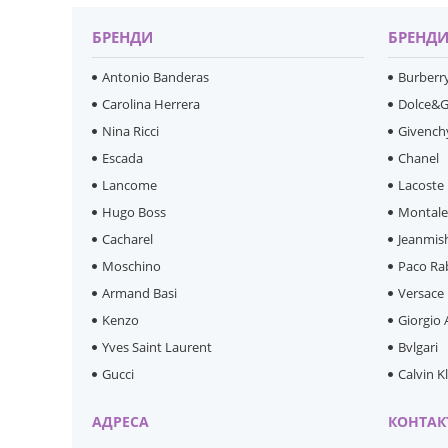
БРЕНДИ
БРЕНД
Antonio Banderas
Burberr
Carolina Herrera
Dolce&
Nina Ricci
Givench
Escada
Chanel
Lancome
Lacoste
Hugo Boss
Montal
Cacharel
Jeanmis
Moschino
Paco Ra
Armand Basi
Versace
Kenzo
Giorgio
Yves Saint Laurent
Bvlgari
Gucci
Calvin K