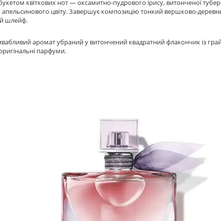
укетом квіткових нот — оксамитно-пудрового ірису, витонченої туберо
 апельсинового цвіту. Завершує композицію тонкий вершково-деревний
й шлейф.
ивабливий аромат убраний у витончений квадратний флакончик із гра
оригінальні парфуми.