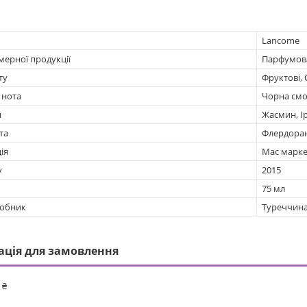
Lancome
мерної продукції
Парфумов
ту
Фруктові, 
 нота
Чорна смо
я
Жасмин, Ір
та
Флердоран
ія
Мас марке
у
2015
75 мл
робник
Туреччин
ація для замовлення
 ₴