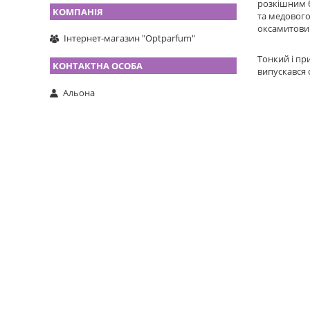
розкішним б
та медового
оксамитови
Інтернет-магазин "Optparfum"
Тонкий і пр
випускався 
Альона