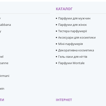
И
КАТАЛОГ
y
Парфуми для мужчин
Gabbana
Парфуми для жінок
y
Тестера парфумерії
Аксесуари для косметики
Міні-парфумерія
e
Декоративна косметика
hel
Гель-лаки для нігтів
banne
Парфуми Montale
 Armani
lein