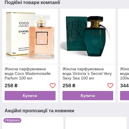
Подібні товари компанії
Жіноча парфумована
Жіноча парфумована
Жін
вода Coco Mademoiselle
вода Victoria`s Secret Very
вода
Parfum 100 мл
Sexy Sea 100 мл
100
258
258
344
₴
₴
Купити
Купити
Акційні пропозиції та новинки
Новинка