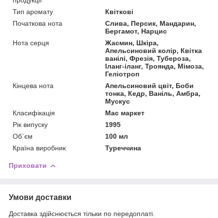
Тип аромату
Квіткові
Початкова нота
Слива, Персик, Мандарин,
Бергамот, Нарцис
Нота серця
Жасмин, Шкіра,
Апельсиновий колір, Квітка
ванілі, Фрезія, Тубероза,
Іланг-іланг, Троянда, Мімоза,
Геліотроп
Кінцева нота
Апельсиновий цвіт, Боби
тонка, Кедр, Ваніль, Амбра,
Мускус
Класифікація
Мас маркет
Рік випуску
1995
Об`єм
100 мл
Країна виробник
Туреччина
Приховати
Умови доставки
Доставка здійснюється тільки по передоплаті.