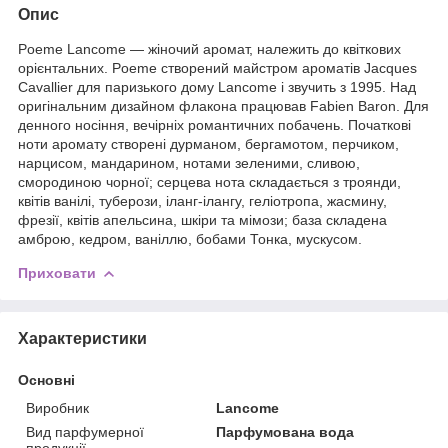
Опис
Poeme Lancome — жіночий аромат, належить до квіткових
орієнтальних. Poeme створений майстром ароматів Jacques
Cavallier для паризького дому Lancome і звучить з 1995. Над
оригінальним дизайном флакона працював Fabien Baron. Для
денного носіння, вечірніх романтичних побачень. Початкові
ноти аромату створені дурманом, бергамотом, перчиком,
нарцисом, мандарином, нотами зеленими, сливою,
смородиною чорної; серцева нота складається з троянди,
квітів ванілі, туберози, іланг-ілангу, геліотропа, жасмину,
фрезії, квітів апельсина, шкіри та мімози; база складена
амброю, кедром, ваніллю, бобами Тонка, мускусом.
Приховати
Характеристики
Основні
Виробник
Lancome
Вид парфумерної
Парфумована вода
продукції