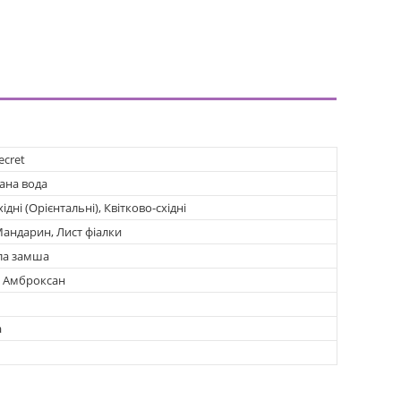
Secret
ана вода
хідні (Орієнтальні), Квітково-східні
андарин, Лист фіалки
іла замша
, Амброксан
а