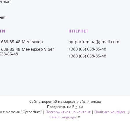
 Armani
lein
) 638-85-48
Менеджер
optparfum.ua@gmail.com
+380 (66) 638-85-48
) 638-85-48
Менеджер Viber
 638-85-48
+380 (66) 638-85-48
Сайт створений на маркетплейсі
Prom.ua
Продавець на Bigl.ua
Інтернет-магазин "Optparfum" |
Поскаржитися на контент
|
Політика конфіденці
Select Language
▼