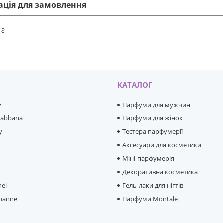
ація для замовлення
 ₴
И
КАТАЛОГ
y
Парфуми для мужчин
Gabbana
Парфуми для жінок
y
Тестера парфумерії
Аксесуари для косметики
Міні-парфумерія
e
Декоративна косметика
hel
Гель-лаки для нігтів
banne
Парфуми Montale