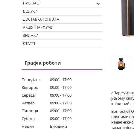
ПРО НАС
ВІДГУКИ
ДОСТАВКА І ОПЛАТА
АКЦІЯ! ПАРФУМИ
ЗНИЖКИ
СТАТТІ
Графік роботи
Понеділок
09:00
17:00
Вівторок
09:00
17:00
>Парфумована
Середа
09:00
17:00
усьому світ
Четвер
09:00
17:00
квітковий а
Пʼятниця
09:00
17:00
Bombshell O
пряними нот
Субота
09:00
17:00
надає ніжнос
Неділя
Вихідний
таємничість