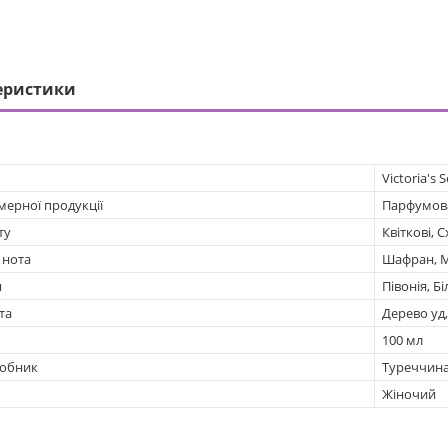
еристики
Victoria's 
мерної продукції
Парфумов
ту
Квіткові, С
 нота
Шафран, М
я
Півонія, Б
та
Дерево уд
100 мл
робник
Туреччин
Жіночий