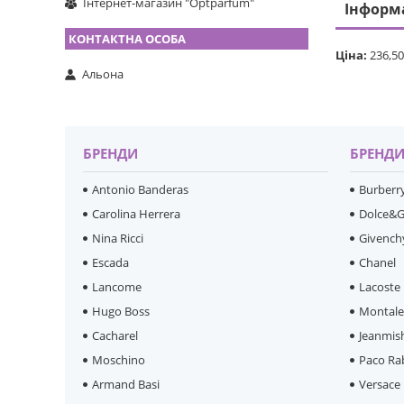
Інтернет-магазин "Optparfum"
Інформ
Ціна:
236,50
Альона
БРЕНДИ
БРЕНД
Antonio Banderas
Burberr
Carolina Herrera
Dolce&
Nina Ricci
Givench
Escada
Chanel
Lancome
Lacoste
Hugo Boss
Montal
Cacharel
Jeanmis
Moschino
Paco Ra
Armand Basi
Versace