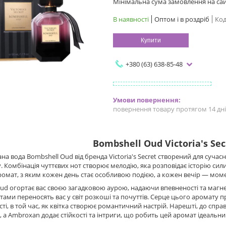
Мінімальна сума замовлення на сайт
В наявності
Оптом і в роздріб
Код
Купити
+380 (63) 638-85-48
повернення товару протягом 14 дн
Bombshell Oud Victoria's Sec
 вода Bombshell Oud від бренда Victoria's Secret створений для сучасни
у. Комбінація чуттєвих нот створює мелодію, яка розповідає історію сили
ромат, з яким кожен день стає особливою подією, а кожен вечір — мо
ud огортає вас своєю загадковою аурою, надаючи впевненості та маг
ами переносять вас у світ розкоші та почуттів. Серце цього аромату пр
ті, в той час, як квітка створює романтичний настрій. Нарешті, до справ
, а Ambroxan додає стійкості та інтриги, що робить цей аромат ідеальни