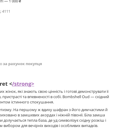
і — 1 000 ₴
:
4111
ів
за рахунок покупця
ret <
/strong>
х жінок, які знають свою цінність і готові демонструвати її
, пристрасті та впевненості в собі. Bombshell Oud — східний
ментом істинного спокушання.
нетизму. На першому ж вдиху шафран з його димчастими й
иховано в замшевих акордах і ніжній півонії. Біла замша
и долучається тепла база, де уд символізує східну розкіш і
м вибором для вечірніх виходів і особливих випадків.