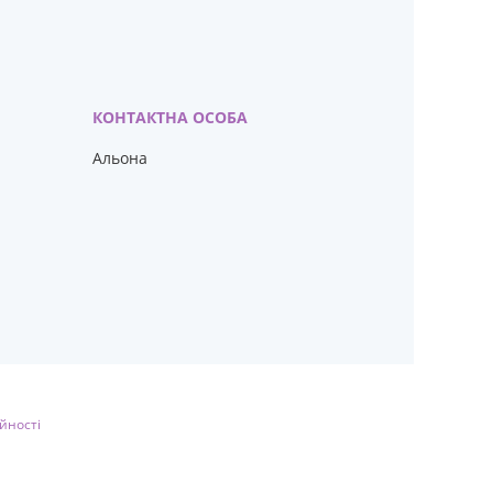
Альона
йності