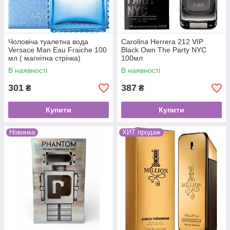
Чоловіча туалетна вода
Carolina Herrera 212 VIP
Versace Man Eau Fraiche 100
Black Own The Party NYC
мл ( магнітна стрічка)
100мл
В наявності
В наявності
301
387
₴
₴
Купити
Купити
Новинка
ХИТ продаж