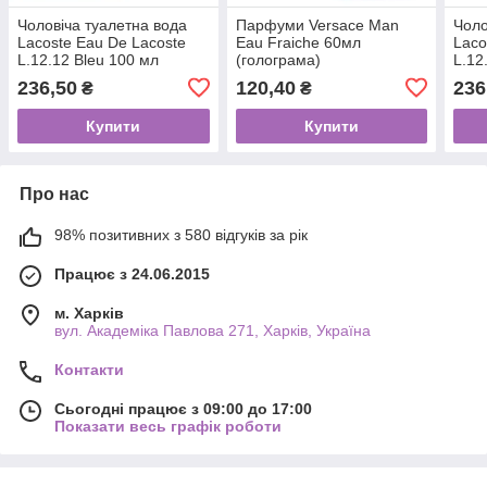
Чоловіча туалетна вода
Парфуми Versace Man
Чоло
Lacoste Eau De Lacoste
Eau Fraiche 60мл
Laco
L.12.12 Bleu 100 мл
(голограма)
L.12
236,50
120,40
236
₴
₴
Купити
Купити
Про нас
98% позитивних з 580 відгуків за рік
Працює з 24.06.2015
м. Харків
вул. Академіка Павлова 271, Харків, Україна
Контакти
Сьогодні працює з 09:00 до 17:00
Показати весь графік роботи