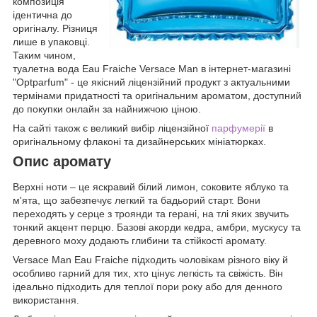
композиція
ідентична до
оригіналу. Різниця
лише в упаковці.
Таким чином,
туалетна вода Eau Fraiche Versace Man в інтернет-магазині
"Optparfum" - це якісний ліцензійний продукт з актуальними
термінами придатності та оригінальним ароматом, доступний
до покупки онлайн за найнижчою ціною.
На сайті також є великий вибір ліцензійної
парфумерії
в
оригінальному флаконі та дизайнерських мініатюрках.
Опис аромату
Верхні ноти – це яскравий білий лимон, соковите яблуко та
м'ята, що забезпечує легкий та бадьорий старт. Вони
переходять у серце з троянди та герані, на тлі яких звучить
тонкий акцент перцю. Базові акорди кедра, амбри, мускусу та
деревного моху додають глибини та стійкості аромату.
Versace Man Eau Fraiche підходить чоловікам різного віку й
особливо гарний для тих, хто цінує легкість та свіжість. Він
ідеально підходить для теплої пори року або для денного
використання.