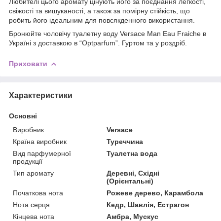
Любителі цього аромату цінують його за поєднання легкості,
свіжості та вишуканості, а також за помірну стійкість, що
робить його ідеальним для повсякденного використання.
Бронюйте чоловічу туалетну воду Versace Man Eau Fraiche в
Україні з доставкою в “Optparfum”. Гуртом та у роздріб.
Приховати
Характеристики
Основні
Виробник
Versace
Країна виробник
Туреччина
Вид парфумерної
Туалетна вода
продукції
Тип аромату
Деревні, Східні
(Орієнтальні)
Початкова нота
Рожеве дерево, Карамбола
Нота серця
Кедр, Шавлія, Естрагон
Кінцева нота
Амбра, Мускус