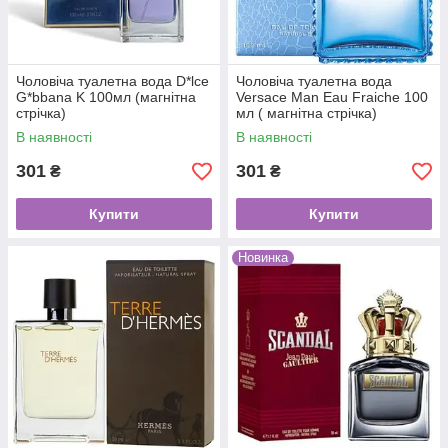
Чоловіча туалетна вода D*lce
Чоловіча туалетна вода
G*bbana K 100мл (магнітна
Versace Man Eau Fraiche 100
стрічка)
мл ( магнітна стрічка)
В наявності
В наявності
301
301
₴
₴
Купити
Купити
Новинка