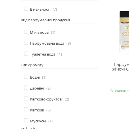
В наявності
7
Вид парфумерної продукції
Мініатюра
1
Парфумована вода
8
Туалетна вода
1
Парфум
Тип аромату
жіночі 
Водні
1
Деревні
2
В наявност
Квітково-фруктові
2
Квіткові
5
Мускусні
1
Ще 5