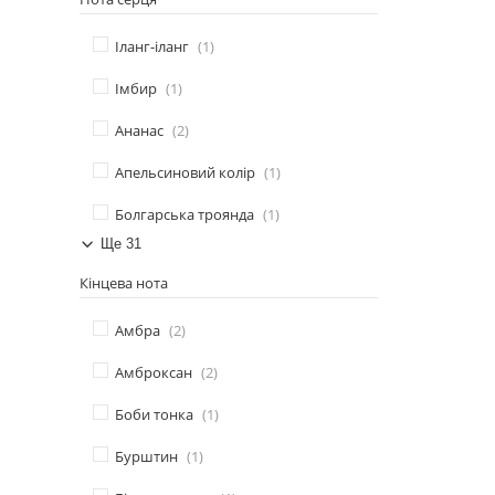
Іланг-іланг
1
Імбир
1
Ананас
2
Апельсиновий колір
1
Болгарська троянда
1
Ще 31
Кінцева нота
Амбра
2
Амброксан
2
Боби тонка
1
Бурштин
1