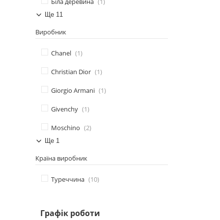
Біла деревина
1
Ще 11
Виробник
Chanel
1
Christian Dior
1
Giorgio Armani
1
Givenchy
1
Moschino
2
Ще 1
Країна виробник
Туреччина
10
Графік роботи