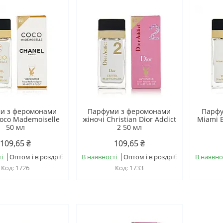
и з феромонами
Парфуми з феромонами
Парфу
Coco Mademoiselle
жіночі Christian Dior Addict
Miami 
50 мл
2 50 мл
109,65 ₴
109,65 ₴
і
Оптом і в роздріб
В наявності
Оптом і в роздріб
В наявно
1726
1733