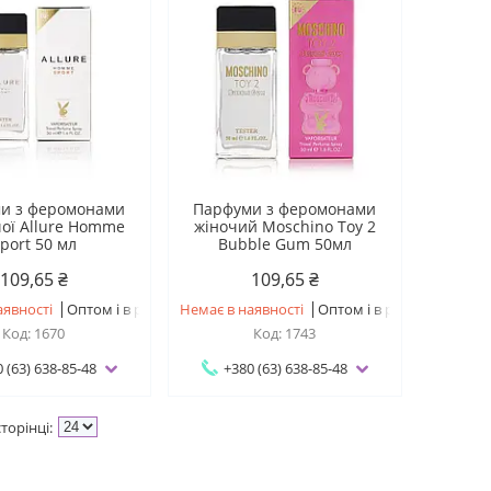
и з феромонами
Парфуми з феромонами
чої Allure Homme
жіночий Moschino Toy 2
port 50 мл
Bubble Gum 50мл
109,65 ₴
109,65 ₴
аявності
Оптом і в роздріб
Немає в наявності
Оптом і в роздріб
1670
1743
 (63) 638-85-48
+380 (63) 638-85-48