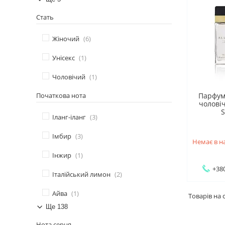
Стать
Жіночий
6
Унісекс
1
Чоловічий
1
Початкова нота
Парфум
чолові
S
Іланг-іланг
3
Імбир
3
Немає в н
Інжир
1
+380
Італійський лимон
2
Айва
1
Ще 138
Нота серця