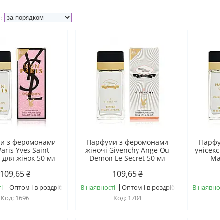
и з феромонами
Парфуми з феромонами
Парфу
aris Yves Saint
жіночі Givenchy Ange Ou
унісекс
 для жінок 50 мл
Demon Le Secret 50 мл
Ma
109,65 ₴
109,65 ₴
і
Оптом і в роздріб
В наявності
Оптом і в роздріб
В наявно
1696
1704