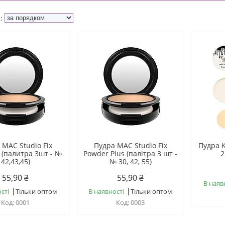
 MAC Studio Fix
Пудра MAC Studio Fix
Пудра K
 (палитра 3шт - №
Powder Plus (палітра 3 шт -
2
42,43,45)
№ 30, 42, 55)
55,90 ₴
55,90 ₴
В наяв
сті
Тільки оптом
В наявності
Тільки оптом
0001
0003