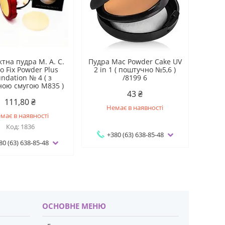
тна пудра М. А. С.
Пудра Mac Powder Cake UV
o Fix Powder Plus
2 in 1 ( поштучно №5,6 )
ndation № 4 ( з
/8199 6
ною смугою M835 )
43 ₴
111,80 ₴
Немає в наявності
має в наявності
1836
+380 (63) 638-85-48
80 (63) 638-85-48
ОСНОВНЕ МЕНЮ