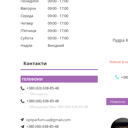
Понеділок
09:00
17:00
Вівторок
09:00
17:00
Середа
09:00
17:00
Четвер
09:00
17:00
Пʼятниця
09:00
17:00
Субота
09:00
17:00
Пудра K
Неділя
Вихідний
Немає в н
Контакти
+380
+380 (63) 638-85-48
Менеджер
+380 (66) 638-85-48
Новинка
Менеджер Viber 380 (66) 638-85-48
optparfum.ua@gmail.com
+380 (66) 638-85-48