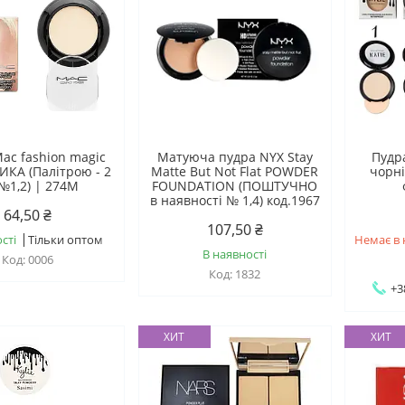
ac fashion magic
Матуюча пудра NYX Stay
Пудра
ИКА (Палітрою - 2
Matte But Not Flat POWDER
чорні
№1,2) | 274М
FOUNDATION (ПОШТУЧНО
в наявності № 1,4) код.1967
64,50 ₴
107,50 ₴
сті
Тільки оптом
Немає в 
В наявності
0006
1832
+3
ХИТ
ХИТ