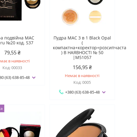
ра подвійна МАС
Пудра МАС 3 в 1 Black Opal
lru №20 код. S37
(
компактна+коректор+розсипчаста
79,55 ₴
) В НАЯВНОСТІ № 50
|M51057
має в наявності
156,95 ₴
00033
Немає в наявності
80 (63) 638-85-48
0005
+380 (63) 638-85-48
жа