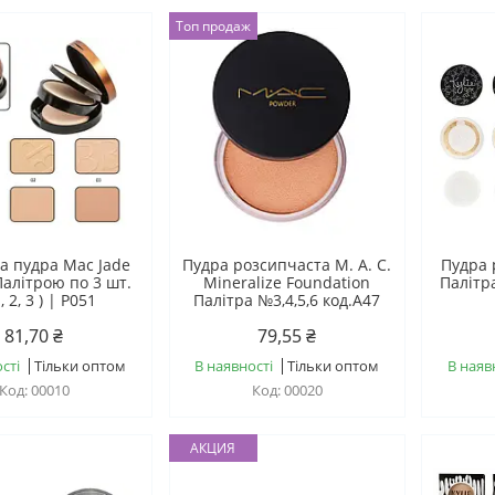
Топ продаж
а пудра Mac Jade
Пудра розсипчаста М. А. С.
Пудра 
Палітрою по 3 шт.
Mineralize Foundation
Палітра
 2, 3 ) | P051
Палітра №3,4,5,6 код.A47
81,70 ₴
79,55 ₴
сті
Тільки оптом
В наявності
Тільки оптом
В наяв
00010
00020
АКЦИЯ