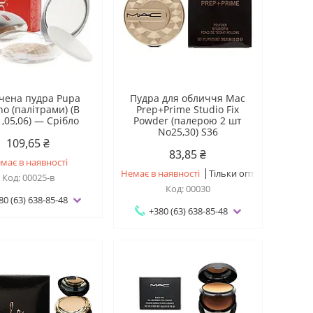
чена пудра Pupa
Пудра для обличчя Mac
no (палітрами) (B
Prep+Prime Studio Fix
,05,06) — Срібло
Powder (палерою 2 шт
No25,30) S36
109,65 ₴
83,85 ₴
має в наявності
Немає в наявності
Тільки оптом
00025-в
00030
80 (63) 638-85-48
+380 (63) 638-85-48