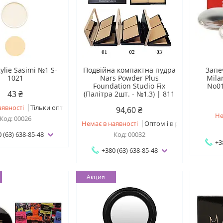
ylie Sasimi №1 S-
Подвійна компактна пудра
Запе
1021
Nars Powder Plus
Mila
Foundation Studio Fix
No01
43 ₴
(Палітра 2шт. - №1,3) | 811
аявності
Тільки оптом
94,60 ₴
Не
00026
Немає в наявності
Оптом і в роздріб
 (63) 638-85-48
00032
+3
+380 (63) 638-85-48
Акция