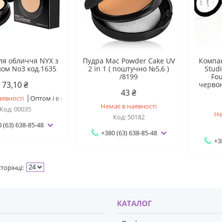
ля обличчя NYX з
Пудра Mac Powder Cake UV
Компак
лом No3 код.1635
2 in 1 ( поштучно №5,6 )
Studi
/8199
Fou
73,10 ₴
черво
43 ₴
аявності
Оптом і в роздріб
Немає в наявності
00035
Не
50182
 (63) 638-85-48
+380 (63) 638-85-48
+3
И
КАТАЛОГ