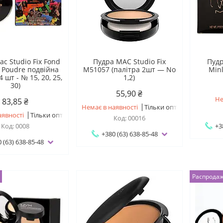
c Studio Fix Fond
Пудра MAC Studio Fix
Пуд
t Poudre подвійна
M51057 (палітра 2шт — No
Min
4 шт - № 15, 20, 25,
1,2)
30)
55,90 ₴
Не
83,85 ₴
Немає в наявності
Тільки оптом
аявності
Тільки оптом
00016
0008
+3
+380 (63) 638-85-48
 (63) 638-85-48
Распрода