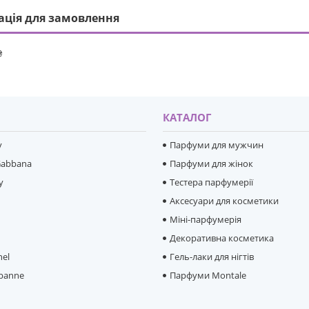
ація для замовлення
₴
И
КАТАЛОГ
y
Парфуми для мужчин
Gabbana
Парфуми для жінок
y
Тестера парфумерії
Аксесуари для косметики
Міні-парфумерія
e
Декоративна косметика
hel
Гель-лаки для нігтів
banne
Парфуми Montale