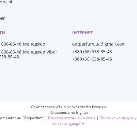
 Armani
lein
) 638-85-48
Менеджер
optparfum.ua@gmail.com
+380 (66) 638-85-48
) 638-85-48
Менеджер Viber
 638-85-48
+380 (66) 638-85-48
Сайт створений на маркетплейсі
Prom.ua
Продавець на Bigl.ua
Інтернет-магазин "Optparfum" |
Поскаржитися на контент
|
Політика конфіденці
Select Language
▼