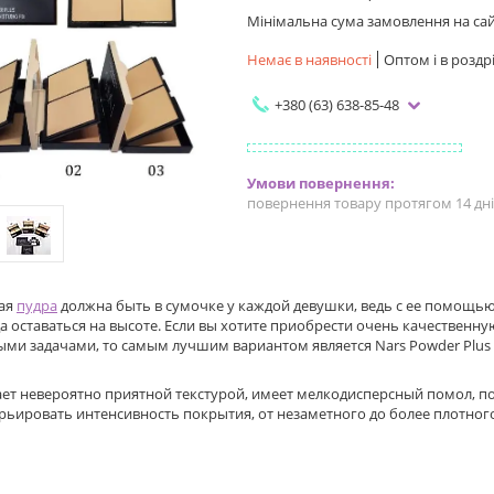
Мінімальна сума замовлення на сайт
Немає в наявності
Оптом і в роздр
+380 (63) 638-85-48
повернення товару протягом 14 дн
ая
пудра
должна быть в сумочке у каждой девушки, ведь с ее помощь
а оставаться на высоте. Если вы хотите приобрести очень качественну
ми задачами, то самым лучшим вариантом является Nars Powder Plus Fo
ет невероятно приятной текстурой, имеет мелкодисперсный помол, по
рьировать интенсивность покрытия, от незаметного до более плотног