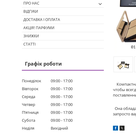
ПРО НАС
ВІДГУКИ
ДОСТАВКА І ОПЛАТА
АКЦІЯ! ПАРФУМИ
ЗНИЖКИ
СТАТТІ
Графік роботи
Понеділок
09:00
17:00
Компактн
Вівторок
09:00
17:00
чтобы всегд
поставленны
Середа
09:00
17:00
Четвер
09:00
17:00
Она облада
Пʼятниця
09:00
17:00
запросто ва
Субота
09:00
17:00
Неділя
Вихідний