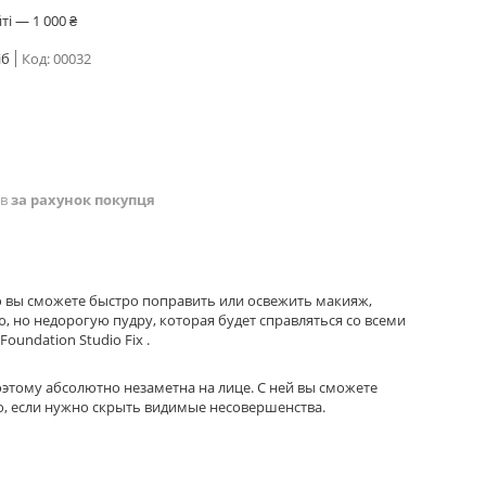
і — 1 000 ₴
іб
Код:
00032
ів
за рахунок покупця
ю вы сможете быстро поправить или освежить макияж,
ю, но недорогую пудру, которая будет справляться со всеми
undation Studio Fix .
этому абсолютно незаметна на лице. С ней вы сможете
о, если нужно скрыть видимые несовершенства.