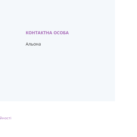
Альона
йності