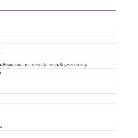
а
, Вирівнювання тону обличчя, Звуження пор
а
а