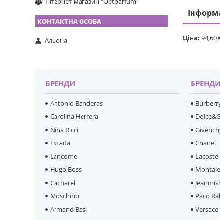
Інтернет-магазин "Optparfum"
Інформ
Ціна:
94,60 
Альона
БРЕНДИ
БРЕНД
Antonio Banderas
Burberr
Carolina Herrera
Dolce&
Nina Ricci
Givench
Escada
Chanel
Lancome
Lacoste
Hugo Boss
Montal
Cacharel
Jeanmis
Moschino
Paco Ra
Armand Basi
Versace