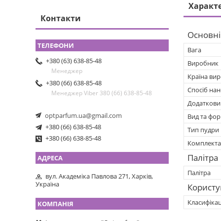
Характ
Контакти
Основні
Вага
+380 (63) 638-85-48
Виробник
Менеджер
Країна ви
+380 (66) 638-85-48
Спосіб на
Менеджер Viber 380 (66) 638-85-48
Додаткови
optparfum.ua@gmail.com
Вид та фо
+380 (66) 638-85-48
Тип пудри
+380 (66) 638-85-48
Комплекта
Палітра
Палітра
вул. Академіка Павлова 271, Харків,
Україна
Користу
Класифіка