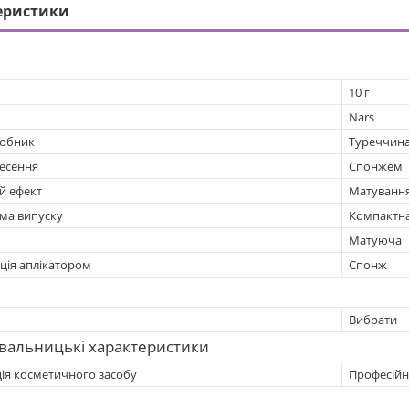
еристики
10 г
Nars
робник
Туреччин
несення
Спонжем
й ефект
Матування
рма випуску
Компактн
Матуюча
ція аплікатором
Спонж
Вибрати
вальницькі характеристики
ція косметичного засобу
Професійн