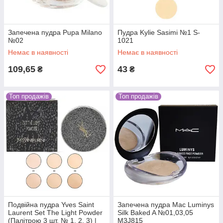
Запечена пудра Pupa Milano
Пудра Kylie Sasimi №1 S-
№02
1021
Немає в наявності
Немає в наявності
109,65
43
₴
₴
Топ продажів
Топ продажів
Подвійна пудра Yves Saint
Запечена пудра Mac Luminys
Laurent Set The Light Powder
Silk Baked A №01,03,05
(Палітрою 3 шт. № 1, 2, 3) |
M3J815