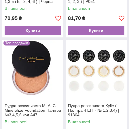
1,3,5 і В - 2, 4, 6 ) | Чорна
1, 2, 3 ) | P051
упак. 022
В наявності
В наявності
70,95
81,70
₴
₴
Купити
Купити
Топ продажів
Пудра розсипчаста М. А. С.
Пудра розсипчаста Kylie (
Mineralize Foundation Палітра
Палітра 4 ШТ - № 1,2,3,4) |
№3,4,5,6 код.A47
91364
В наявності
В наявності