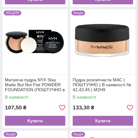
АКЦИЯ
Акція
Матуюча пудра NYX Stay
Пудра розсипчаста МАС (
Matte But Not Flat POWDER
ПОШТУЧНО ) В наявності №
FOUNDATION (ПОШТУЧНО в
42,43,45 | M2H9
наявності № 1,4) код.1967
В наявності
В наявності
107,50
133,30
₴
₴
Купити
Купити
Акція
Акція