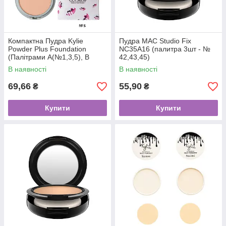
Компактна Пудра Kylie
Пудра MAC Studio Fix
Powder Plus Foundation
NC35А16 (палитра 3шт - №
(Палітрами А(№1,3,5), В
42,43,45)
(№2,4,6) СРІБНА коробка
В наявності
В наявності
69,66
55,90
₴
₴
Купити
Купити