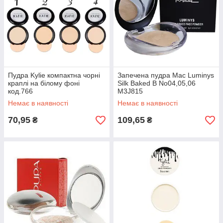
Пудра Kylie компактна чорні
Запечена пудра Mac Luminys
краплі на білому фоні
Silk Baked B No04,05,06
код.766
M3J815
Немає в наявності
Немає в наявності
70,95
109,65
₴
₴