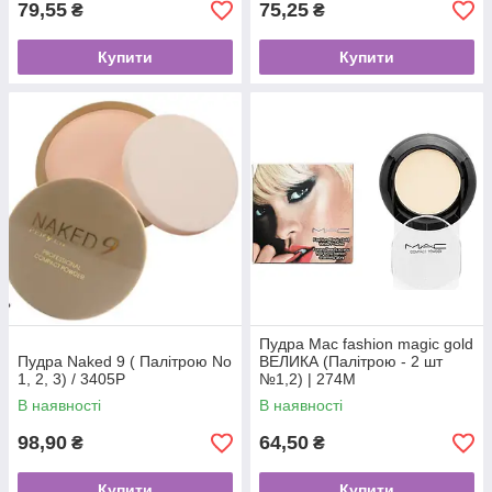
79,55
75,25
₴
₴
Купити
Купити
Пудра Mac fashion magic gold
Пудра Naked 9 ( Палітрою No
ВЕЛИКА (Палітрою - 2 шт
1, 2, 3) / 3405Р
№1,2) | 274М
В наявності
В наявності
98,90
64,50
₴
₴
Купити
Купити