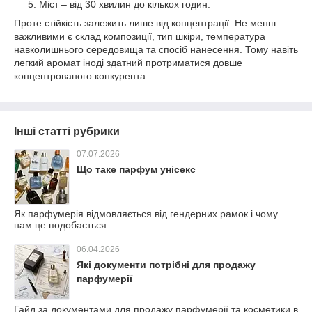
Міст – від 30 хвилин до кількох годин.
Проте стійкість залежить лише від концентрації. Не менш
важливими є склад композиції, тип шкіри, температура
навколишнього середовища та спосіб нанесення. Тому навіть
легкий аромат іноді здатний протриматися довше
концентрованого конкурента.
Інші статті рубрики
07.07.2026
Що таке парфум унісекс
Як парфумерія відмовляється від гендерних рамок і чому
нам це подобається.
06.04.2026
Які документи потрібні для продажу
парфумерії
Гайд за документами для продажу парфумерії та косметики в