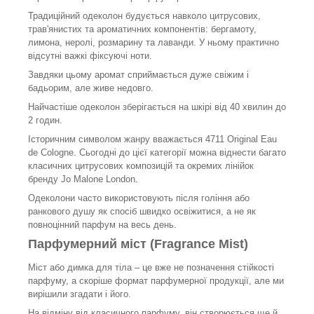
Традиційний одеколон будується навколо цитрусових,
трав'янистих та ароматичних компонентів: бергамоту,
лимона, неролі, розмарину та лаванди. У ньому практично
відсутні важкі фіксуючі ноти.
Завдяки цьому аромат сприймається дуже свіжим і
бадьорим, але живе недовго.
Найчастіше одеколон зберігається на шкірі від 40 хвилин до
2 годин.
Історичним символом жанру вважається 4711 Original Eau
de Cologne. Сьогодні до цієї категорії можна віднести багато
класичних цитрусових композицій та окремих лінійок
бренду Jo Malone London.
Одеколони часто використовують після гоління або
ранкового душу як спосіб швидко освіжитися, а не як
повноцінний парфум на весь день.
Парфумерний міст (Fragrance Mist)
Міст або димка для тіла – це вже не позначення стійкості
парфуму, а скоріше формат парфумерної продукції, але ми
вирішили згадати і його.
На відміну від класичного парфуму, він створюється ще й