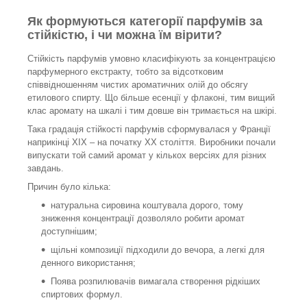
Як формуються категорії парфумів за
стійкістю, і чи можна їм вірити?
Стійкість парфумів умовно класифікують за концентрацією
парфумерного екстракту, тобто за відсотковим
співвідношенням чистих ароматичних олій до обсягу
етилового спирту. Що більше есенції у флаконі, тим вищий
клас аромату на шкалі і тим довше він тримається на шкірі.
Така градація стійкості парфумів сформувалася у Франції
наприкінці XIX – на початку XX століття. Виробники почали
випускати той самий аромат у кількох версіях для різних
завдань.
Причин було кілька:
натуральна сировина коштувала дорого, тому
зниження концентрації дозволяло робити аромат
доступнішим;
щільні композиції підходили до вечора, а легкі для
денного використання;
Поява розпилювачів вимагала створення рідкіших
спиртових формул.