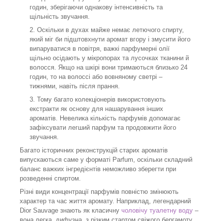
годин, зберігаючи однакову інтенсивність та
щільність звучання.
Оскільки в духах майже немає летючого спирту,
який міг би підштовхнути аромат вгору і змусити його
випаруватися в повітря, важкі парфумерні олії
щільно осідають у мікропорах та лусочках тканини й
волосся. Якщо на шкірі вони тримаються близько 24
годин, то на волоссі або вовняному светрі –
тижнями, навіть після прання.
Тому багато колекціонерів використовують
екстракти як основу для нашарування інших
ароматів. Невелика кількість парфумів допомагає
зафіксувати легший парфум та продовжити його
звучання.
Багато історичних реконструкцій старих ароматів
випускаються саме у форматі Parfum, оскільки складний
баланс важких інгредієнтів неможливо зберегти при
розведенні спиртом.
Різні види концентрації парфумів повністю змінюють
характер та час життя аромату. Наприклад, легендарний
Dior Sauvage знають як класичну
чоловічу туалетну воду
–
вона легка, дифузна, з різким стартом свіжого бергамоту,