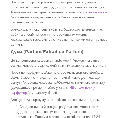
Нові рідкі спиртові розчини почали розливати у великі
флакони зі спреєм для щедрого розпилення протягом дня.
А для олійних екстрактів залишили класичні
духи-мініатюри
без розпилювача, які наносили буквально по краплі
пальцем на зап'ястя.
Бренди дали покупцеві вибір під будь-який гаманець, час
доби та спосіб нанесення, створивши ту умовну
класифікацію парфуму за стійкістю, на яку ми орієнтуємось
до нині.
Духи (Parfum/Extrait de Parfum)
Це концентрована форма парфумерії. Аромати містять
велику кількість важких олій та мінімальну кількість спирту.
Через це парфуми майже не створюють довгого шлейфу.
Важкі базові ноти сидять настільки близько до тіла, що
відчути їх можна лише за найближчого, інтимного контакту
(докладніше про це читайте у статті «
Що таке ноти у
парфумерії
» у нашому блозі)
Але цей вид парфуму за стійкістю вважається лідером.
Завдяки високій концентрації важких масел вони
віддають аромат поступово та з однаковою
швидкістю. Парфум звучить на шкірі протягом 12-24