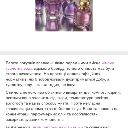
Багато покупців впевнені: якщо перед ними якісна
жіноча
туалетна вода
відомого бренду, то його стійкість має бути
строго визначеною. На практиці жодних офіційних
нормативів, які б зобов'язували духи триматися добу, а
туалетну воду – кілька годин, не існує.
Стійкість неможливо об'єктивно виміряти для кожної людини,
оскільки вона залежить від шкіри, температури повітря,
вологості та навіть способу життя. Проте негласна
класифікація ароматів за стійкістю існує. Вона заснована на
концентрації парфумерних олій та особливостях
використовуваних компонентів.
Розберемося,
який парфум найстійкіший
та скільки часу