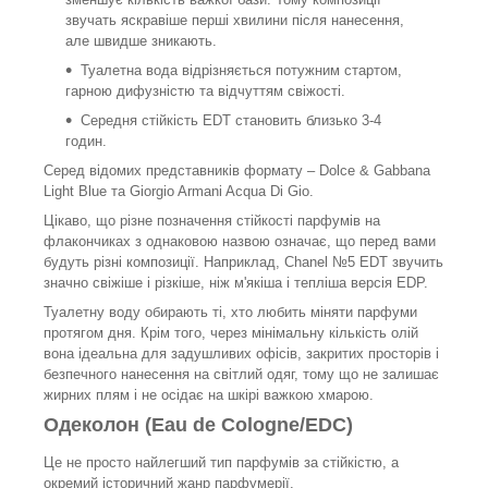
звучать яскравіше перші хвилини після нанесення,
але швидше зникають.
Туалетна вода відрізняється потужним стартом,
гарною дифузністю та відчуттям свіжості.
Середня стійкість EDT становить близько 3-4
годин.
Серед відомих представників формату – Dolce & Gabbana
Light Blue та Giorgio Armani Acqua Di Gio.
Цікаво, що різне позначення стійкості парфумів на
флакончиках з однаковою назвою означає, що перед вами
будуть різні композиції. Наприклад, Chanel №5 EDT звучить
значно свіжіше і різкіше, ніж м'якіша і тепліша версія EDP.
Туалетну воду обирають ті, хто любить міняти парфуми
протягом дня. Крім того, через мінімальну кількість олій
вона ідеальна для задушливих офісів, закритих просторів і
безпечного нанесення на світлий одяг, тому що не залишає
жирних плям і не осідає на шкірі важкою хмарою.
Одеколон (Eau de Cologne/EDC)
Це не просто найлегший тип парфумів за стійкістю, а
окремий історичний жанр парфумерії.