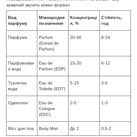
зазвичай звучить кожен формат.
Вид
Міжнародне
Концентраці
Стійкість,
парфуму
позначення
я, %
год
Парфуми
Parfum
20-40
8-24
(Extrait de
Parfum)
Парфумован
Eau de
15-20
6-12
а вода
Parfum (EDP)
Туалетна
Eau de
5-15
3-6
вода
Toilette (EDT)
Одеколон
Eau de
2-5
1-3
Cologne
(EDC)
Міст для тіла
Body Mist
До 2
0,5-2