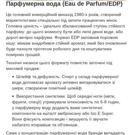
Парфумерна вода (Eau de Parfum/EDP)
Це головний комерційний винахід 1980-х років, створений
маркетологами спеціально під запити працюючих жінок.
Головна цінність – ідеально збалансований ступінь стійкості
парфуму: до цього моменту були або легкі денні води, або
дорогі вечірні парфуми. Формат EDP заповнив порожню
нішу: жінкам знадобився стійкий аромат, який без оновлення
буде пахнути протягом робочого дня та коштуватиме
помірних грошей.
Технічні нюанси цього формату повністю заточені під
масовий продаж:
Шлейф та дифузність. Спирт у складі парфумерної
води допомагає аромату активно випаровуватися зі
шкіри, створюючи помітний шлейф.
Використання синтетики. Щоб середні ноти (квіти,
фрукти, спеції) утримували інтенсивність по 6-8 годин,
у парфумерну воду додають важкі синтетичні
компоненти на кшталт амброксану або Iso E Super.
Вони фіксують композицію і змушують її звучати
набагато яскравіше та об'ємніше.
Саме у концентрацію парфумерної води бренди вкладають