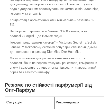
для догляду за шкірою та волоссям. Основою служить
вода з додаванням зволожувальних компонентів: алое віра,
гліцерину та вітамінів.
Концентрація ароматичних олій мінімальна – зазвичай 1-
3%.
На шкірі міст тримається близько 30-60 хвилин, а на
волоссі чи одязі – до кількох годин.
Головні представники категорії – Victoria's Secret та Sol de
Janeiro. У люксовому сегменті популярні спеціальні димки
для волосся, наприклад Dior Miss Dior Hair Mist.
Місти призначені для рясного нанесення на тіло та
волосся. Вони не перевантажують рецептори, комфортні в
спеку і дозволяють лише злегка підкреслити ароматичний
образ без важкого шлейфу.
Резюме по стійкості парфумерії від
Опт-Парфум
Ситуація
Рекомендація