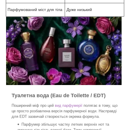
Парфумований міст для тіла
Дуже низький
Туалетна вода (Eau de Toilette / EDT)
Поширений міф про цей
вид парфумерії
полягає в тому, що
це просто розбавлена версія парфумерної води. Насправді
для EDT зазвичай створюється окрема формула.
Парфумер збільшує частку летких верхніх нот та
зменшує кількість важкої бази. Тому композиції