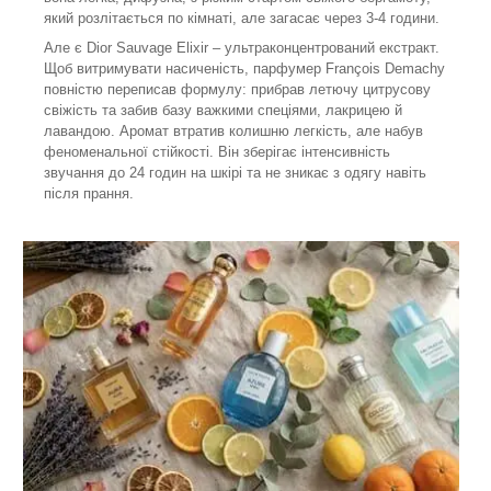
який розлітається по кімнаті, але загасає через 3-4 години.
Але є Dior Sauvage Elixir – ультраконцентрований екстракт.
Щоб витримувати насиченість, парфумер François Demachy
повністю переписав формулу: прибрав летючу цитрусову
свіжість та забив базу важкими спеціями, лакрицею й
лавандою. Аромат втратив колишню легкість, але набув
феноменальної стійкості. Він зберігає інтенсивність
звучання до 24 годин на шкірі та не зникає з одягу навіть
після прання.