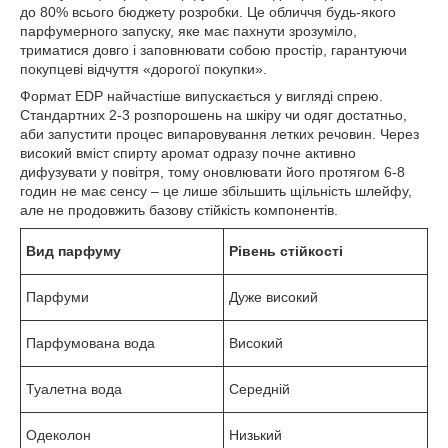
до 80% всього бюджету розробки. Це обличчя будь-якого
парфумерного запуску, яке має пахнути зрозуміло,
триматися довго і заповнювати собою простір, гарантуючи
покупцеві відчуття «дорогої покупки».
Формат EDP найчастіше випускається у вигляді спрею.
Стандартних 2-3 розпорошень на шкіру чи одяг достатньо,
аби запустити процес випаровування летких речовин. Через
високий вміст спирту аромат одразу почне активно
дифузувати у повітря, тому оновлювати його протягом 6-8
годин не має сенсу – це лише збільшить щільність шлейфу,
але не продовжить базову стійкість компонентів.
Вид парфуму
Рівень стійкості
Парфуми
Дуже високий
Парфумована вода
Високий
Туалетна вода
Середній
Одеколон
Низький