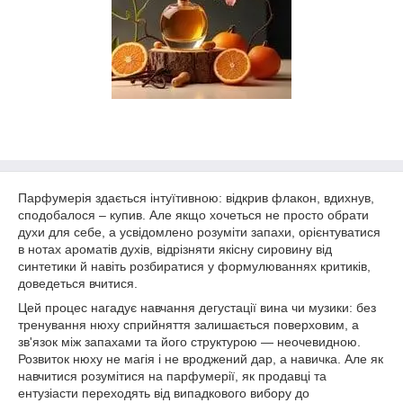
Парфумерія здається інтуїтивною: відкрив флакон, вдихнув,
сподобалося – купив. Але якщо хочеться не просто обрати
духи для себе, а усвідомлено розуміти запахи, орієнтуватися
в нотах ароматів духів, відрізняти якісну сировину від
синтетики й навіть розбиратися у формулюваннях критиків,
доведеться вчитися.
Цей процес нагадує навчання дегустації вина чи музики: без
тренування нюху сприйняття залишається поверховим, а
зв'язок між запахами та його структурою — неочевидною.
Розвиток нюху не магія і не вроджений дар, а навичка. Але як
навчитися розумітися на парфумерії, як продавці та
ентузіасти переходять від випадкового вибору до