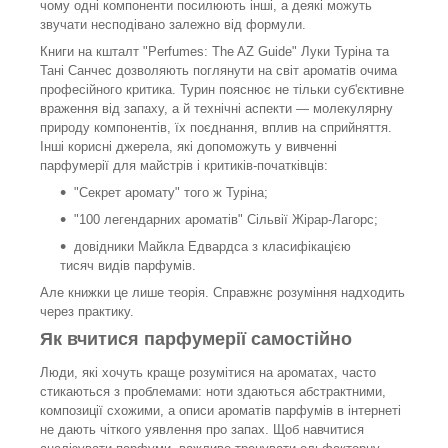
чому одні компоненти посилюють інші, а деякі можуть
звучати несподівано залежно від формули.
Книги на кшталт "Perfumes: The AZ Guide" Луки Туріна та
Тані Санчес дозволяють поглянути на світ ароматів очима
професійного критика. Турин пояснює не тільки суб'єктивне
враження від запаху, а й технічні аспекти — молекулярну
природу компонентів, їх поєднання, вплив на сприйняття.
Інші корисні джерела, які допоможуть у вивченні
парфумерії для майстрів і критиків-початківців:
"Секрет аромату" того ж Туріна;
"100 легендарних ароматів" Сільвії Жірар-Лагорс;
довідники Майкла Едвардса з класифікацією
тисяч видів парфумів.
Але книжки це лише теорія. Справжнє розуміння надходить
через практику.
Як вчитися парфумерії самостійно
Люди, які хочуть краще розумітися на ароматах, часто
стикаються з проблемами: ноти здаються абстрактними,
композиції схожими, а описи ароматів парфумів в інтернеті
не дають чіткого уявлення про запах. Щоб навчитися