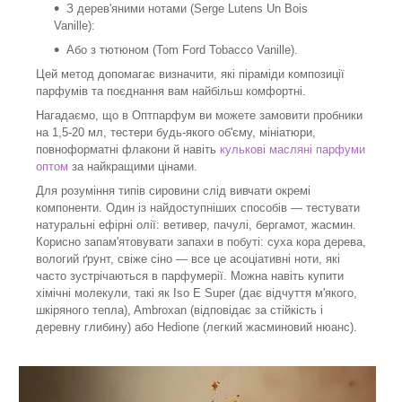
З дерев'яними нотами (Serge Lutens Un Bois
Vanille):
Або з тютюном (Tom Ford Tobacco Vanille).
Цей метод допомагає визначити, які піраміди композиції
парфумів та поєднання вам найбільш комфортні.
Нагадаємо, що в Оптпарфум ви можете замовити пробники
на 1,5-20 мл, тестери будь-якого об'єму, мініатюри,
повноформатні флакони й навіть
кулькові масляні парфуми
оптом
за найкращими цінами.
Для розуміння типів сировини слід вивчати окремі
компоненти. Один із найдоступніших способів — тестувати
натуральні ефірні олії: ветивер, пачулі, бергамот, жасмин.
Корисно запам'ятовувати запахи в побуті: суха кора дерева,
вологий ґрунт, свіже сіно — все це асоціативні ноти, які
часто зустрічаються в парфумерії. Можна навіть купити
хімічні молекули, такі як Iso E Super (дає відчуття м'якого,
шкіряного тепла), Ambroxan (відповідає за стійкість і
деревну глибину) або Hedione (легкий жасминовий нюанс).