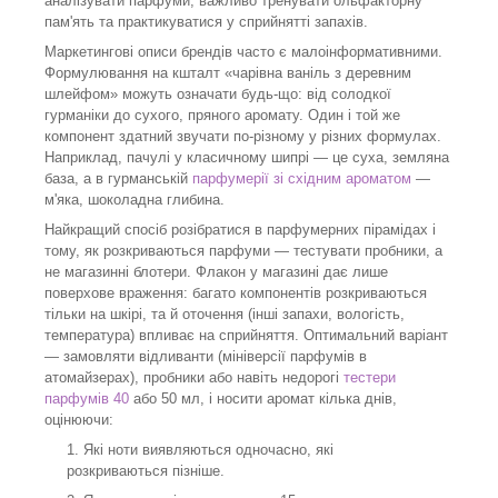
аналізувати парфуми, важливо тренувати ольфакторну
пам'ять та практикуватися у сприйнятті запахів.
Маркетингові описи брендів часто є малоінформативними.
Формулювання на кшталт «чарівна ваніль з деревним
шлейфом» можуть означати будь-що: від солодкої
гурманіки до сухого, пряного аромату. Один і той же
компонент здатний звучати по-різному у різних формулах.
Наприклад, пачулі у класичному шипрі — це суха, земляна
база, а в гурманській
парфумерії зі східним ароматом
—
м'яка, шоколадна глибина.
Найкращий спосіб розібратися в парфумерних пірамідах і
тому, як розкриваються парфуми — тестувати пробники, а
не магазинні блотери. Флакон у магазині дає лише
поверхове враження: багато компонентів розкриваються
тільки на шкірі, та й оточення (інші запахи, вологість,
температура) впливає на сприйняття. Оптимальний варіант
— замовляти відливанти (мініверсії парфумів в
атомайзерах), пробники або навіть недорогі
тестери
парфумів 40
або 50 мл, і носити аромат кілька днів,
оцінюючи:
Які ноти виявляються одночасно, які
розкриваються пізніше.