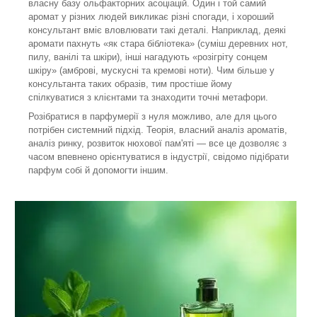
власну базу ольфакторних асоціацій. Один і той самий
аромат у різних людей викликає різні спогади, і хороший
консультант вміє вловлювати такі деталі. Наприклад, деякі
аромати пахнуть «як стара бібліотека» (суміш деревних нот,
пилу, ванілі та шкіри), інші нагадують «розігріту сонцем
шкіру» (амброві, мускусні та кремові ноти). Чим більше у
консультанта таких образів, тим простіше йому
спілкуватися з клієнтами та знаходити точні метафори.
Розібратися в парфумерії з нуля можливо, але для цього
потрібен системний підхід. Теорія, власний аналіз ароматів,
аналіз ринку, розвиток нюхової пам'яті — все це дозволяє з
часом впевнено орієнтуватися в індустрії, свідомо підібрати
парфум собі й допомогти іншим.