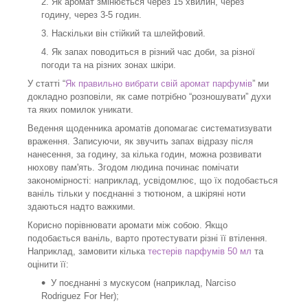
Як аромат змінюється через 15 хвилин, через
годину, через 3-5 годин.
Наскільки він стійкий та шлейфовий.
Як запах поводиться в різний час доби, за різної
погоди та на різних зонах шкіри.
У статті “
Як правильно вибрати свій аромат парфумів
” ми
докладно розповіли, як саме потрібно “розношувати” духи
та яких помилок уникати.
Ведення щоденника ароматів допомагає систематизувати
враження. Записуючи, як звучить запах відразу після
нанесення, за годину, за кілька годин, можна розвивати
нюхову пам'ять. Згодом людина починає помічати
закономірності: наприклад, усвідомлює, що їх подобається
ваніль тільки у поєднанні з тютюном, а шкіряні ноти
здаються надто важкими.
Корисно порівнювати аромати між собою. Якщо
подобається ваніль, варто протестувати різні її втілення.
Наприклад, замовити кілька
тестерів парфумів 50 мл
та
оцінити її:
У поєднанні з мускусом (наприклад, Narciso
Rodriguez For Her);