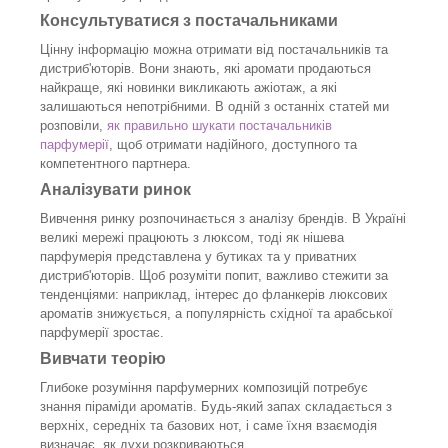
Консультуватися з постачальниками
Цінну інформацію можна отримати від постачальників та
дистриб'юторів. Вони знають, які аромати продаються
найкраще, які новинки викликають ажіотаж, а які
залишаються непотрібними. В одній з останніх статей ми
розповіли,
як правильно шукати постачальників
парфумерії
, щоб отримати надійного, доступного та
компетентного партнера.
Аналізувати ринок
Вивчення ринку розпочинається з аналізу брендів. В Україні
великі мережі працюють з люксом, тоді як нішева
парфумерія представлена у бутиках та у приватних
дистриб'юторів. Щоб розуміти попит, важливо стежити за
тенденціями: наприклад, інтерес до фланкерів люксових
ароматів знижується, а популярність східної та арабської
парфумерії зростає.
Вивчати теорію
Глибоке розуміння парфумерних композицій потребує
знання піраміди ароматів. Будь-який запах складається з
верхніх, середніх та базових нот, і саме їхня взаємодія
визначає, як духи розкриваються.