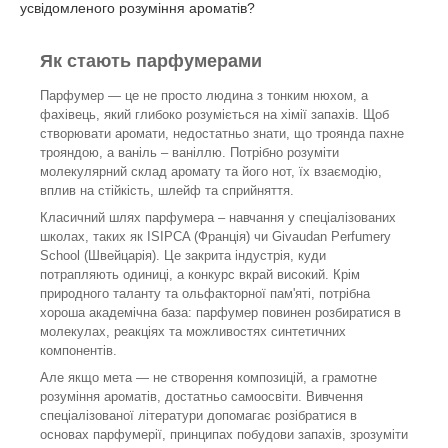
усвідомленого розуміння ароматів?
Як стають парфумерами
Парфумер — це не просто людина з тонким нюхом, а
фахівець, який глибоко розуміється на хімії запахів. Щоб
створювати аромати, недостатньо знати, що троянда пахне
трояндою, а ваніль – ваніллю. Потрібно розуміти
молекулярний склад аромату та його нот, їх взаємодію,
вплив на стійкість, шлейф та сприйняття.
Класичний шлях парфумера – навчання у спеціалізованих
школах, таких як ISIPCA (Франція) чи Givaudan Perfumery
School (Швейцарія). Це закрита індустрія, куди
потрапляють одиниці, а конкурс вкрай високий. Крім
природного таланту та ольфакторної пам'яті, потрібна
хороша академічна база: парфумер повинен розбиратися в
молекулах, реакціях та можливостях синтетичних
компонентів.
Але якщо мета — не створення композицій, а грамотне
розуміння ароматів, достатньо самоосвіти. Вивчення
спеціалізованої літератури допомагає розібратися в
основах парфумерії, принципах побудови запахів, зрозуміти