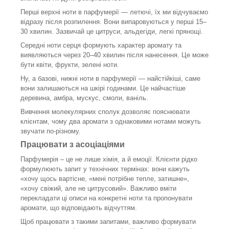
Перші верхні ноти в парфумерії — летючі, їх ми відчуваємо
відразу після розпилення. Вони випаровуються у перші 15–
30 хвилин. Зазвичай це цитруси, альдегіди, легкі прянощі.
Середні ноти серця формують характер аромату та
виявляються через 20–40 хвилин після нанесення. Це може
бути квіти, фрукти, зелені ноти.
Ну, а базові, нижні ноти в парфумерії — найстійкіші, саме
вони залишаються на шкірі годинами. Це найчастіше
деревина, амбра, мускус, смоли, ваніль.
Вивчення молекулярних сполук дозволяє пояснювати
клієнтам, чому два аромати з однаковими нотами можуть
звучати по-різному.
Працювати з асоціаціями
Парфумерія – це не лише хімія, а й емоції. Клієнти рідко
формулюють запит у технічних термінах: вони кажуть
«хочу щось вартісне, «мені потрібне тепле, затишне»,
«хочу свіжий, але не цитрусовий». Важливо вміти
перекладати ці описи на конкретні ноти та пропонувати
аромати, що відповідають відчуттям.
Щоб працювати з такими запитами, важливо формувати