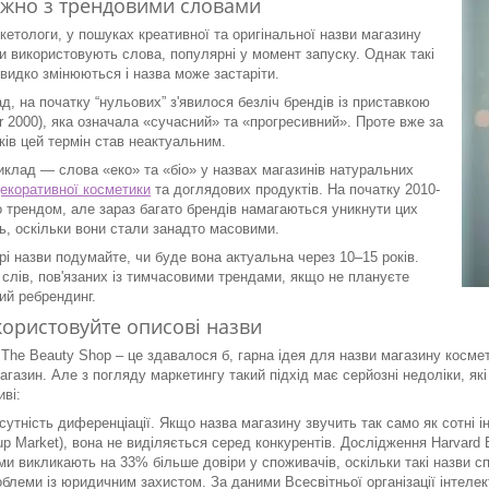
жно з трендовими словами
ркетологи, у пошуках креативної та оригінальної назви магазину
и використовують слова, популярні у момент запуску. Однак такі
видко змінюються і назва може застаріти.
д, на початку “нульових” з'явилося безліч брендів із приставкою
r 2000), яка означала «сучасний» та «прогресивний». Проте вже за
оків цей термін став неактуальним.
иклад — слова «еко» та «біо» у назвах магазинів натуральних
декоративної косметики
та доглядових продуктів. На початку 2010-
о трендом, але зараз багато брендів намагаються уникнути цих
ь, оскільки вони стали занадто масовими.
рі назви подумайте, чи буде вона актуальна через 10–15 років.
 слів, пов'язаних із тимчасовими трендами, якщо не плануєте
ий ребрендинг.
користовуйте описові назви
у The Beauty Shop – це здавалося б, гарна ідея для назви магазину косм
агазин. Але з погляду маркетингу такий підхід має серйозні недоліки, як
иві:
сутність диференціації. Якщо назва магазину звучить так само як сотні і
p Market), вона не виділяється серед конкурентів. Дослідження Harvard 
ми викликають на 33% більше довіри у споживачів, оскільки такі назви с
блеми із юридичним захистом. За даними Всесвітньої організації інтеле