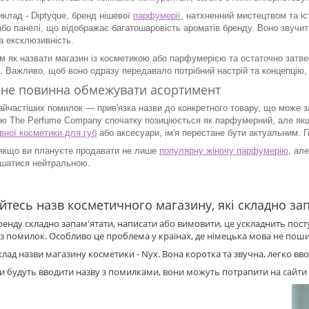
иклад - Diptyque, бренд нішевої
парфумерії
, натхненний мистецтвом та іс
або панелі, що відображає багатошаровість ароматів бренду. Воно звучи
та ексклюзивність.
м як назвати магазин із косметикою або парфумерією та остаточно затвер
ї. Важливо, щоб воно одразу передавало потрібний настрій та концепцію,
 не повинна обмежувати асортимент
айчастіших помилок — прив'язка назви до конкретного товару, що може
ою The Perfume Company спочатку позиціюється як парфумерний, але як
вної косметики для губ
або аксесуари, ім'я перестане бути актуальним. 
якщо ви плануєте продавати не лише
популярну жіночу парфумерію
, але
шатися нейтральною.
йтесь назв косметичного магазину, які складно за
ренду складно запам'ятати, написати або вимовити, це ускладнить посту
з помилок. Особливо це проблема у країнах, де німецька мова не пош
лад назви магазину косметики - Nyx. Вона коротка та звучна, легко вв
и будуть вводити назву з помилками, вони можуть потрапити на сайти 