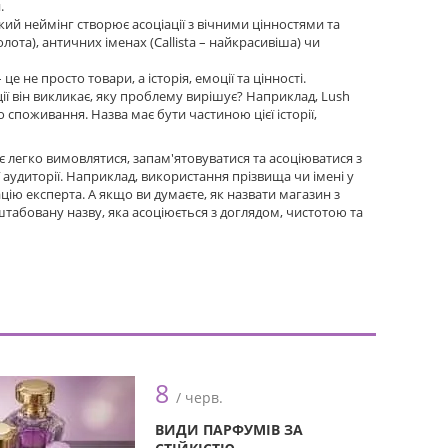
.
кий неймінг створює асоціації з вічними цінностями та
ота), античних іменах (Callista – найкрасивіша) чи
е не просто товари, а історія, емоції та цінності.
ії він викликає, яку проблему вирішує? Наприклад, Lush
 споживання. Назва має бути частиною цієї історії,
є легко вимовлятися, запам'ятовуватися та асоціюватися з
 аудиторії. Наприклад, використання прізвища чи імені у
ацію експерта. А якщо ви думаєте, як назвати магазин з
табовану назву, яка асоціюється з доглядом, чистотою та
8
/ черв.
ВИДИ ПАРФУМІВ ЗА