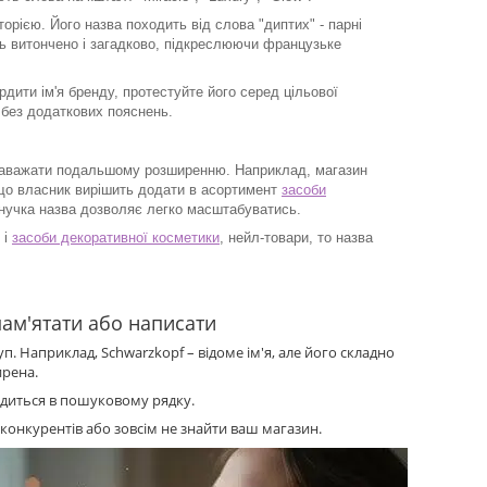
торією. Його назва походить від слова "диптих" - парні
ть витончено і загадково, підкреслюючи французьке
дити ім'я бренду, протестуйте його серед цільової
 без додаткових пояснень.
 заважати подальшому розширенню. Наприклад, магазин
що власник вирішить додати в асортимент
засоби
Гнучка назва дозволяє легко масштабуватись.
 і
засоби декоративної косметики
, нейл-товари, то назва
пам'ятати або написати
п. Наприклад, Schwarzkopf – відоме ім'я, але його складно
ирена.
одиться в пошуковому рядку.
конкурентів або зовсім не знайти ваш магазин.