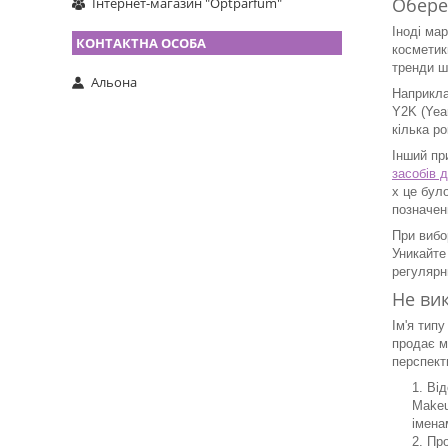
Обере
Інтернет-магазин "Optparfum"
Іноді ма
косметик
тренди ш
Альона
Наприкла
Y2K (Yea
кілька р
Інший пр
засобів 
х це бул
позначен
При вибо
Уникайте
регулярн
Не ви
Ім'я тип
продає м
перспект
Від
Makeu
імена
Про