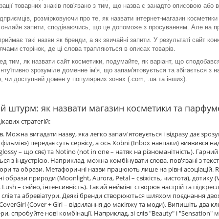
рації товарних знаків пов'язано з тим, що назва є занадто описовою або 
ідприємців, розмірковуючи про те, як назвати інтернет-магазин косметик
 онлайн запити, сподіваючись, що це допоможе з просуванням. Але на 
приймає такі назви як бренди, а як звичайні запити. У результаті сайт ко
сячами сторінок, де ці слова трапляються в описах товарів.
ред тим, як назвати сайт косметики, подумайте, як варіант, що сподобав
 інтуїтивно зрозуміле доменне ім'я, що запам'ятовується та збігається з 
е, чи доступний домен у популярних зонах (.com, .ua та інших).
 штурм: як назвати магазин косметики та парфуме
ікавих стратегій:
ів. Можна вигадати назву, яка легко запам'ятовується і відразу дає зрозумі
фільмів») передає суть сервісу, а ось Xobni (Inbox навпаки) виявився
(glossy – що сяє) та Notino (not in one – натяк на різноманітність). Гар
ься з індустрією. Наприклад, можна комбінувати слова, пов'язані з текс
ри та образи. Метафоричні назви працюють лише на рівні асоціацій. Re
 образи природи (Moonlight, Aurora, Petal – свіжість, чистота), дотику (Vel
, Lush – сяйво, інтенсивність). Такий неймінг створює настрій та підкрес
 слів та абревіатури. Деякі бренди створюються шляхом поєднання двох с
CoverGirl (Cover + Girl – відсилання до макіяжу та моди). Випишіть два к
ери, спробуйте нові комбінації. Наприклад, зі слів "Beauty" і "Sensation" 