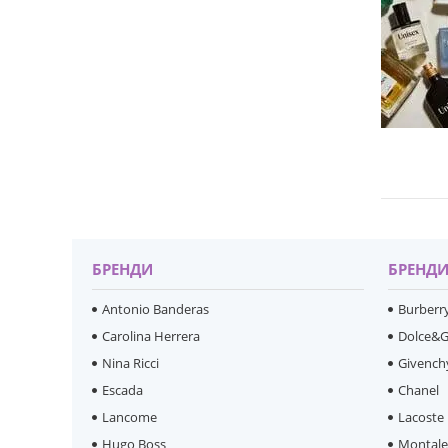
БРЕНДИ
БРЕНД
Antonio Banderas
Burberr
Carolina Herrera
Dolce&
Nina Ricci
Givench
Escada
Chanel
Lancome
Lacoste
Hugo Boss
Montal