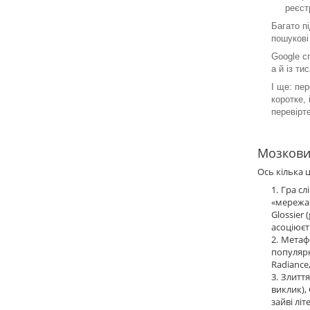
реєст
Багато п
пошукові
Google с
а й із ти
І ще: пе
коротке,
перевірт
Мозковий
Ось кілька ц
Гра сл
«мережа 
Glossier 
асоціюєт
Метафо
популярні
Radiance
Злиття
виклик), 
зайві літ