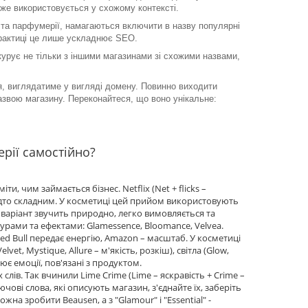
вже використовується у схожому контексті.
и та парфумерії, намагаються включити в назву популярні
практиці це лише ускладнює SEO.
нкурує не тільки з іншими магазинами зі схожими назвами,
ся, виглядатиме у вигляді домену. Повинно виходити
назвою магазину. Переконайтеся, що воно унікальне:
рії самостійно?
ти, чим займається бізнес. Netflix (Net + flicks –
 надто складним. У косметиці цей прийом використовують
ний варіант звучить природно, легко вимовляється та
турами та ефектами: Glamessence, Bloomance, Velvea.
d Bull передає енергію, Amazon – масштаб. У косметиці
vet, Mystique, Allure – м'якість, розкіш), світла (Glow,
лює емоції, пов'язані з продуктом.
лів. Так вчинили Lime Crime (Lime – яскравість + Crime –
лючові слова, які описують магазин, з'єднайте їх, заберіть
можна зробити Beausen, а з "Glamour" і "Essential" -