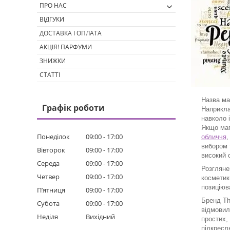
ПРО НАС
ВІДГУКИ
ДОСТАВКА І ОПЛАТА
АКЦІЯ! ПАРФУМИ
ЗНИЖКИ
СТАТТІ
Назва ма
Графік роботи
Наприкла
навколо і
Якщо маг
Понеділок
09:00
17:00
обличчя
,
вибором 
Вівторок
09:00
17:00
високий 
Середа
09:00
17:00
Розгляне
Четвер
09:00
17:00
косметик
позиціюв
Пʼятниця
09:00
17:00
Бренд Th
Субота
09:00
17:00
відмовил
Неділя
Вихідний
простих,
підкресл