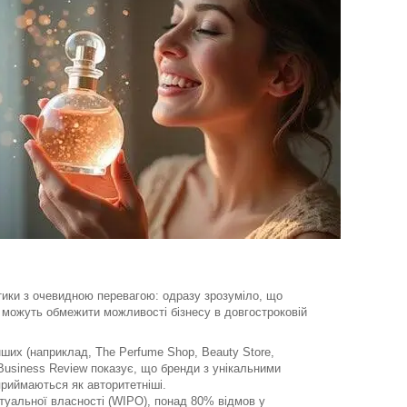
етики з очевидною перевагою: одразу зрозуміло, що
і можуть обмежити можливості бізнесу в довгостроковій
нших (наприклад, The Perfume Shop, Beauty Store,
Business Review показує, що бренди з унікальними
приймаються як авторитетніші.
ктуальної власності (WIPO), понад 80% відмов у