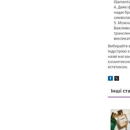
Glamenti
Деякі 
надає бр
символах 
Можна 
Важливо 
транслює
викликат
Вибирайте в
індустрією 
назві магази
косметикою 
естетикою.
Інші ст