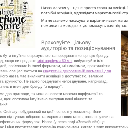
Назва магазину – це не просто слова на вивісці.
потрібні асоціації, відповідати маркетинговій ст
Ми не станемо накидувати варіанти назви магаз
помилки та методи, які допоможуть вам під ча
Враховуйте цільову
аудиторію та позиціонування
є бути інтуїтивно зрозумілою та передавати концепцію бренду.
д, якщо ви продаєте
міні парфуми 60 мл
, вибудовуйте ім'я
дей, пов'язаних із travel-форматом, мінімалізмом, практичністю.
азин спеціалізується на
бюджетній декоративній косметиці для
 його назва має викликати асоціації з доступністю, великим
та зручністю. Не варто поєднувати непоєднуване, наприклад,
стиль в імені для бренду "з народу".
мо два приклади, як можна назвати магазин парфумерії та
и, щоб споживач інтуїтивно зчитував ваші цінності та
ання.
e Ordinary побудований на ідеї чесності у косметиці. Вони
ися від гучних обіцянок та маркетингових міфів, наголошуючи на
 ефективних формулах. Назва (у перекладі «Звичайний») це
ює і ніби протиставляє компанію конкурентам, багато з яких використовуют