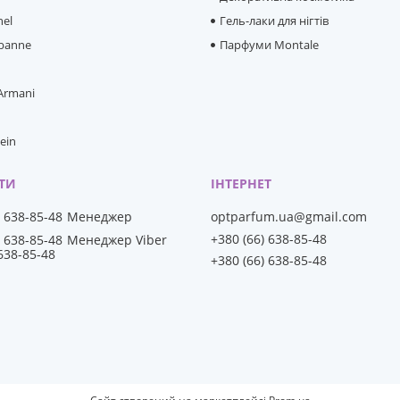
hel
Гель-лаки для нігтів
banne
Парфуми Montale
 Armani
lein
) 638-85-48
Менеджер
optparfum.ua@gmail.com
+380 (66) 638-85-48
) 638-85-48
Менеджер Viber
 638-85-48
+380 (66) 638-85-48