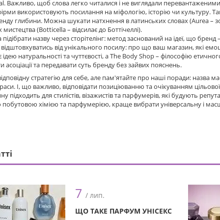
al. Важливо, щоб слова легко читалися і не виглядали перевантаженими
фірми використовують посилання на міфологію, історію чи культуру. Та
енду глибини. Можна шукати натхнення в латинських словах (Aurea – зол
мистецтва (Botticella – відсилає до Боттічеллі).
підібрати назву через сторітелінг: метод заснований на ідеї, що бренд – ц
відштовхуватись від унікального посилу: про що ваш магазин, які емоц
 ідею натуральності та чуттєвості, а The Body Shop – філософію етичного
и асоціації та передавати суть бренду без зайвих пояснень.
ідповідну стратегію для себе, але пам'ятайте про наші поради: назва ма
краси. І, що важливо, відповідати позиціюванню та очікуванням цільової
ну підходить для стилістів, візажистів та парфумерів, які будують репут
побутовою хімією та парфумерією, краще вибрати універсальну і масш
атті
7
/ лип.
ЩО ТАКЕ ПАРФУМ УНІСЕКС