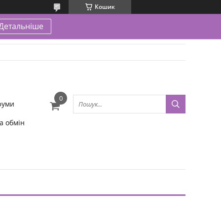
Кошик
Детальніше
фуми
а обмін