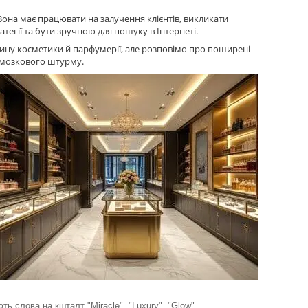
 Вона має працювати на залучення клієнтів, викликати
ратегії та бути зручною для пошуку в Інтернеті.
ину косметики й парфумерії, але розповімо про поширені
с мозкового штурму.
ь слова на кшталт "Miracle", "Luxury", "Glow".