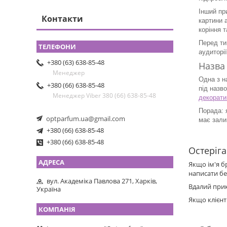
Інший пр
Контакти
картини 
коріння 
Перед ти
аудиторі
+380 (63) 638-85-48
Назва
Менеджер
Одна з н
+380 (66) 638-85-48
під назв
Менеджер Viber 380 (66) 638-85-48
декорати
Порада: 
optparfum.ua@gmail.com
має зали
+380 (66) 638-85-48
+380 (66) 638-85-48
Остеріга
Якщо ім'я б
написати бе
вул. Академіка Павлова 271, Харків,
Вдалий прик
Україна
Якщо клієнт