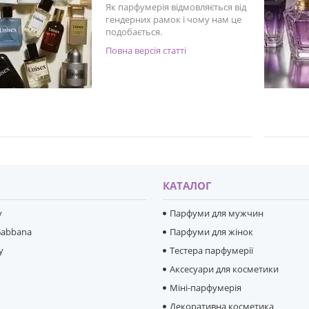
Як парфумерія відмовляється від
гендерних рамок і чому нам це
подобається.
Повна версія статті
И
КАТАЛОГ
y
Парфуми для мужчин
Gabbana
Парфуми для жінок
y
Тестера парфумерії
Аксесуари для косметики
Міні-парфумерія
e
Декоративна косметика