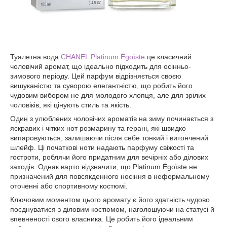
Туалетна вода
CHANEL Platinum Égoïste
це класичний
чоловічий аромат, що ідеально підходить для осінньо-
зимового періоду. Цей парфум відрізняється своєю
вишуканістю та суворою елегантністю, що робить його
чудовим вибором не для молодого хлопця, але для зрілих
чоловіків, які цінують стиль та якість.
Один з улюблених чоловічих ароматів на зиму починається з
яскравих і чітких нот розмарину та герані, які швидко
випаровуються, залишаючи після себе тонкий і витончений
шлейф. Ці початкові ноти надають парфуму свіжості та
гостроти, роблячи його придатним для вечірніх або ділових
заходів. Однак варто відзначити, що Platinum Égoïste не
призначений для повсякденного носіння в неформальному
оточенні або спортивному костюмі.
Ключовим моментом цього аромату є його здатність чудово
поєднуватися з діловим костюмом, наголошуючи на статусі й
впевненості свого власника. Це робить його ідеальним