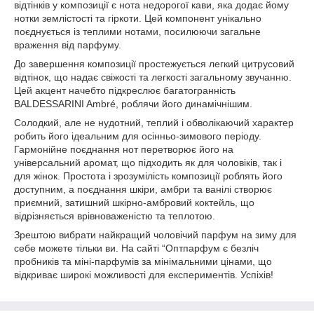
відтінків у композиції є нота недорогої кави, яка додає йому
нотки землістості та гіркоти. Цей компонент унікально
поєднується із теплими нотами, посилюючи загальне
враження від парфуму.
До завершення композиції простежується легкий цитрусовий
відтінок, що надає свіжості та легкості загальному звучанню.
Цей акцент начебто підкреслює багатогранність
BALDESSARINI Ambré, роблячи його динамічнішим.
Солодкий, але не нудотний, теплий і обволікаючий характер
робить його ідеальним для осінньо-зимового періоду.
Гармонійне поєднання нот перетворює його на
універсальний аромат, що підходить як для чоловіків, так і
для жінок. Простота і зрозумілість композиції роблять його
доступним, а поєднання шкіри, амбри та ванілі створює
приємний, затишний шкірно-амбровий коктейль, що
відрізняється врівноваженістю та теплотою.
Зрештою вибрати найкращий чоловічий парфум на зиму для
себе можете тільки ви. На сайті “Оптпарфум є безліч
пробників та міні-парфумів за мінімальними цінами, що
відкриває широкі можливості для експериментів. Успіхів!