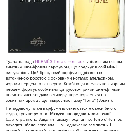
Туалетна вода
HERMÈS Terre d'Hermes
є унікальним осінньо-
зимовим шлейфовим парфумом, що поєднує в собі міць і
вишуканість. Цей брендовий парфум відрізняється
витонченою роботою з основними нотами: апельсином,
чорним перцем та ветівером. Комбінація апельсина з чорним
перцем формує особливий цитрусово-пряний шлейф, який,
посилюючись завдяки ветиверу, перетворюється на
земляний аромат, що підкреслює назву "Terre" (Земля).
На задньому плані парфуми вловлюються нюанси білого
кедра, грейпфрута та гібіскуса, що додають композиції
багатогранність. Завдяки такому поєднанню, Terre d'Hermes
виходить збалансованим — він одночасно землистий і
пряний, не схильний до надмірностей у якомусь напрямку.