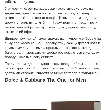
стійким продуктам.
У зимових чоловічих парфумах часто використовуються
дерев'яні, пряні та шкіряні ноти, такі як сандал, пачулі,
ветивер, шкіра, тютюн та спеції. Ці компоненти надають
аромату теплоти та глибини. Також популярні східні ноти,
включаючи амбру, мускус і ваніль, які додають насолоду та
зігріваючий ефект.
Шипрові композиції також вважаються чудовим вибором на
зиму для чоловіків. Вони поєднують у собі цитрусові ноти із
землистими, моховими акцентами, створюючи складні та
багатогранні аромати, які добре розкриваються в холодну
погоду і мають високу стійкість.
Таким чином, для холодного часу краще вибирати чоловічі
зимові аромати з багатими, теплими та глибокими нотами,
здатними створити відчуття затишку та тепла в холодні дні.
Dolce & Gabbana The One for Men