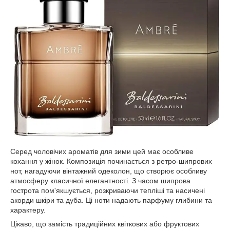
Серед чоловічих ароматів для зими цей має особливе
кохання у жінок. Композиція починається з ретро-шипрових
нот, нагадуючи вінтажний одеколон, що створює особливу
атмосферу класичної елегантності. З часом шипрова
гострота пом'якшується, розкриваючи тепліші та насичені
акорди шкіри та дуба. Ці ноти надають парфуму глибини та
характеру.
Цікаво, що замість традиційних квіткових або фруктових