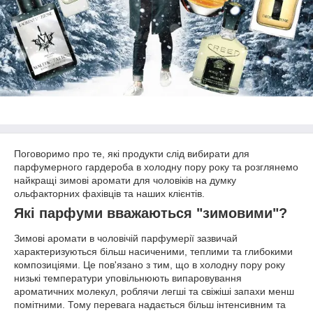
Поговоримо про те, які продукти слід вибирати для
парфумерного гардероба в холодну пору року та розглянемо
найкращі зимові аромати для чоловіків на думку
ольфакторних фахівців та наших клієнтів.
Які парфуми вважаються "зимовими"?
Зимові аромати в чоловічій парфумерії зазвичай
характеризуються більш насиченими, теплими та глибокими
композиціями. Це пов'язано з тим, що в холодну пору року
низькі температури уповільнюють випаровування
ароматичних молекул, роблячи легші та свіжіші запахи менш
помітними. Тому перевага надається більш інтенсивним та