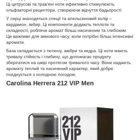
Ці цитрусові та трав'яні ноти ефективно стимулюють
ольфакторні рецептори, створюючи відчуття бадьорості.
У серці знаходяться спеції та апельсиновий колір –
кардамон, імбир. Ці компоненти додають теплоти та
складності, роблячи аромат більш насиченим та глибоким.
Це важливо для зимового часу, коли потрібні більш інтенсивні
аромати.
База складається з тютюну, амбри та кедра. Ці ноти мають
тривалу стійкість і глибину, що допомагає продукту
зберігатися на шкірі протягом тривалого часу. Вони надають
аромату теплий та насичений характер, який добре
поєднується з холодною погодою.
Carolina Herrera 212 VIP Men