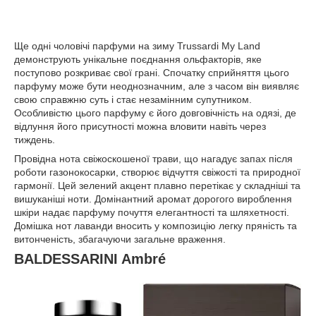
Ще одні чоловічі парфуми на зиму Trussardi My Land
демонструють унікальне поєднання ольфакторів, яке
поступово розкриває свої грані. Спочатку сприйняття цього
парфуму може бути неоднозначним, але з часом він виявляє
свою справжню суть і стає незамінним супутником.
Особливістю цього парфуму є його довговічність на одязі, де
відлуння його присутності можна вловити навіть через
тиждень.
Провідна нота свіжоскошеної трави, що нагадує запах після
роботи газонокосарки, створює відчуття свіжості та природної
гармонії. Цей зелений акцент плавно перетікає у складніші та
вишуканіші ноти. Домінантний аромат дорогого вироблення
шкіри надає парфуму почуття елегантності та шляхетності.
Домішка нот лаванди вносить у композицію легку пряність та
витонченість, збагачуючи загальне враження.
BALDESSARINI Ambré