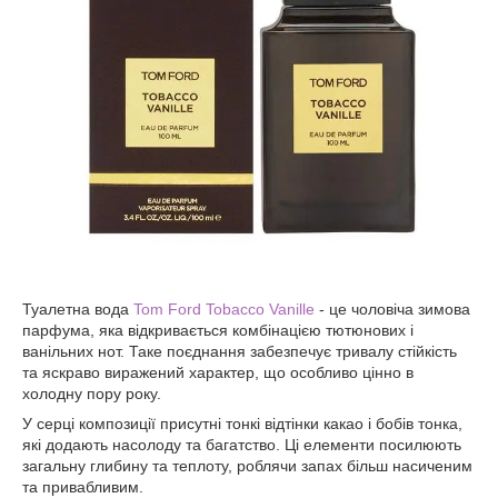
Туалетна вода
Tom Ford Tobacco Vanille
- це чоловіча зимова
парфума, яка відкривається комбінацією тютюнових і
ванільних нот. Таке поєднання забезпечує тривалу стійкість
та яскраво виражений характер, що особливо цінно в
холодну пору року.
У серці композиції присутні тонкі відтінки какао і бобів тонка,
які додають насолоду та багатство. Ці елементи посилюють
загальну глибину та теплоту, роблячи запах більш насиченим
та привабливим.