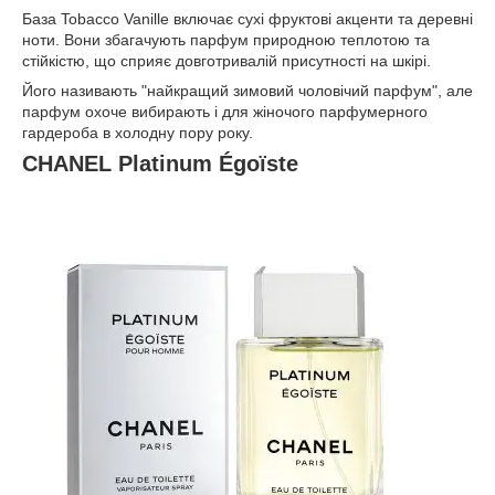
База Tobacco Vanille включає сухі фруктові акценти та деревні
ноти. Вони збагачують парфум природною теплотою та
стійкістю, що сприяє довготривалій присутності на шкірі.
Його називають "найкращий зимовий чоловічий парфум", але
парфум охоче вибирають і для жіночого парфумерного
гардероба в холодну пору року.
CHANEL Platinum Égoïste