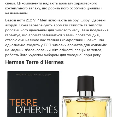
спеції. Ці компоненти надають аромату характерного
коктейльного запаху, що робить його особливо цікавим і
незвичайним.
Базові ноти 212 VIP Men включають амбру, шкіру і деревні
акорди. Вони забезпечують аромату стійкість та теплоту,
роблячи його ідеальним для зимового часу. Таке поєднання
гарантує, що аромат залишиться з вами протягом дня,
створюючи навколо вас теплий і комфортний шлейф. Він
однозначно входить у ТОП зимових ароматів для чоловіків:
це модний збалансований мікс свіжості, спецій та тепла,
роблять його чудовим вибором для холодної пори року.
Hermes Terre d'Hermes