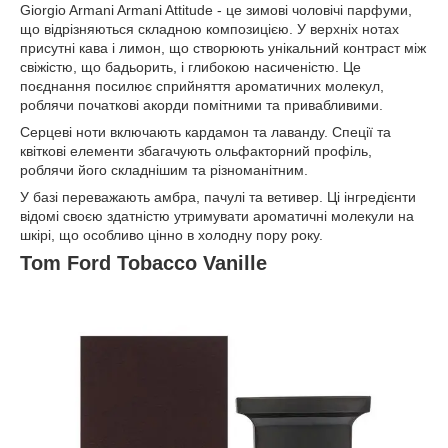
Giorgio Armani Armani Attitude - це зимові чоловічі парфуми,
що відрізняються складною композицією. У верхніх нотах
присутні кава і лимон, що створюють унікальний контраст між
свіжістю, що бадьорить, і глибокою насиченістю. Це
поєднання посилює сприйняття ароматичних молекул,
роблячи початкові акорди помітними та привабливими.
Серцеві ноти включають кардамон та лаванду. Спеції та
квіткові елементи збагачують ольфакторний профіль,
роблячи його складнішим та різноманітним.
У базі переважають амбра, пачулі та ветивер. Ці інгредієнти
відомі своєю здатністю утримувати ароматичні молекули на
шкірі, що особливо цінно в холодну пору року.
Tom Ford Tobacco Vanille