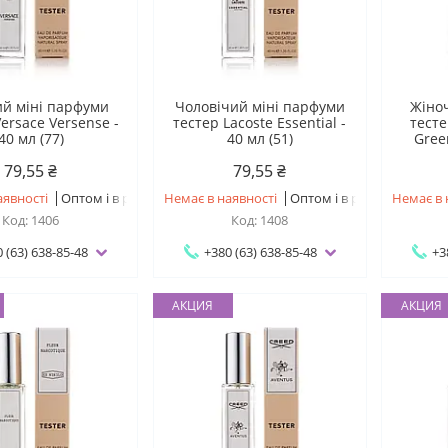
й міні парфуми
Чоловічий міні парфуми
Жіно
ersace Versense -
тестер Lacoste Essential -
тесте
40 мл (77)
40 мл (51)
Green
79,55 ₴
79,55 ₴
аявності
Оптом і в роздріб
Немає в наявності
Оптом і в роздріб
Немає в 
1406
1408
 (63) 638-85-48
+380 (63) 638-85-48
+3
АКЦИЯ
АКЦИЯ