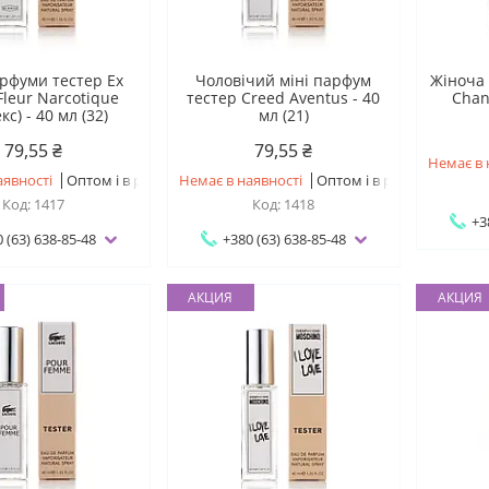
арфуми тестер Ex
Чоловічий міні парфум
Жіноча 
 Fleur Narcotique
тестер Creed Aventus - 40
Chan.
екс) - 40 мл (32)
мл (21)
79,55 ₴
79,55 ₴
Немає в 
аявності
Оптом і в роздріб
Немає в наявності
Оптом і в роздріб
1417
1418
+3
 (63) 638-85-48
+380 (63) 638-85-48
АКЦИЯ
АКЦИЯ