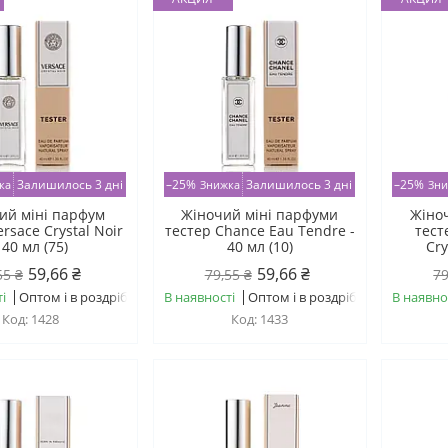
Залишилось 3 дні
–25%
Залишилось 3 дні
–25%
ий міні парфум
Жіночий міні парфуми
Жіно
ersace Crystal Noir
тестер Chance Eau Tendre -
тест
 40 мл (75)
40 мл (10)
Cry
59,66 ₴
59,66 ₴
55 ₴
79,55 ₴
79
і
Оптом і в роздріб
В наявності
Оптом і в роздріб
В наявно
1428
1433