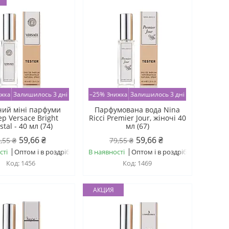
Залишилось 3 дні
–25%
Залишилось 3 дні
чий міні парфуми
Парфумована вода Nina
ер Versace Bright
Ricci Premier Jour, жіночі 40
stal - 40 мл (74)
мл (67)
59,66 ₴
59,66 ₴
,55 ₴
79,55 ₴
сті
Оптом і в роздріб
В наявності
Оптом і в роздріб
1456
1469
АКЦИЯ