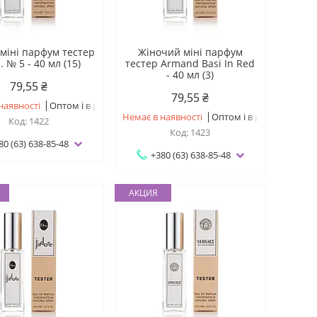
міні парфум тестер
Жіночий міні парфум
 № 5 - 40 мл (15)
тестер Armand Basi In Red
- 40 мл (3)
79,55 ₴
79,55 ₴
наявності
Оптом і в роздріб
Немає в наявності
Оптом і в роздріб
1422
1423
80 (63) 638-85-48
+380 (63) 638-85-48
АКЦИЯ