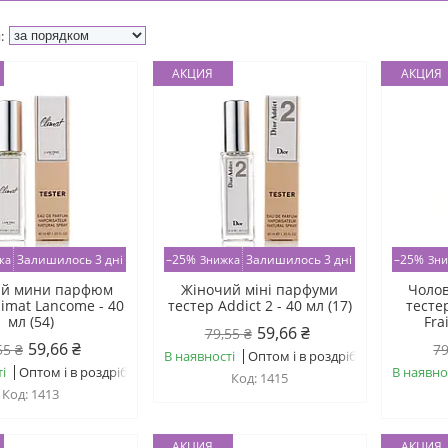
АКЦИЯ
АКЦИЯ
Залишилось 3 дні
–25%
Залишилось 3 дні
–25%
ий мини парфюм
Жіночий міні парфуми
Чолов
limat Lancome - 40
тестер Addict 2 - 40 мл (17)
тесте
мл (54)
Fra
59,66 ₴
79,55 ₴
59,66 ₴
55 ₴
79
В наявності
Оптом і в роздріб
і
Оптом і в роздріб
В наявно
1415
1413
АКЦИЯ
АКЦИЯ