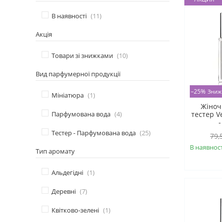
В наявності
11
Акція
Товари зі знижками
10
Вид парфумерної продукції
–25%
Мініатюра
1
Жіноч
Парфумована вода
4
тестер V
-
Тестер - Парфумована вода
25
79,
В наявност
Тип аромату
Альдегідні
1
Деревні
7
Квітково-зелені
1