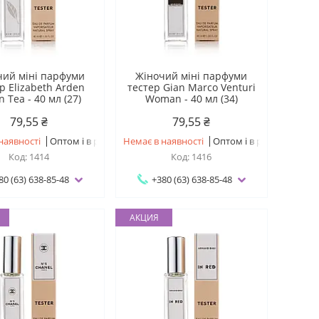
чий міні парфуми
Жіночий міні парфуми
р Elizabeth Arden
тестер Gian Marco Venturi
 Tea - 40 мл (27)
Woman - 40 мл (34)
79,55 ₴
79,55 ₴
наявності
Оптом і в роздріб
Немає в наявності
Оптом і в роздріб
1414
1416
80 (63) 638-85-48
+380 (63) 638-85-48
АКЦИЯ