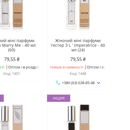
чий міні парфуми
Жіночий міні парфуми
р Marry Me - 40 мл
тестер 3 L ' imperatrice - 40
(60)
мл (24)
79,55 ₴
79,55 ₴
сті
Оптом і в роздріб
Немає в наявності
Оптом і в роздріб
1401
1448
+380 (63) 638-85-48
АКЦИЯ