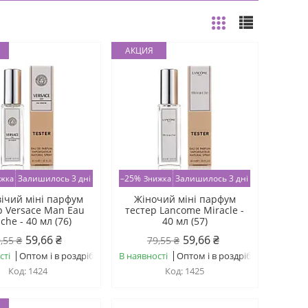
АКЦИЯ
Залишилось 3 дні
–25%
Залишилось 3 дні
ічий міні парфум
Жіночий міні парфум
р Versace Man Eau
тестер Lancome Miracle -
iche - 40 мл (76)
40 мл (57)
59,66 ₴
59,66 ₴
,55 ₴
79,55 ₴
сті
Оптом і в роздріб
В наявності
Оптом і в роздріб
1424
1425