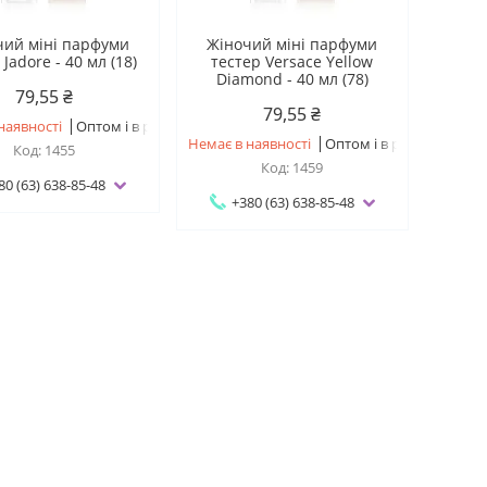
чий міні парфуми
Жіночий міні парфуми
 Jadore - 40 мл (18)
тестер Versace Yellow
Diamond - 40 мл (78)
79,55 ₴
79,55 ₴
наявності
Оптом і в роздріб
Немає в наявності
Оптом і в роздріб
1455
1459
80 (63) 638-85-48
+380 (63) 638-85-48