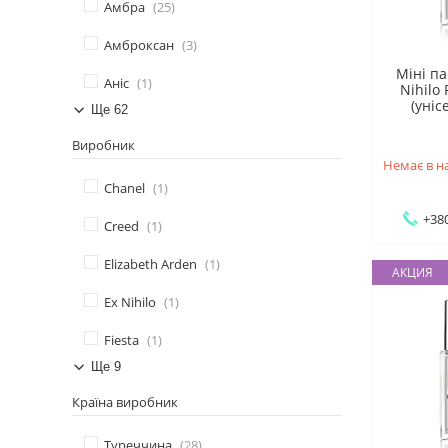
Амбра
25
Амброксан
3
Міні п
Аніс
1
Nihilo
(уніс
Ще 62
Виробник
Немає в н
Chanel
1
+380
Creed
1
Elizabeth Arden
1
АКЦИЯ
Ex Nihilo
1
Fiesta
1
Ще 9
Країна виробник
Туреччина
28