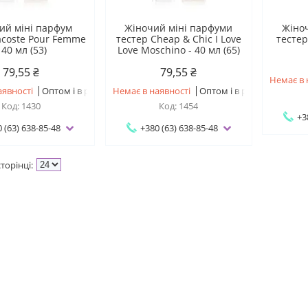
ий міні парфум
Жіночий міні парфуми
Жіно
acoste Pour Femme
тестер Cheap & Chic I Love
тестер
 40 мл (53)
Love Moschino - 40 мл (65)
79,55 ₴
79,55 ₴
Немає в 
аявності
Оптом і в роздріб
Немає в наявності
Оптом і в роздріб
1430
1454
+3
 (63) 638-85-48
+380 (63) 638-85-48