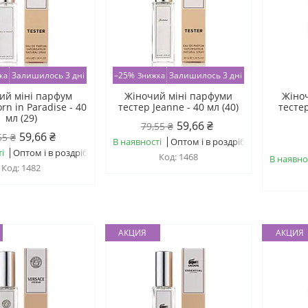
Залишилось 3 дні
–25%
Залишилось 3 дні
ий міні парфум
Жіночий міні парфуми
Жіно
rn in Paradise - 40
тестер Jeanne - 40 мл (40)
тесте
мл (29)
59,66 ₴
79,55 ₴
59,66 ₴
55 ₴
В наявності
Оптом і в роздріб
і
Оптом і в роздріб
1468
В наявно
1482
АКЦИЯ
АКЦИЯ