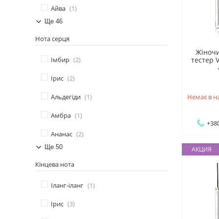
Айва
1
Ще 46
Нота серця
Жіночи
Імбир
2
тестер V
Ірис
2
Альдегіди
1
Немає в н
Амбра
1
+380
Ананас
2
Ще 50
АКЦИЯ
Кінцева нота
Іланг-іланг
1
Ірис
3