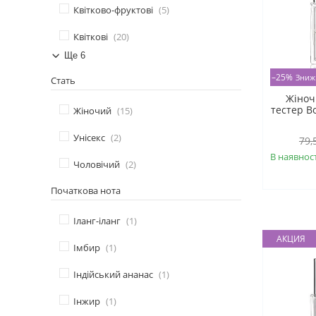
Квітково-фруктові
5
Квіткові
20
Ще 6
–25%
Стать
Жіноч
тестер Bo
Жіночий
15
Унісекс
2
79,
В наявност
Чоловічий
2
Початкова нота
Іланг-іланг
1
АКЦИЯ
Імбир
1
Індійський ананас
1
Інжир
1