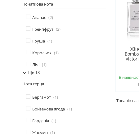
Початкова нота
Ананас
2
Грейпфрут
2
Груша
1
Жін
Корольок
1
Bombsh
Victor
Лічі
1
Ще 13
В наявност
Нота серця
Бергамот
1
Бойзенова ягода
1
Гарденія
1
Жасмин
1