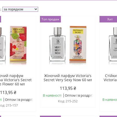
Топ продаж
Хит
очий парфум
Жіночий парфум Victoria's
Стійк
а Victoria's Secret
Secret Very Sexy Now 60 мл
Victori
e Flower 60 мл
113,95 ₴
113,95 ₴
В наявності
Оптом і в роздріб
і
Оптом і в роздріб
В наявно
215-252
215-157