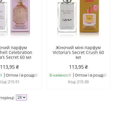
очий парфум
Жіночий міні-парфум
ell Celebration
Victoria's Secret Crush 60
ia’s Secret 60 мл
мл
113,95 ₴
113,95 ₴
і
Оптом і в роздріб
В наявності
Оптом і в роздріб
215-51
215-39