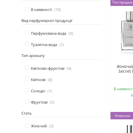
Топ продаж
В наявності
10
Вид парфумерної продукції
Парфумована вода
9
Туалетна вода
1
Тип аромату
Жіночий
Квітково-фруктові
4
Secret
Квіткові
8
В наявност
Солодкі
1
Фруктові
5
Стать
Новинка
Жіночий
2