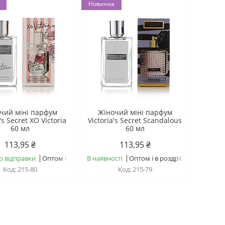
Новинка
чий міні парфум
Жіночий міні парфум
's Secret XO Victoria
Victoria's Secret Scandalous
60 мл
60 мл
113,95 ₴
113,95 ₴
о відправки
Оптом і в роздріб
В наявності
Оптом і в роздріб
215-80
215-79