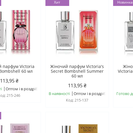
Хит
Новинка
 парфум Victoria
Жіночий парфум Victoria's
Жіно
 Bombshell 60 мл
Secret Bombshell Summer
Victoria
60 мл
113,95 ₴
113,95 ₴
і
Оптом і в роздріб
В наявності
Оптом і в роздріб
Готово д
215-246
215-137