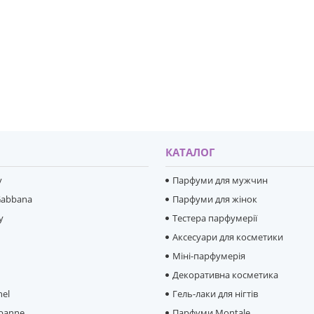
И
КАТАЛОГ
y
Парфуми для мужчин
Gabbana
Парфуми для жінок
y
Тестера парфумерії
Аксесуари для косметики
Міні-парфумерія
e
Декоративна косметика
hel
Гель-лаки для нігтів
banne
Парфуми Montale