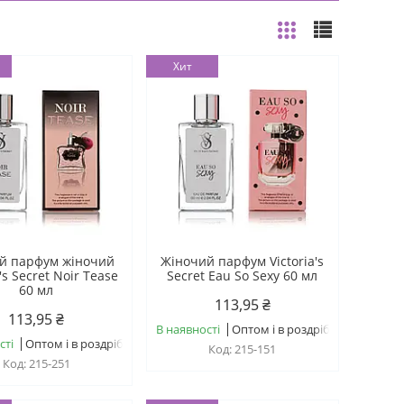
Хит
ий парфум жіночий
Жіночий парфум Victoria's
a's Secret Noir Tease
Secret Eau So Sexy 60 мл
60 мл
113,95 ₴
113,95 ₴
В наявності
Оптом і в роздріб
сті
Оптом і в роздріб
215-151
215-251