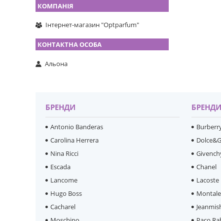
Інтернет-магазин "Optparfum"
Альона
БРЕНДИ
БРЕНД
Antonio Banderas
Burberr
Carolina Herrera
Dolce&
Nina Ricci
Givench
Escada
Chanel
Lancome
Lacoste
Hugo Boss
Montal
Cacharel
Jeanmis
Moschino
Paco Ra