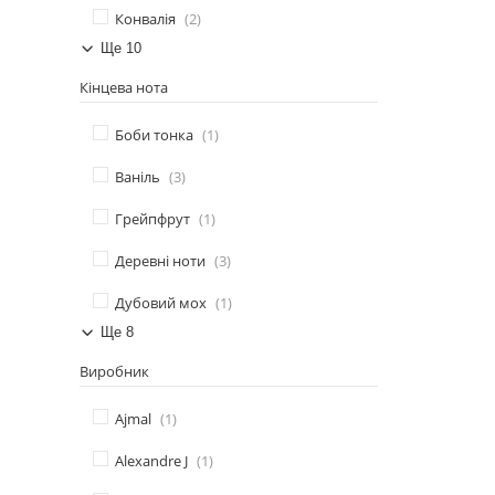
Конвалія
2
Ще 10
Кінцева нота
Боби тонка
1
Ваніль
3
Грейпфрут
1
Деревні ноти
3
Дубовий мох
1
Ще 8
Виробник
Ajmal
1
Alexandre J
1