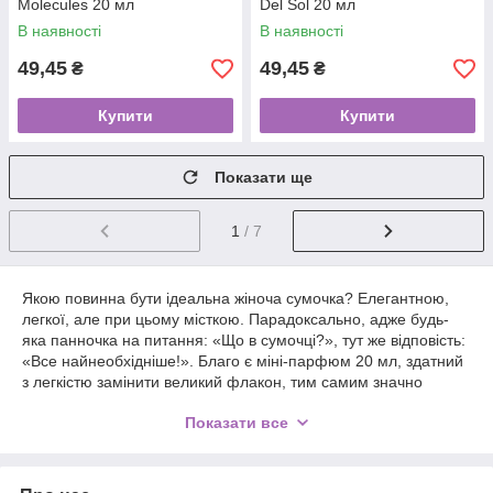
Molecules 20 мл
Del Sol 20 мл
В наявності
В наявності
49,45
49,45
₴
₴
Купити
Купити
Показати ще
1
/ 7
Якою повинна бути ідеальна жіноча сумочка? Елегантною,
легкої, але при цьому місткою. Парадоксально, адже будь-
яка панночка на питання: «Що в сумочці?», тут же відповість:
«Все найнеобхідніше!». Благо є міні-парфюм 20 мл, здатний
з легкістю замінити великий флакон, тим самим значно
полегшивши вага ручної поклажі.
Показати все
Дивно,
але ще
5 років