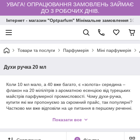
УВАГА! ОПРАЦЮВАННЯ ЗАМОВЛЕНЬ ЗАЙМАЄ
ДО 3 РОБОЧИХ ДНІВ.
Інтернет - магазин "Optparfum" Мінімальне замовлення 1000
Товари та послуги
Парфумерія
Міні парфумерія
Духи ручка 20 мл
Коли 10 мл мало, а 40 вже багато, є «золота» середина –
флакон на 20 мілілітрів з ароматною есенцією від турецьких
майстрів парфумерної промисловості. Чому духи-ручка,
купити які ми пропонуємо за скромний прайс, так популярні?
Частково ми вже відповіли на це питання в першому реченні.
Компактні, але не самі маленькі, щоб вже через місяць
Показати все
замовляти новий флакон. Такого об'єму при середній
інтенсивності користування вистачає мінімум на 4-5 місяців.
Оптимальний термін, щоб, або закохатися в аромат ще
сильніше, або «розірвати» відносини, переключившись на
Сортування
0
Фільтри