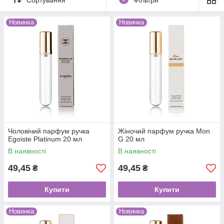
нову композицію.
Купити духи 20 мл оптом в першу чергу варто магазинах,
Новинка
Новинка
регулярно отримують клієнтські запити на кшталт: «А можна
такий же, але трохи менше», «Є аналогічний аромат, тільки в
компактному виконанні» і т. д.
Заслужити лояльність вимогливих покупців стає складніше.
Ми пропонуємо ще один інструмент, за допомогою якого ви
зможете продавати недорого, але багато. Останні
дослідження ринку показують, що купити міні-парфюм 20 мл
воліє 70% відвідувачів віртуальних бутиків, раніше не
знайомих з ароматом.
Чоловічий парфум ручка
Жіночий парфум ручка Mon
Egoiste Platinum 20 мл
G 20 мл
В наявності
В наявності
49,45
49,45
₴
₴
Купити
Купити
Новинка
Новинка