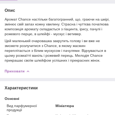
Опис
Аромат Chance настільки багатогранний, що, граючи на шкірі,
змінює свій запах кожну хвилину. Страсна і чуттєва початкова
композиція аромату складається з гіацинта, ірису, пачулі і
рожевого перцю, в шлейфі - мускус і ветивер.
Цей маленький очаровашка закрутить голову і ви вже не
зможете розлучитися з Chance, в якому жасмин
переплітається з білим мускусом і пачулями. Відчувається в
цьому розмаїтті ваніль і рожевий перець. Мелодія Chance
прикрашає своїм шлейфом успішних і прекрасних жінок.
Приховати
Характеристики
Основні
Вид парфумерної
Мініатюра
продукції