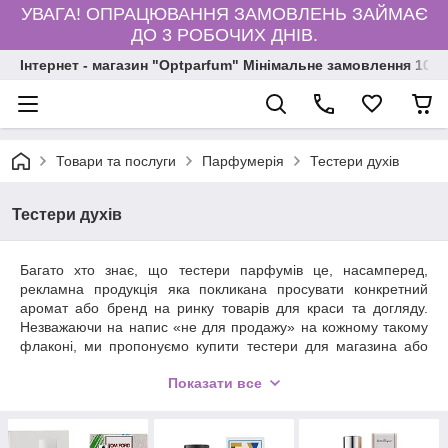
УВАГА! ОПРАЦЮВАННЯ ЗАМОВЛЕНЬ ЗАЙМАЄ
ДО 3 РОБОЧИХ ДНІВ.
Інтернет - магазин "Optparfum" Мінімальне замовлення 1000
Товари та послуги
Парфумерія
Тестери духів
Тестери духів
Багато хто знає, що тестери парфумів це, насамперед,
рекламна продукція яка покликана просувати конкретний
аромат або бренд на ринку товарів для краси та догляду.
Незважаючи на напис «не для продажу» на кожному такому
флаконі, ми пропонуємо купити тестери для магазина або
подальшого перепродажу вроздріб.
Показати все
В сфері де зовнішній вигляд, дизайн флакону та упаковки
має значення, духи тестер допомагають розібратися в
головному – якості продукту, а не його оформленні. Саме