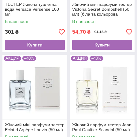
ТЕСТЕР Жіноча туалетна
Жіночий міні парфуми тестер
вода Versace Versense 100
Victoria Secret Bombshell (50
мл
мл) (біла та кольорова
коробка)
В наявності
В наявності
301
54,70
₴
₴
91,16 ₴
Купити
Купити
АКЦИЯ
–40%
АКЦИЯ
–40%
Жіночий міні парфуми тестер
Жіночий парфум тестер Jean
Eclat d Arpège Lanvin (50 мл)
Paul Gaultier Scandal (50 мл)