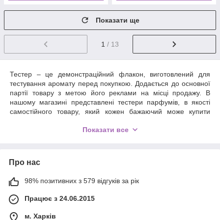
Показати ще
1
/ 13
Тестер – це демонстраційний флакон, виготовлений для
тестування аромату перед покупкою. Додається до основної
партії товару з метою його реклами на місці продажу. В
нашому магазині представлені тестери парфумів, в якості
самостійного товару, який кожен бажаючий може купити
оптом за прийнятною ціною. По суті, тестер призначений для
Показати все
ознайомлення покупця з ароматичним профілем. Такий
формат допомагає зрозуміти, чи підходить аромат, як він
розкривається на шкірі, в який час його краще
використовувати, якою стійкістю володіє композиція.
Про нас
98% позитивних з 579 відгуків за рік
Працює з 24.06.2015
м. Харків