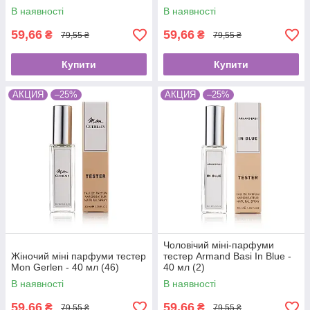
В наявності
В наявності
59,66
59,66
₴
₴
79,55 ₴
79,55 ₴
Купити
Купити
АКЦИЯ
–25%
АКЦИЯ
–25%
Чоловічий міні-парфуми
Жіночий міні парфуми тестер
тестер Armand Basi In Blue -
Mon Gerlen - 40 мл (46)
40 мл (2)
В наявності
В наявності
59,66
59,66
₴
₴
79,55 ₴
79,55 ₴