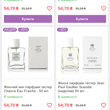
В наявності
В наявності
54,70
54,70
₴
₴
91,16 ₴
91,16 ₴
Купити
Купити
АКЦИЯ
–40%
–40%
Жіночі парфуми тестер Jean
Жіночий міні парфуми тестер
Paul Gaultier Scandal
Chance Eau Fraiche - 50 мл
(недолив) 50 мл
В наявності
В наявності
54,70
54,70
₴
₴
91,16 ₴
91,16 ₴