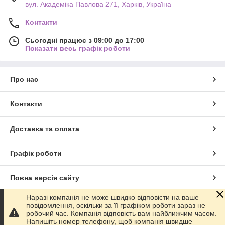
вул. Академіка Павлова 271, Харків, Україна
Контакти
Сьогодні працює з 09:00 до 17:00
Показати весь графік роботи
Про нас
Контакти
Передбачалося, що такого типу флакони не будуть
Доставка та оплата
продаватись. Спрощена упаковка, надписи, засвідчуючи
призначення, все це робило тестер парфумів версією не для
Графік роботи
продажу, але згодом інтернет-магазини ввели тренд на
реалізацію цього продукту, як окремого товару. Звичайно, цю
моду швидко перейняли і підхопили бутики по всьому світі.
Повна версія сайту
Якщо раніше унікальний парфум отримували тільки в якості
подарунку за участь в маркетингових заходах, сьогодні ми
Наразі компанія не може швидко відповісти на ваше
Сайт створено на маркетплейсі
Prom.ua
вже пропонуємо купити опт, зібраний цілком з тестерів.
повідомлення, оскільки за її графіком роботи зараз не
робочий час. Компанія відповість вам найближчим часом.
Чому tester коштують дешевше
Напишіть номер телефону, щоб компанія швидше