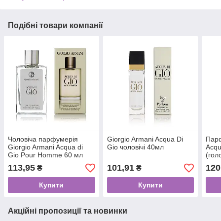
Подібні товари компанії
Чоловіча парфумерія
Giorgio Armani Acqua Di
Парф
Giorgio Armani Acqua di
Gio чоловічі 40мл
Acqu
Gio Pour Homme 60 мл
(гол
113,95
101,91
120
₴
₴
Купити
Купити
Акційні пропозиції та новинки