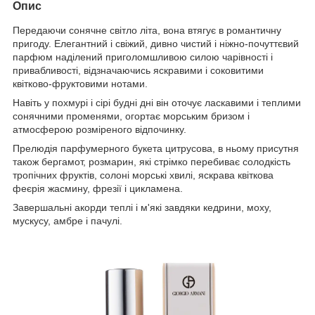
Опис
Передаючи сонячне світло літа, вона втягує в романтичну
пригоду. Елегантний і свіжий, дивно чистий і ніжно-почуттєвий
парфюм наділений приголомшливою силою чарівності і
привабливості, відзначаючись яскравими і соковитими
квітково-фруктовими нотами.
Навіть у похмурі і сірі будні дні він оточує ласкавими і теплими
сонячними променями, огортає морським бризом і
атмосферою розміреного відпочинку.
Прелюдія парфумерного букета цитрусова, в ньому присутня
також бергамот, розмарин, які стрімко перебиває солодкість
тропічних фруктів, солоні морські хвилі, яскрава квіткова
феєрія жасмину, фрезії і цикламена.
Завершальні акорди теплі і м'які завдяки кедрини, моху,
мускусу, амбре і пачулі.