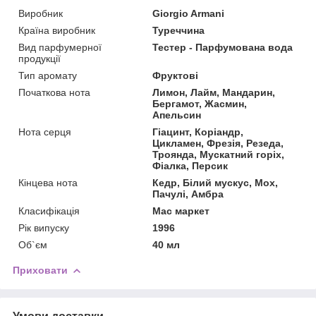
Виробник
Giorgio Armani
Країна виробник
Туреччина
Вид парфумерної
Тестер - Парфумована вода
продукції
Тип аромату
Фруктові
Початкова нота
Лимон, Лайм, Мандарин,
Бергамот, Жасмин,
Апельсин
Нота серця
Гіацинт, Коріандр,
Цикламен, Фрезія, Резеда,
Троянда, Мускатний горіх,
Фіалка, Персик
Кінцева нота
Кедр, Білий мускус, Мох,
Пачулі, Амбра
Класифікація
Мас маркет
Рік випуску
1996
Об`єм
40 мл
Приховати