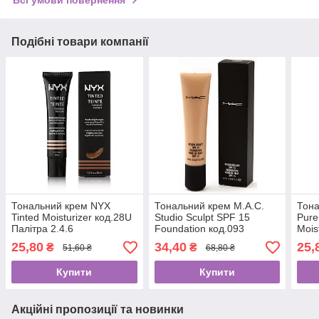
Подібні товари компанії
Тональний крем NYX
Тональний крем М.А.С.
Тон
Tinted Moisturizer код.28U
Studio Sculpt SPF 15
Pure
Палітра 2.4.6
Foundation код.093
Mois
Палі
25,80
34,40
25,
₴
₴
51,60 ₴
68,80 ₴
Купити
Купити
Акційні пропозиції та новинки