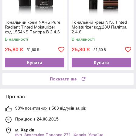
Тональний крем NARS Pure
Тональний крем NYX Tinted
Radiant Tinted Moisturizer
Moisturizer код.28U Палітра
код.1554NS Палітра В 2.4.6
2.4.6
В наявності
В наявності
25,80
25,80
₴
₴
51,60 ₴
51,60 ₴
Купити
Купити
Показати ще
Про нас
98% позитивних з 583 відгуків за рік
Працює з 24.06.2015
м. Харків
вул. Академіка Павлова 271, Харків, Україна