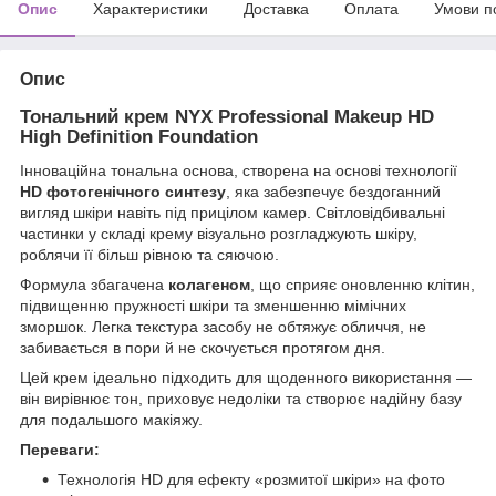
Опис
Характеристики
Доставка
Оплата
Умови п
Опис
Тональний крем NYX Professional Makeup HD
High Definition Foundation
Інноваційна тональна основа, створена на основі технології
HD фотогенічного синтезу
, яка забезпечує бездоганний
вигляд шкіри навіть під прицілом камер. Світловідбивальні
частинки у складі крему візуально розгладжують шкіру,
роблячи її більш рівною та сяючою.
Формула збагачена
колагеном
, що сприяє оновленню клітин,
підвищенню пружності шкіри та зменшенню мімічних
зморшок. Легка текстура засобу не обтяжує обличчя, не
забивається в пори й не скочується протягом дня.
Цей крем ідеально підходить для щоденного використання —
він вирівнює тон, приховує недоліки та створює надійну базу
для подальшого макіяжу.
Переваги:
Технологія HD для ефекту «розмитої шкіри» на фото