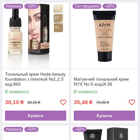
Новинка
–50%
Топ продажів
–50%
Тональный крем Huda beauty
foundation з піпеткой №1,2,3
Матуючий тональний крем
код.860
NYX No 6 кодJA 36
В наявності
В наявності
30,10
35,48
₴
₴
60,20 ₴
70,95 ₴
Купити
Купити
Новинка
–50%
–50%