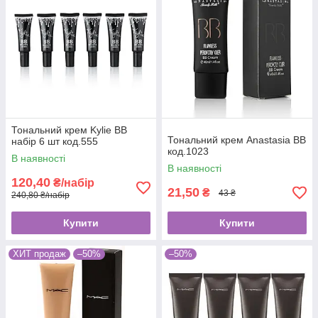
Тональний крем Kylie BB
Тональний крем Anastasia BB
набір 6 шт код.555
код.1023
В наявності
В наявності
120,40
₴/набір
21,50
₴
43 ₴
240,80 ₴/набір
Купити
Купити
ХИТ продаж
–50%
–50%