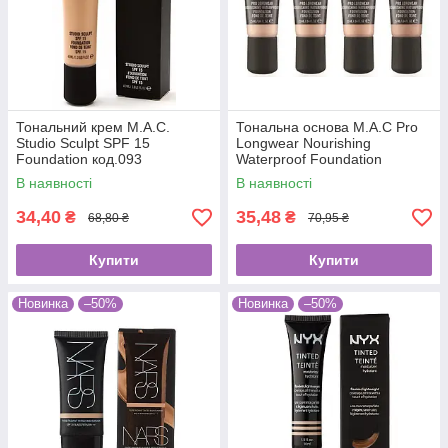
Тональний крем М.А.С.
Тональна основа M.A.C Pro
Studio Sculpt SPF 15
Longwear Nourishing
Foundation код.093
Waterproof Foundation
код.2039
В наявності
В наявності
34,40
35,48
₴
₴
68,80 ₴
70,95 ₴
Купити
Купити
Новинка
–50%
Новинка
–50%