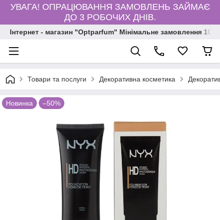
УВАГА! ОПРАЦЮВАННЯ ЗАМОВЛЕНЬ ЗАЙМАЄ
ДО 3 РОБОЧИХ ДНІВ.
Інтернет - магазин "Optparfum" Мінімальне замовлення 1000
Товари та послуги
Декоративна косметика
Декорати
Новинка
–50%