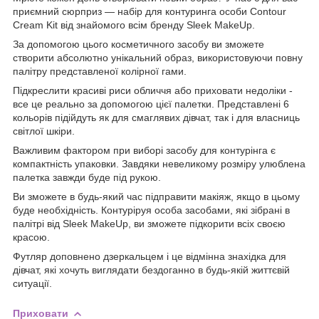
приємний сюрприз — набір для контуринга особи Contour
Cream Kit від знайомого всім бренду Sleek MakeUp.
За допомогою цього косметичного засобу ви зможете
створити абсолютно унікальний образ, використовуючи повну
палітру представленої колірної гами.
Підкреслити красиві риси обличчя або приховати недоліки -
все це реально за допомогою цієї палетки. Представлені 6
кольорів підійдуть як для смаглявих дівчат, так і для власниць
світлої шкіри.
Важливим фактором при виборі засобу для контурінга є
компактність упаковки. Завдяки невеликому розміру улюблена
палетка завжди буде під рукою.
Ви зможете в будь-який час підправити макіяж, якщо в цьому
буде необхідність. Контуріруя особа засобами, які зібрані в
палітрі від Sleek MakeUp, ви зможете підкорити всіх своєю
красою.
Футляр доповнено дзеркальцем і це відмінна знахідка для
дівчат, які хочуть виглядати бездоганно в будь-якій життєвій
ситуації.
Приховати