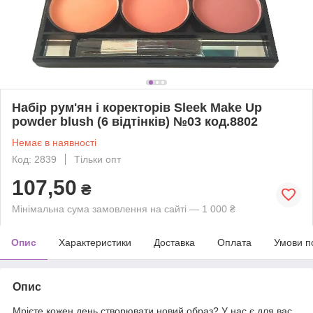
Набір рум'ян і коректорів Sleek Make Up
powder blush (6 відтінків) №03 код.8802
Немає в наявності
Код: 2839
Тільки опт
107,50
₴
Мінімальна сума замовлення на сайті — 1 000 ₴
Опис
Характеристики
Доставка
Оплата
Умови п
Опис
Мрієте кожен день створювати новий образ? У нас є для вас