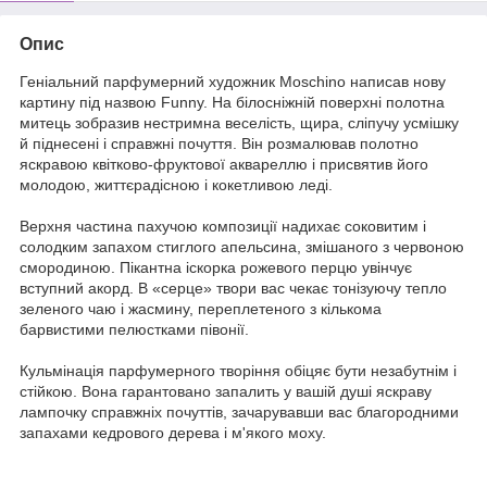
Опис
Геніальний парфумерний художник Moschino написав нову
картину під назвою Funny. На білосніжній поверхні полотна
митець зобразив нестримна веселість, щира, сліпучу усмішку
й піднесені і справжні почуття. Він розмалював полотно
яскравою квітково-фруктової аквареллю і присвятив його
молодою, життєрадісною і кокетливою леді.
Верхня частина пахучою композиції надихає соковитим і
солодким запахом стиглого апельсина, змішаного з червоною
смородиною. Пікантна іскорка рожевого перцю увінчує
вступний акорд. В «серце» твори вас чекає тонізуючу тепло
зеленого чаю і жасмину, переплетеного з кількома
барвистими пелюстками півонії.
Кульмінація парфумерного творіння обіцяє бути незабутнім і
стійкою. Вона гарантовано запалить у вашій душі яскраву
лампочку справжніх почуттів, зачарувавши вас благородними
запахами кедрового дерева і м'якого моху.