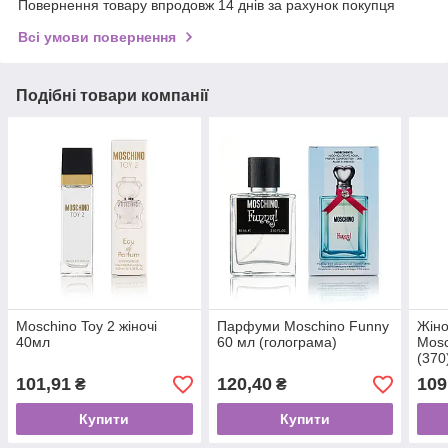
Повернення товару впродовж 14 днів за рахунок покупця
Всі умови повернення
Подібні товари компанії
Moschino Toy 2 жіночі
Парфуми Moschino Funny
Жіно
40мл
60 мл (голограма)
Mosc
(370
101,91
120,40
109
₴
₴
Купити
Купити