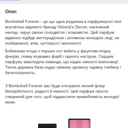
Опис
Bombshell Forever - це ще одна родзинка в парфумерної лінії
всесвітньо відомого бренду Victoria's Secret, насичений
нектар, чарує своєю солодкістю і яскравістю. Цей парфум
відмінно підійде життєрадісною і активною молодою леді, не
позбавленої, втім, чуттєвості і жіночності.
Бойзенова ягода з перших нот вабить у фруктово-ягідну
феєрію, повну яскравих фарб і гарного настрою. Серцем
парфуму заволоділа лаванда, що надає ніжності композиції.
Тепла деревна база надає свіжому аромату чарівну глибину і
багатогранність.
З Bombshell Forever вас буде оточувати легкий флер
безтурботності, радості й ніжності. Цей парфум просто
створений для того, щоб підкреслити привабливість молодої
жінки.