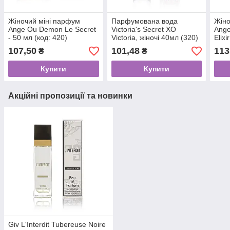
Жіночий міні парфум
Парфумована вода
Жіно
Ange Ou Demon Le Secret
Victoria's Secret XO
Ange
- 50 мл (код: 420)
Victoria, жіночі 40мл (320)
Elixi
107,50
101,48
113
₴
₴
Купити
Купити
Акційні пропозиції та новинки
Giv L'Interdit Tubereuse Noire