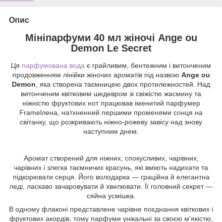
Опис
Мініпарфуми 40 мл жіночі Ange ou
Demon Le Secret
Ця
парфумована вода
є грайливим, бентежним і витонченим
продовженням лінійки жіночих ароматів під назвою
Ange оu
Demon
, яка створена таємницею двох протилежностей. Над
витонченим квітковим шедевром зі свіжістю жасмину та
ніжністю фруктових нот працював іменитий парфумер
Framelлена, натхненний першими променями сонця на
світанку, що розкривають ніжно-рожеву завісу над знову
наступним днем.
Аромат створений для ніжних, спокусливих, чарівних,
чарівних і злегка таємничих красунь, які вміють надихати та
підкорювати серця. Його володарка — граційна й елегантна
леді, ласкаво зачаровувати й хвилювати. Її головний секрет —
сяйна усмішка.
В одному флаконі представлене чарівне поєднання квіткових і
фруктових акордів, тому парфуми унікальні за своєю м'якістю,