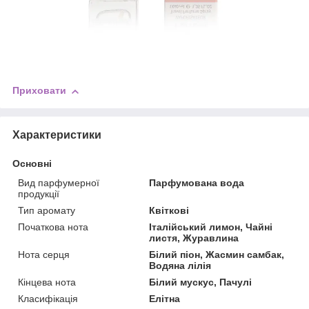
Приховати
Характеристики
Основні
Вид парфумерної
Парфумована вода
продукції
Тип аромату
Квіткові
Початкова нота
Італійський лимон, Чайні
листя, Журавлина
Нота серця
Білий піон, Жасмин самбак,
Водяна лілія
Кінцева нота
Білий мускус, Пачулі
Класифікація
Елітна