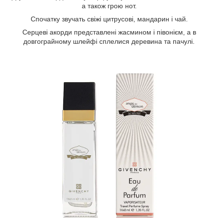
а також грою нот.
Спочатку звучать свіжі цитрусові, мандарин і чай.
Серцеві акорди представлені жасмином і півонієм, а в
довгограйному шлейфі сплелися деревина та пачулі.