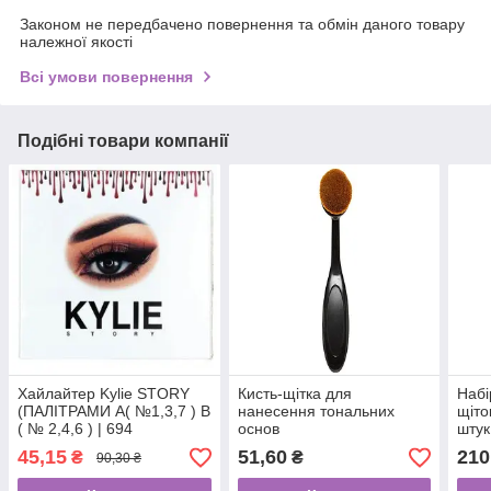
Законом не передбачено повернення та обмін даного товару
належної якості
Всі умови повернення
Подібні товари компанії
Хайлайтер Kylie STORY
Кисть-щітка для
Набі
(ПАЛІТРАМИ А( №1,3,7 ) В
нанесення тональних
щіто
( № 2,4,6 ) | 694
основ
штук
45,15
51,60
210
₴
₴
90,30 ₴