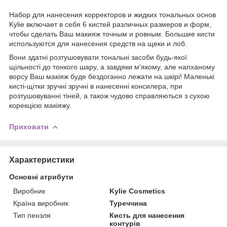
Набор для нанесения корректоров и жидких тональных основ
Kylie включает в себя 6 кистей различных размеров и форм,
чтобы сделать Ваш макияж точным и ровным. Большие кисти
используются для нанесения средств на щеки и лоб.
Вони здатні розтушовувати тональні засоби будь-якої
щільності до тонкого шару, а завдяки м'якому, але напханому
ворсу Ваш макіяж буде бездоганно лежати на шкірі! Маленькі
кисті-щітки зручні зручні в нанесенні консилера, при
розтушовуванні тіней, а також чудово справляються з сухою
корекцією макіяжу.
Приховати
Характеристики
Основні атрибути
Виробник
Kylie Cosmetics
Країна виробник
Туреччина
Тип пензля
Кисть для нанесення
контурів