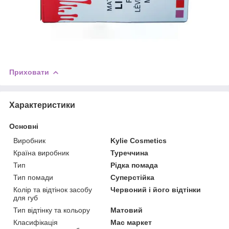
Приховати
Характеристики
Основні
Виробник
Kylie Cosmetics
Країна виробник
Туреччина
Тип
Рідка помада
Тип помади
Суперстійка
Колір та відтінок засобу
Червоний і його відтінки
для губ
Тип відтінку та кольору
Матовий
Класифікація
Мас маркет