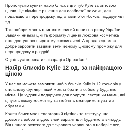
Пропонуємо купити набір блисків для губ Kylie за оптовою
ціною. Це відмінне рішення для особистої покупки, для
подальшого перепродажу, підготовки б'юті-боксів, подарунків і
т.д.
Такі набори мають приголомшливий попит на ринку України.
Завдяки низькій ціні та формату ліцензії люксова косметика
стає доступною широкому споживачеві. А продавець може
добре заробити завдяки величезному ціновому проміжку для
перепродажу в роздріб.
Оцініть усі переваги співпраці з Optparfum!
Набір блисків Kylie 12 од. за найкращою
ціною
У нас ви можете замовити набір блисків Kylie із 12 кольорів у
стильному футлярі, який можна брати із собою у будь-яке
місце. Це чудовий подарунок для подруги, сестри чи мами, які
цінують якісну косметику та люблять експериментувати з
образами.
Кожен блиск має неповторний відтінок та текстуру, що
дозволяє вибрати ідеальний варіант для будь-якого випадку.
Від ніжного рожевого до яскравого червоного в наборі є все,