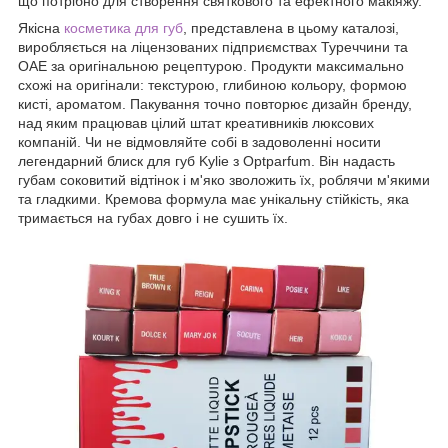
що потрібно для створення святкового та ефектного макіяжу.
Якісна
косметика для губ
, представлена в цьому каталозі,
виробляється на ліцензованих підприємствах Туреччини та
ОАЕ за оригінальною рецептурою. Продукти максимально
схожі на оригінали: текстурою, глибиною кольору, формою
кисті, ароматом. Пакування точно повторює дизайн бренду,
над яким працював цілий штат креативників люксових
компаній. Чи не відмовляйте собі в задоволенні носити
легендарний блиск для губ Kylie з Optparfum. Він надасть
губам соковитий відтінок і м'яко зволожить їх, роблячи м'якими
та гладкими. Кремова формула має унікальну стійкість, яка
тримається на губах довго і не сушить їх.