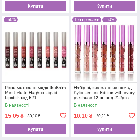
Купити
Купити
–50%
Топ продажів
–50%
Рідка матова помада theBalm
Набір рідких матових помад
Meet Matte Hughes Liquid
Kylie Limited Edition with every
Lipstick код.521
purchase 12 шт код.212pcs
В наявності
В наявності
15,05
10,10
₴
₴
30,10 ₴
20,21 ₴
Купити
Купити