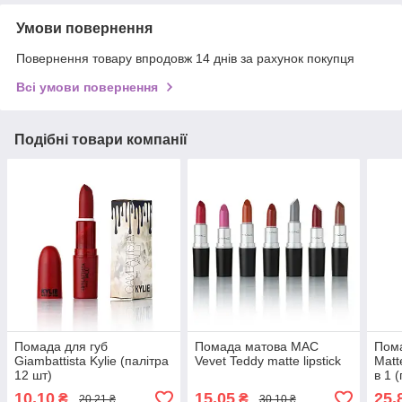
Умови повернення
Повернення товару впродовж 14 днів за рахунок покупця
Всі умови повернення
Подібні товари компанії
Помада для губ
Помада матова MAC
Пома
Giambattista Kylie (палітра
Vevet Teddy matte lipstick
Matt
12 шт)
в 1 
МАТО
10,10
15,05
25,
₴
₴
20,21 ₴
30,10 ₴