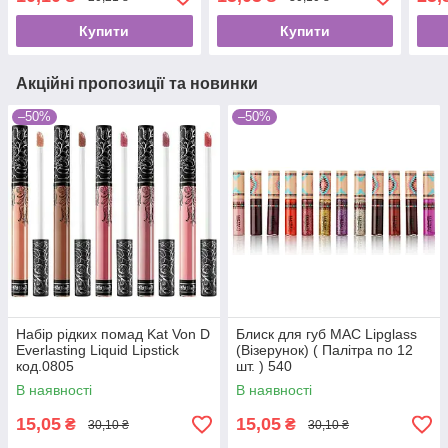
Купити
Купити
Акційні пропозиції та новинки
–50%
–50%
Набір рідких помад Kat Von D
Блиск для губ МАС Lipglass
Everlasting Liquid Lipstick
(Візерунок) ( Палітра по 12
код.0805
шт. ) 540
В наявності
В наявності
15,05
15,05
₴
₴
30,10 ₴
30,10 ₴