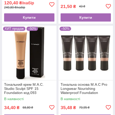
120,40
₴/набір
21,50
₴
43 ₴
240,80 ₴/набір
Купити
Купити
ХИТ продаж
–50%
–50%
Тональний крем М.А.С.
Тональна основа M.A.C Pro
Studio Sculpt SPF 15
Longwear Nourishing
Foundation код.093
Waterproof Foundation
код.2039
В наявності
В наявності
34,40
35,48
₴
₴
68,80 ₴
70,95 ₴