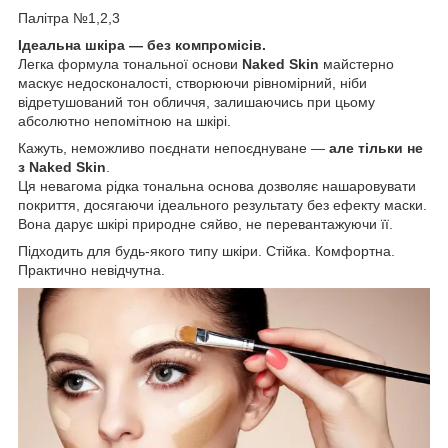
Палітра №1,2,3
Ідеальна шкіра — без компромісів.
Легка формула тональної основи
Naked Skin
майстерно
маскує недосконалості, створюючи рівномірний, ніби
відретушований тон обличчя, залишаючись при цьому
абсолютно непомітною на шкірі.
Кажуть, неможливо поєднати непоєднуване —
але тільки не
з Naked Skin
.
Ця невагома рідка тональна основа дозволяє нашаровувати
покриття, досягаючи ідеального результату без ефекту маски.
Вона дарує шкірі природне сяйво, не перевантажуючи її.
Підходить для будь-якого типу шкіри. Стійка. Комфортна.
Практично невідчутна.