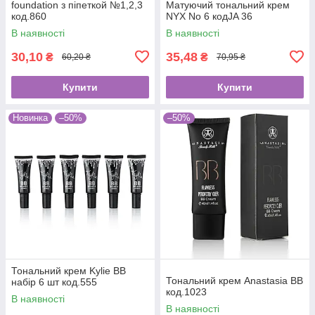
foundation з піпеткой №1,2,3
Матуючий тональний крем
код.860
NYX No 6 кодJA 36
В наявності
В наявності
30,10
35,48
₴
₴
60,20 ₴
70,95 ₴
Купити
Купити
Новинка
–50%
–50%
Тональний крем Kylie BB
Тональний крем Anastasia BB
набір 6 шт код.555
код.1023
В наявності
В наявності