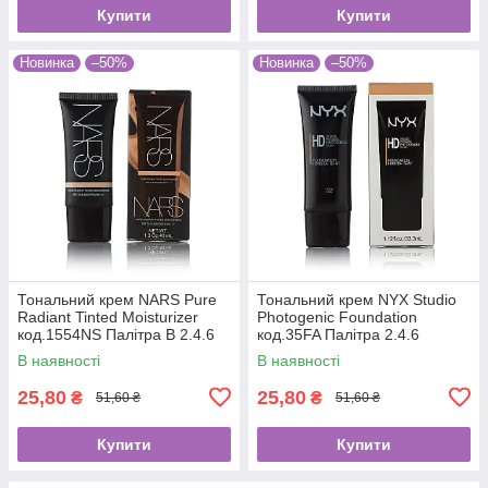
Купити
Купити
Новинка
–50%
Новинка
–50%
Тональний крем NARS Pure
Тональний крем NYX Studio
Radiant Tinted Moisturizer
Photogenic Foundation
код.1554NS Палітра В 2.4.6
код.35FA Палітра 2.4.6
В наявності
В наявності
25,80
25,80
₴
₴
51,60 ₴
51,60 ₴
Купити
Купити