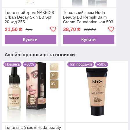
Тональний крем NAKED 8
Тональний крем Huda
Urban Decay Skin BB Spf
Beauty ВВ Remsh Balm
20 код.355
Cream Foundation код.503
21,50
38,70
₴
₴
43 ₴
77,40 ₴
Купити
Купити
Акційні пропозиції та новинки
Новинка
–50%
Топ продажів
–50%
Тональный крем Huda beauty