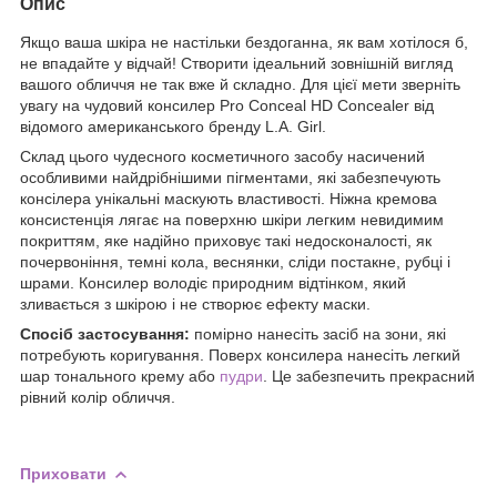
Опис
Якщо ваша шкіра не настільки бездоганна, як вам хотілося б,
не впадайте у відчай! Створити ідеальний зовнішній вигляд
вашого обличчя не так вже й складно. Для цієї мети зверніть
увагу на чудовий консилер Pro Conceal HD Concealer від
відомого американського бренду L.A. Girl.
Склад цього чудесного косметичного засобу насичений
особливими найдрібнішими пігментами, які забезпечують
консілера унікальні маскують властивості. Ніжна кремова
консистенція лягає на поверхню шкіри легким невидимим
покриттям, яке надійно приховує такі недосконалості, як
почервоніння, темні кола, веснянки, сліди постакне, рубці і
шрами. Консилер володіє природним відтінком, який
зливається з шкірою і не створює ефекту маски.
Спосіб застосування:
помірно нанесіть засіб на зони, які
потребують коригування. Поверх консилера нанесіть легкий
шар тонального крему або
пудри
. Це забезпечить прекрасний
рівний колір обличчя.
Приховати