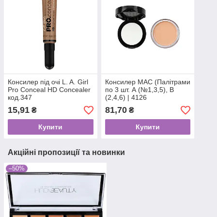
Консилер під очі L. A. Girl
Консилер МАС (Палітрами
Pro Conceal HD Concealer
по 3 шт. А (№1,3,5), В
код.347
(2,4,6) | 4126
15,91
81,70
₴
₴
Купити
Купити
Акційні пропозиції та новинки
–50%