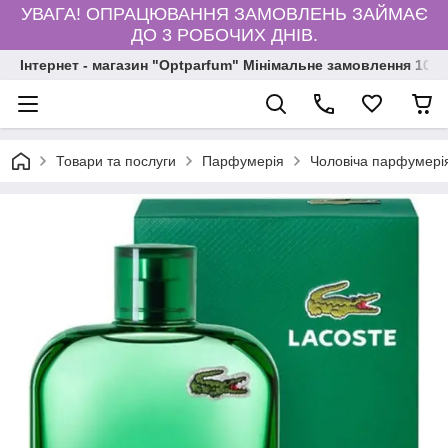
УВАГА! ОПРАЦЮВАННЯ ЗАМОВЛЕНЬ ЗАЙМАЄ
ДО 3 РОБОЧИХ ДНІВ.
Інтернет - магазин "Optparfum" Мінімальне замовлення 1000
Товари та послуги
Парфумерія
Чоловіча парфумері