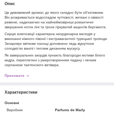
Опис
Це дивовижний аромат, до якого складно бути об'єктивним.
Він розкривається водоспадом чуттєвості, виткані з свіжості
ревеню, надихаючих на найнеймовірніші романтичні
звершення ноток лічі та трохи гіркуватий акцентів бергамота.
Серцю композиції характерна неординарна мелодія у
виконанні ніжного півонії і екстравагантної турецької троянди.
Зачаровує квіткове пахощі доповнено ледь відчутною
солодкістю ванілі і теплим диханням мускусу.
Як завершальних акордів лунають благородні мотиви білого
кедра, переплетені з умиротворенням ладану і легким
серпанком таитянского ветівера.
Приховати
Характеристики
Основні
Виробник
Parfums de Marly