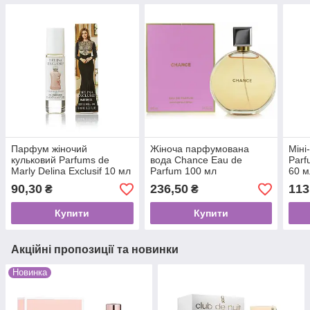
Парфум жіночий
Жіноча парфумована
Міні
кульковий Parfums de
вода Chance Eau de
Parf
Marly Delina Exclusif 10 мл
Parfum 100 мл
60 м
90,30
236,50
113
₴
₴
Купити
Купити
Акційні пропозиції та новинки
Новинка