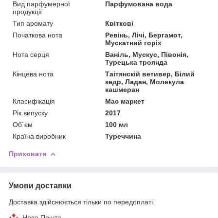
Вид парфумерної
Парфумована вода
продукції
Тип аромату
Квіткові
Початкова нота
Ревінь, Лічі, Бергамот,
Мускатний горіх
Нота серця
Ваніль, Мускус, Півонія,
Турецька троянда
Кінцева нота
Таітянскій ветивер, Білий
кедр, Ладан, Молекула
кашмеран
Класифікація
Мас маркет
Рік випуску
2017
Об`єм
100 мл
Країна виробник
Туреччина
Приховати
Умови доставки
Доставка здійснюється тільки по передоплаті.
Нова Пошта