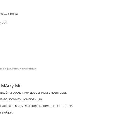
і — 1 000 ₴
:
279
ів
за рахунок покупця
 MArry Me
шених благородними деревними акцентами.
резією, почніть композицію.
апахів жасмину, магнолії та пелюсток троянди.
а амбри.