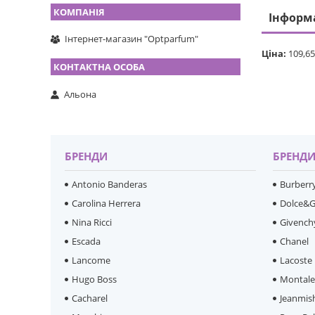
Інформ
Інтернет-магазин "Optparfum"
Ціна:
109,65
Альона
БРЕНДИ
БРЕНД
Antonio Banderas
Burberr
Carolina Herrera
Dolce&
Nina Ricci
Givench
Escada
Chanel
Lancome
Lacoste
Hugo Boss
Montal
Cacharel
Jeanmis