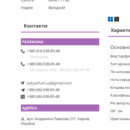
Субота
09:00
17:00
Неділя
Вихідний
Контакти
Характ
Основні
+380 (63) 638-85-48
Вид парфу
Менеджер
Тип арома
+380 (66) 638-85-48
Менеджер Viber 380 (66) 638-85-48
Початкова
Нота серц
optparfum.ua@gmail.com
Кінцева но
+380 (66) 638-85-48
Класифікац
+380 (66) 638-85-48
Рік випуск
Об`єм
вул. Академіка Павлова 271, Харків,
Оригіналь
Україна