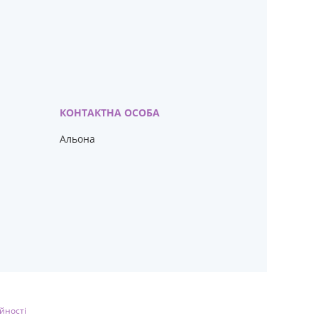
Альона
йності