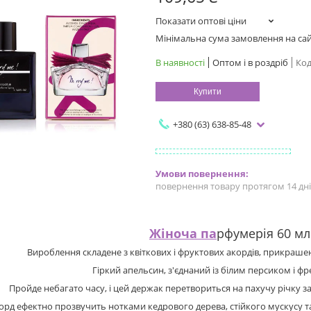
Показати оптові ціни
Мінімальна сума замовлення на сайт
В наявності
Оптом і в роздріб
Код
Купити
+380 (63) 638-85-48
повернення товару протягом 14 дн
Жіноча па
рфумерія 60 мл
Вироблення складене з квіткових і фруктових акордів, прикра
Гіркий апельсин, з'єднаний із білим персиком і ф
Пройде небагато часу, і цей держак перетвориться на пахучу річку з
орд ефектно прозвучить нотками кедрового дерева, стійкого мускусу т