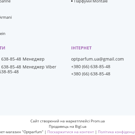
banne
Парфуми Montale
 Armani
lein
) 638-85-48
Менеджер
optparfum.ua@gmail.com
+380 (66) 638-85-48
) 638-85-48
Менеджер Viber
 638-85-48
+380 (66) 638-85-48
Сайт створений на маркетплейсі
Prom.ua
Продавець на Bigl.ua
Інтернет-магазин "Optparfum" |
Поскаржитися на контент
|
Політика конфіденці