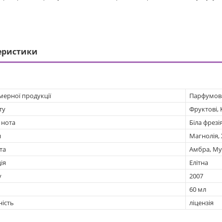
еристики
мерної продукції
Парфумов
ту
Фруктові, 
 нота
Біла фрезі
я
Магнолія,
та
Амбра, Му
ія
Елітна
у
2007
60 мл
ність
ліцензія