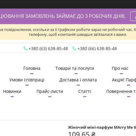
АЦЮВАННЯ ЗАМОВЛЕНЬ ЗАЙМАЄ ДО 3 РОБОЧИХ ДНІВ.
ше повідомлення, оскільки за її графіком роботи зараз не робочий час
телефону, щоб компанія швидше зв'язалася з вами.
+380 (63) 638-85-48
+380 (66) 638-85-48
Головна
Товари та послуги
Про нас
Умови співпраці
Доставка і оплата
Акція! Пар
Новинки
Прайс-листи
Статті
Повернення т
Жіночий міні-парфум MArry Me 60
109,65 ₴