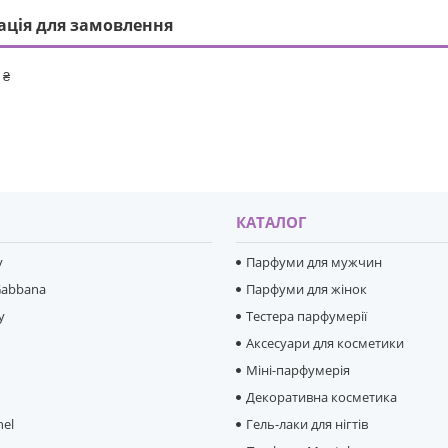
ація для замовлення
 ₴
И
КАТАЛОГ
y
Парфуми для мужчин
Gabbana
Парфуми для жінок
y
Тестера парфумерії
Аксесуари для косметики
Міні-парфумерія
e
Декоративна косметика
hel
Гель-лаки для нігтів