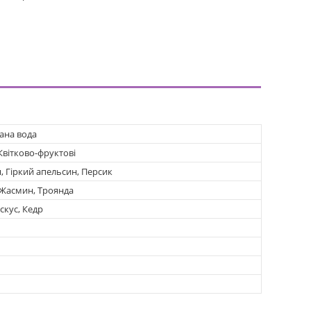
ана вода
Квітково-фруктові
я, Гіркий апельсин, Персик
 Жасмин, Троянда
скус, Кедр