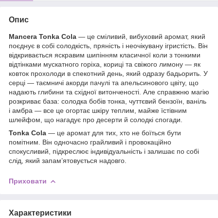
Опис
Mancera Tonka Cola
— це сміливий, вибуховий аромат, який
поєднує в собі солодкість, пряність і неочікувану ігристість. Він
відкривається яскравим шипінням класичної коли з тонкими
відтінками мускатного горіха, кориці та свіжого лимону — як
ковток прохолоди в спекотний день, який одразу бадьорить. У
серці — таємничі акорди пачулі та апельсинового цвіту, що
надають глибини та східної витонченості. Але справжню магію
розкриває база: солодка бобів тонка, чуттєвий бензоїн, ваніль
і амбра — все це огортає шкіру теплим, майже їстівним
шлейфом, що нагадує про десерти й солодкі спогади.
Tonka Cola
— це аромат для тих, хто не боїться бути
помітним. Він одночасно грайливий і провокаційно
спокусливий, підкреслює індивідуальність і залишає по собі
слід, який запам’ятовується надовго.
Приховати
Характеристики