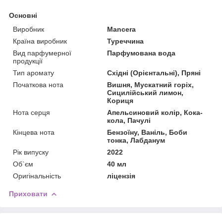
Основні
Виробник
Mancera
Країна виробник
Туреччина
Вид парфумерної
Парфумована вода
продукції
Тип аромату
Східні (Орієнтальні), Пряні
Початкова нота
Вишня, Мускатний горіх,
Сицилійський лимон,
Кориця
Нота серця
Апельсиновий колір, Кока-
кола, Пачулі
Кінцева нота
Бензоїну, Ваніль, Боби
тонка, Лабданум
Рік випуску
2022
Об`єм
40 мл
Оригінальність
ліцензія
Приховати