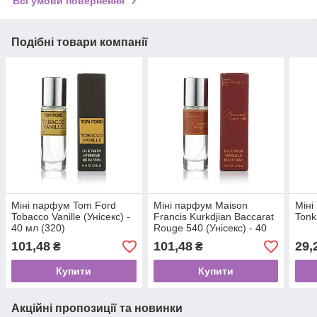
Всі умови повернення
Подібні товари компанії
Міні парфум Tom Ford
Міні парфум Maison
Міні
Tobacco Vanille (Унісекс) -
Francis Kurkdjian Baccarat
Tonk
40 мл (320)
Rouge 540 (Унісекс) - 40
мл (320)
101,48
101,48
29,
₴
₴
Купити
Купити
Акційні пропозиції та новинки