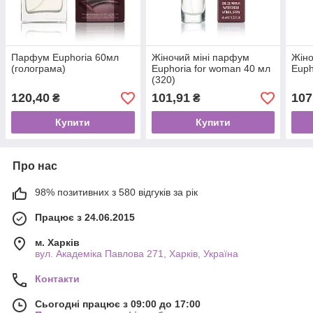
Парфум Euphoria 60мл
Жіночий міні парфум
Жіно
(голограма)
Euphoria for woman 40 мл
Euph
(320)
120,40
101,91
107
₴
₴
Купити
Купити
Про нас
98% позитивних з 580 відгуків за рік
Працює з 24.06.2015
м. Харків
вул. Академіка Павлова 271, Харків, Україна
Контакти
Сьогодні працює з 09:00 до 17:00