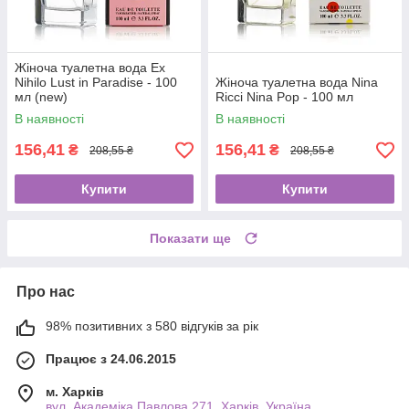
Жіноча туалетна вода Ex
Nihilo Lust in Paradise - 100
Жіноча туалетна вода Nina
мл (new)
Ricci Nina Pop - 100 мл
В наявності
В наявності
156,41
156,41
₴
₴
208,55 ₴
208,55 ₴
Купити
Купити
Показати ще
Про нас
98% позитивних з 580 відгуків за рік
Працює з 24.06.2015
м. Харків
вул. Академіка Павлова 271, Харків, Україна