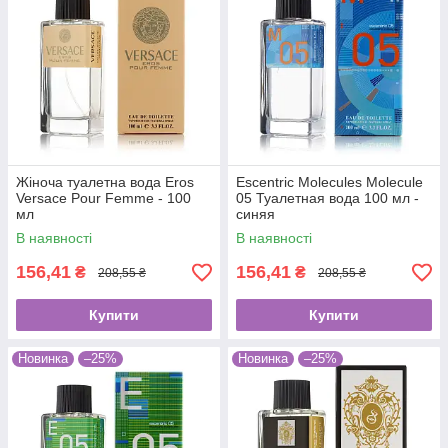
Жіноча туалетна вода Eros
Escentric Molecules Molecule
Versace Pour Femme - 100
05 Туалетная вода 100 мл -
мл
синяя
В наявності
В наявності
156,41
156,41
₴
₴
208,55 ₴
208,55 ₴
Купити
Купити
Новинка
–25%
Новинка
–25%