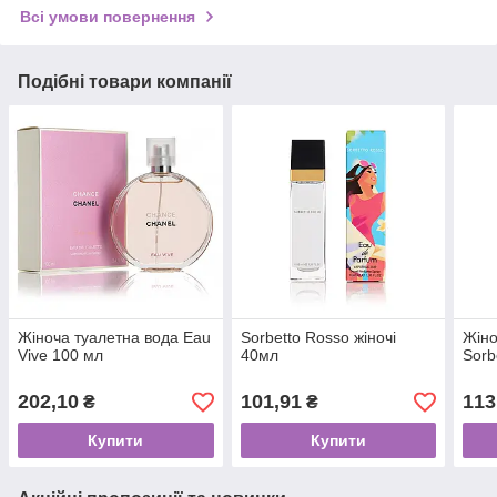
Всі умови повернення
Подібні товари компанії
Жіноча туалетна вода Eau
Sorbetto Rosso жіночі
Жіно
Vive 100 мл
40мл
Sorb
202,10
101,91
113
₴
₴
Купити
Купити