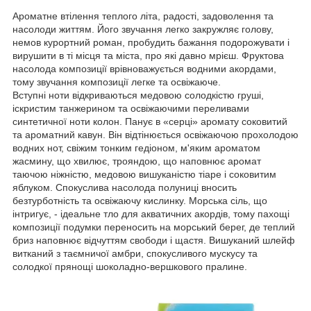
Ароматне втілення теплого літа, радості, задоволення та
насолоди життям. Його звучання легко закружляє голову,
немов курортний роман, пробудить бажання подорожувати і
вирушити в ті місця та міста, про які давно мрієш. Фруктова
насолода композиції врівноважується водними акордами,
тому звучання композиції легке та освіжаюче.
Вступні ноти відкриваються медовою солодкістю груші,
іскристим танжерином та освіжаючими переливами
синтетичної ноти колон. Панує в «серці» аромату соковитий
та ароматний кавун. Він відтінюється освіжаючою прохолодою
водних нот, свіжим тонким гедіоном, м'яким ароматом
жасмину, що хвилює, трояндою, що наповнює аромат
таючою ніжністю, медовою вишуканістю тіаре і соковитим
яблуком. Спокуслива насолода полуниці вносить
безтурботність та освіжаючу кислинку. Морська сіль, що
інтригує, - ідеальне тло для акватичних акордів, тому пахощі
композиції подумки переносить на морський берег, де теплий
бриз наповнює відчуттям свободи і щастя. Вишуканий шлейф
витканий з таємничої амбри, спокусливого мускусу та
солодкої прянощі шоколадно-вершкового пралине.