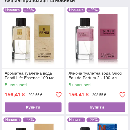
Акційні пропозиції та новинки
Новинка
–25%
Новинка
–25%
Ароматна туалетна вода
Жіноча туалетна вода Gucci
Fendi Life Essence 100 мл
Eau de Parfum 2 - 100 мл
В наявності
В наявності
156,41
156,41
₴
₴
208,55 ₴
208,55 ₴
Купити
Купити
Новинка
–25%
Новинка
–25%