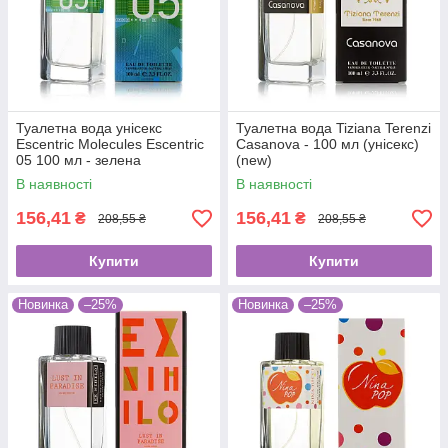
Туалетна вода унісекс
Туалетна вода Tiziana Terenzi
Escentric Molecules Escentric
Casanova - 100 мл (унісекс)
05 100 мл - зелена
(new)
В наявності
В наявності
156,41
156,41
₴
₴
208,55 ₴
208,55 ₴
Купити
Купити
Новинка
–25%
Новинка
–25%