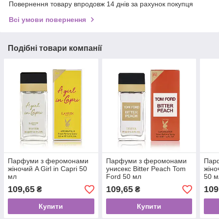
Повернення товару впродовж 14 днів за рахунок покупця
Всі умови повернення
Подібні товари компанії
Парфуми з феромонами
Парфуми з феромонами
Пар
жіночий A Girl in Capri 50
унисекс Bitter Peach Tom
жіно
мл
Ford 50 мл
50 м
109,65
109,65
109
₴
₴
Купити
Купити