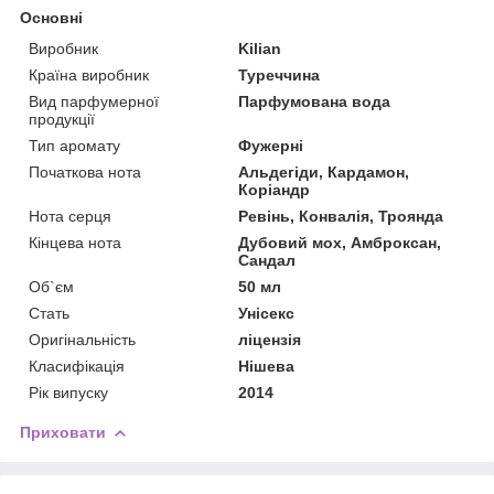
Основні
Виробник
Kilian
Країна виробник
Туреччина
Вид парфумерної
Парфумована вода
продукції
Тип аромату
Фужерні
Початкова нота
Альдегіди, Кардамон,
Коріандр
Нота серця
Ревінь, Конвалія, Троянда
Кінцева нота
Дубовий мох, Амброксан,
Сандал
Об`єм
50 мл
Стать
Унісекс
Оригінальність
ліцензія
Класифікація
Нішева
Рік випуску
2014
Приховати