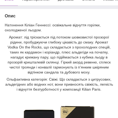
Опис
Натхнення Кіліан Геннессі: освіжальне відчуття горілки,
охолодженої льодом.
Аромат: лід тріскається під потоком шовковистої прозорої
рідини, пробуджуючи глибоку цікавість до смаку. Аромат
Vodka On the Rocks, що складається з прохолодних спецій,
таких як кардамон і коріандр, плюс альдегіди на початку,
нагадує крижану пару, що підіймається з кубика льоду в
прозорій кришталевій склянці. Гіркий акорд ревеню, сплеск
чистої троянди і конвалії гармонують із п'янким шкіряним
відтінком сандала та дубового моху.
Ольфактивна категорія: Свіжі. Що складається з цитрусових,
альдегідних або водних нот, вони привносять свіжість, легкість
і відчуття безтурботності у композиції Kilian Paris.