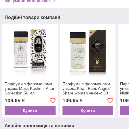
Всі умови повернення
Подібні товари компанії
Парфуми з феромонами
Парфуми з феромонами
Пар
унісекс Musk Kashmir Attar
унісекс Kilian Paris Angels'
уніс
Collection 50 мл
Share woman унісекс 50
Nihi
мл
109,65
109,65
109
₴
₴
Купити
Купити
Акційні пропозиції та новинки