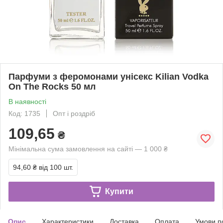
Парфуми з феромонами унісекс Kilian Vodka
On The Rocks 50 мл
В наявності
Код: 1735
Опт і роздріб
109,65
₴
Мінімальна сума замовлення на сайті — 1 000 ₴
94,60 ₴
від 100 шт.
Купити
Опис
Характеристики
Доставка
Оплата
Умови п