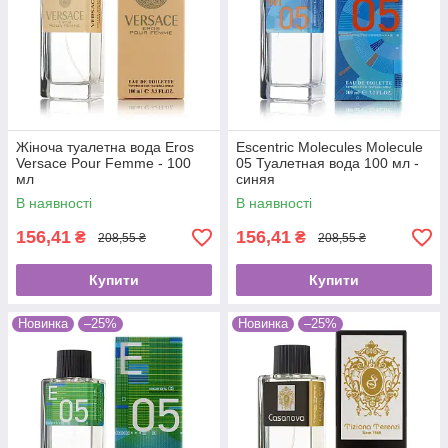
Жіноча туалетна вода Eros
Escentric Molecules Molecule
Versace Pour Femme - 100
05 Туалетная вода 100 мл -
мл
синяя
В наявності
В наявності
156,41
156,41
₴
₴
208,55 ₴
208,55 ₴
Купити
Купити
Новинка
–25%
Новинка
–25%