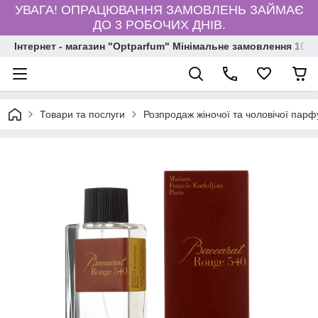
УВАГА! ОПРАЦЮВАННЯ ЗАМОВЛЕНЬ ЗАЙМАЄ
ДО 3 РОБОЧИХ ДНІВ.
Інтернет - магазин "Optparfum" Мінімальне замовлення 1000
Товари та послуги
Розпродаж жіночої та чоловічої парф