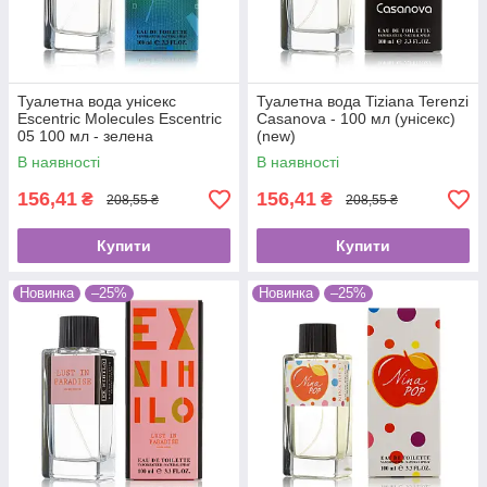
Туалетна вода унісекс
Туалетна вода Tiziana Terenzi
Escentric Molecules Escentric
Casanova - 100 мл (унісекс)
05 100 мл - зелена
(new)
В наявності
В наявності
156,41
156,41
₴
₴
208,55 ₴
208,55 ₴
Купити
Купити
Новинка
–25%
Новинка
–25%