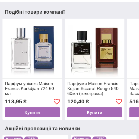
Подібні товари компанії
Парфум унісекс Maison
Парфуми Maison Francis
Пар
Francis Kurkdjian 724 60
Kdjian Bccarat Rouge 540
Mais
мл
60мл (голограма)
Bacc
уніс
113,95
120,40
516
₴
₴
Купити
Купити
Акційні пропозиції та новинки
Новинка
–25%
Новинка
–25%