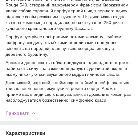
Rouge 540, створений парфумером Франсісом Кюркджяном,
являє собою справжній парфумерний шик, з першого вдиху
підкорює своїм розкішним звучанням. Ця дивовижна східно-
квіткова композиція народилася до святкування 250-річчя
культового кришталевого будинку Baccarat.
Парфум зустрічає повітряними нотами жасмину і сяйвом
шафрану, які дивують м'якими переливами і поступово
виводять на передній план чуттєве «серце», зіткану з
деревного бурштину.
Аромати доповнюють і облагороджують один одного, стрімко
набирають силу і на закінчення дарують урочистий акорд, в
якому чітко чуються звуки білого кедра і ялинової смоли.
Дивовижний, чарівний, і неймовірно стійкий шлейф, здається,
триває нескінченно, змушуючи тремтіти серця. Аромат
прийме вас в ряди своїх шанувальників і дозволить кожен раз
насолоджуватися божественної симфонією краси.
Приховати
Характеристики