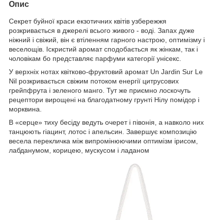
Опис
Секрет буйної краси екзотичних квітів узбережжя
розкривається в джерелі всього живого - воді. Запах дуже
ніжний і свіжий, він є втіленням гарного настрою, оптимізму і
веселощів. Іскристий аромат сподобається як жінкам, так і
чоловікам бо представляє парфуми категорії унісекс.
У верхніх нотах квітково-фруктовий аромат Un Jardin Sur Le
Nil розкривається свіжим потоком енергії цитрусових
грейпфрута і зеленого манго. Тут же приємно лоскочуть
рецептори вирощені на благодатному грунті Нілу помідор і
морквина.
В «серце» тиху бесіду ведуть очерет і півонія, а навколо них
танцюють гіацинт, лотос і апельсин. Завершує композицію
весела перекличка між випромінюючими оптимізм ірисом,
лабданумом, корицею, мускусом і ладаном