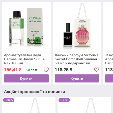
Аромат туалетна вода
Жіночий парфум Victoria's
Жіно
Hermes Un Jardin Sur Le
Secret Bombshell Summer
Ange
Nil - 100 мл
50 мл у подарунковій
Elixi
упаковці
156,41
118,25
113
₴
₴
208,55 ₴
Купити
Купити
Акційні пропозиції та новинки
–30%
–30%