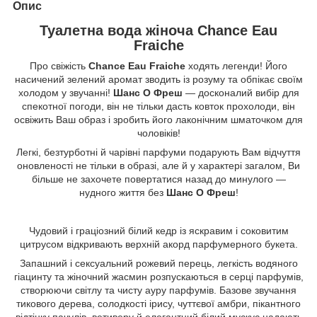
Опис
Туалетна вода жіноча Chance Eau
Fraiche
Про свіжість
Chance Eau Fraiche
ходять легенди! Його
насичений зелений аромат зводить із розуму та обпікає своїм
холодом у звучанні!
Шанс О Фреш
— досконалий вибір для
спекотної погоди, він не тільки дасть ковток прохолоди, він
освіжить Ваш образ і зробить його лаконічним шматочком для
чоловіків!
Легкі, безтурботні й чарівні парфуми подарують Вам відчуття
оновленості не тільки в образі, але й у характері загалом, Ви
більше не захочете повертатися назад до минулого —
нудного життя без
Шанс О Фреш
!
Чудовий і граціозний білий кедр із яскравим і соковитим
цитрусом відкривають верхній акорд парфумерного букета.
Запашний і сексуальний рожевий перець, легкість водяного
гіацинту та жіночний жасмин розпускаються в серці парфумів,
створюючи світлу та чисту ауру парфумів. Базове звучання
тикового дерева, солодкості ірису, чуттєвої амбри, пікантного
відтінку пачулів, ветиверу й елегантний білий мускус надають