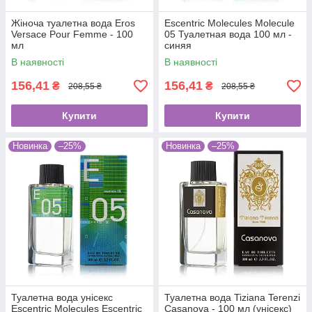
Жіноча туалетна вода Eros
Escentric Molecules Molecule
Versace Pour Femme - 100
05 Туалетная вода 100 мл -
мл
синяя
В наявності
В наявності
156,41
156,41
₴
₴
208,55 ₴
208,55 ₴
Купити
Купити
Новинка
–25%
Новинка
–25%
Туалетна вода унісекс
Туалетна вода Tiziana Terenzi
Escentric Molecules Escentric
Casanova - 100 мл (унісекс)