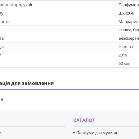
мерної продукції
Парфумов
ту
Шкіряні
 нота
Мандарин
я
Фіалка, О
та
Безсмерт
ія
Нішева
у
2019
60 мл
ація для замовлення
 ₴
И
КАТАЛОГ
y
Парфуми для мужчин