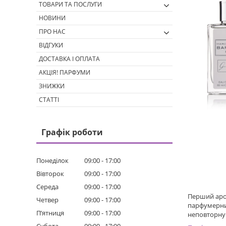
ТОВАРИ ТА ПОСЛУГИ
НОВИНИ
ПРО НАС
ВІДГУКИ
ДОСТАВКА І ОПЛАТА
АКЦІЯ! ПАРФУМИ
ЗНИЖКИ
СТАТТІ
Графік роботи
Понеділок
09:00
17:00
Вівторок
09:00
17:00
Середа
09:00
17:00
Перший аром
Четвер
09:00
17:00
парфумерних
Пʼятниця
09:00
17:00
неповторну 