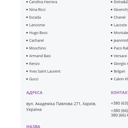
Carolina Herrera
Dolce&
Nina Ricci
Givench
Escada
Chanel
Lancome
Lacoste
Hugo Boss
Montal
Cacharel
Jeanmis
Moschino
Paco Ra
Armand Basi
Versace
Kenzo
Giorgio
Yves Saint Laurent
Bvlgari
Gucci
Calvin K
+380 (63
вул. Академіка Павлова 271, Харків,
Україна
+380 (66
380 (66)