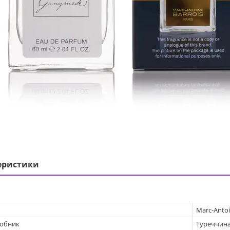
еристики
Marc-Antoi
робник
Туреччин