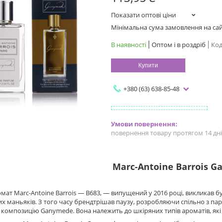
Показати оптові ціни
Мінімальна сума замовлення на сайт
В наявності
Оптом і в роздріб
Код
Купити
+380 (63) 638-85-48
повернення товару протягом 14 дн
Marc-Antoine Barrois 
ат Marc-Antoine Barrois — B683, — випущений у 2016 році, викликав бу
 маньяків. З того часу брендтрішав паузу, розробляючи спільно з па
композицію Ganymede. Вона належить до шкіряних типів ароматів, які одн