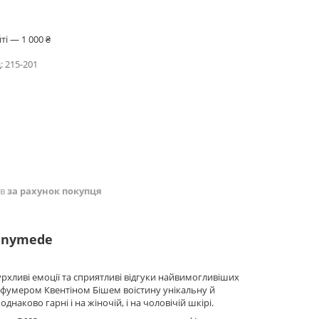
і — 1 000 ₴
:
215-201
ів
за рахунок покупця
Ganymede
рхливі емоції та сприятливі відгуки найвимогливіших
рфумером Квентіном Бішем воістину унікальну й
аково гарні і на жіночій, і на чоловічій шкірі.