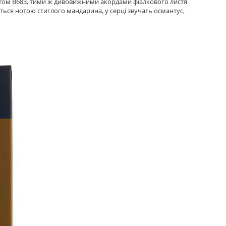
матом B683, тими ж дивовижними акордами фіалкового листя
ься нотою стиглого мандарина, у серці звучать османтус,