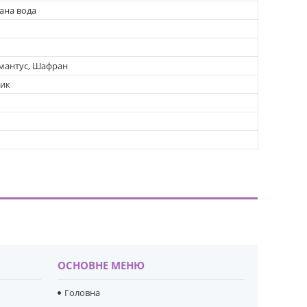
ана вода
смантус, Шафран
ник
ОСНОВНЕ МЕНЮ
Головна