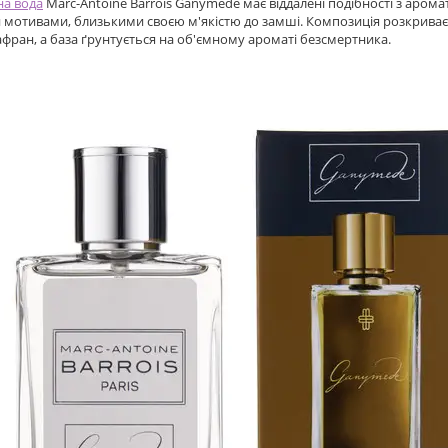
а вода
Marc-Antoine Barrois Ganymede має віддалені подібності з аро
 мотивами, близькими своєю м'якістю до замші. Композиція розкриваєт
афран, а база ґрунтується на об'ємному ароматі безсмертника.