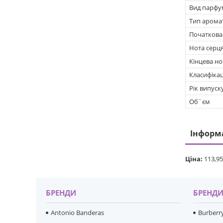
Вид парфу
Тип арома
Початкова
Нота серц
Кінцева но
Класифікац
Рік випуск
Об`єм
Інформ
Ціна:
113,95
БРЕНДИ
БРЕНД
Antonio Banderas
Burberr