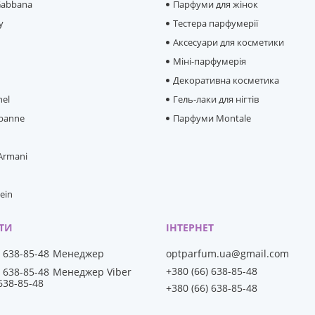
Gabbana
Парфуми для жінок
y
Тестера парфумерії
Аксесуари для косметики
Міні-парфумерія
e
Декоративна косметика
hel
Гель-лаки для нігтів
banne
Парфуми Montale
 Armani
lein
) 638-85-48
Менеджер
optparfum.ua@gmail.com
+380 (66) 638-85-48
) 638-85-48
Менеджер Viber
 638-85-48
+380 (66) 638-85-48